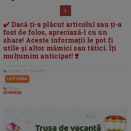
1
✔️ Dacă ți-a plăcut articolul sau ți-a
fost de folos, apreciază-l cu un
share! Aceste informații le pot fi
utile și altor mămici sau tătici. Îți
mulțumim anticipat! ❣️
SUBIECTE TRATATE:
LETONIA
TEMA:
DIVERSE