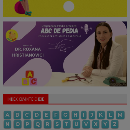
INDEX CUVINTE CHEIE
A
B
C
D
E
F
G
H
I
J
K
L
M
N
O
P
Q
R
S
T
U
V
X
Y
Z