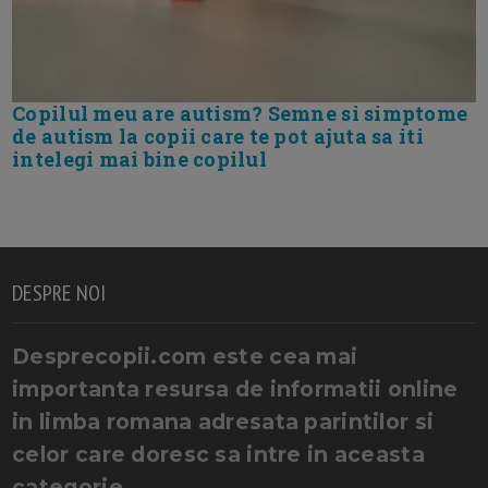
Copilul meu are autism? Semne si simptome
de autism la copii care te pot ajuta sa iti
intelegi mai bine copilul
DESPRE NOI
Desprecopii.com este cea mai
importanta resursa de informatii online
in limba romana adresata parintilor si
celor care doresc sa intre in aceasta
categorie.