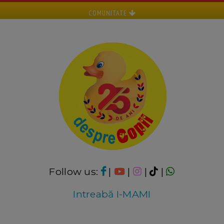
COMUNITATE
Follow us:
|
|
|
|
Intreabă I-MAMI