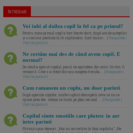
ÎNTREBARI
Voi iubi al doilea copil la fel ca pe primul?
Pentru mine primul copil a fost foarte dorit, după ani de așteptări
și o sarcină pierduta la 16 săptămâni. Sunt însărc... |
Raspunde |
Vezi raspunsuri
Ne certăm mai des de când avem copil. E
normal?
De când a apărut copilul, parcă ne aprindem din orice. Un ton. O
remarcă. Cine s-a trezit din nou noaptea trecuta.... |
Raspunde |
Vezi raspunsuri
Cum ramanem un cuplu, nu doar parinti
După apariția copiilor, multe cupluri descoperă ceva ce nu se
spune prea des: relația se mută pe plan secund. ... |
Raspunde |
Vezi raspunsuri
Copilul simte emotiile care plutesc in aer
intre parinti
Părinții spun deseori: „Noi nu ne certăm în fața copilului.” „Ne