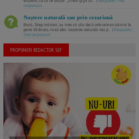
abținem, ca să fie liniște.” „Avem grijă să... |
Raspunde | Vezi
raspunsuri
Naștere naturală sau prin cezariană
Bună, Dragi mămici, aș vrea să știu dacă cele care au născut la
peste 38 de ani, ce ați ales: nașterea naturală sau p... |
Raspunde |
Vezi raspunsuri
PROPUNERI REDACTOR SEF