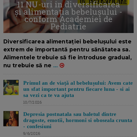
11 NU-uri in diversificarea
și alimentația bebelușului -
conform Academiei de
Pediatrie
16/7/2026
AUTOR: EDITOR DC.
Diversificarea alimentației bebelușului este
extrem de importantă pentru sănătatea sa.
Alimentele trebuie să fie introduse gradual,
nu trebuie să ne
...
Primul an de viață al bebelușului: Avem cate
un sfat important pentru fiecare luna - si ai
sa vezi ca te va ajuta
10/7/2026
Depresia postnatala sau baletul dintre
dragoste, emotii, hormoni si oboseala crunta
- confesiuni
9/6/2026