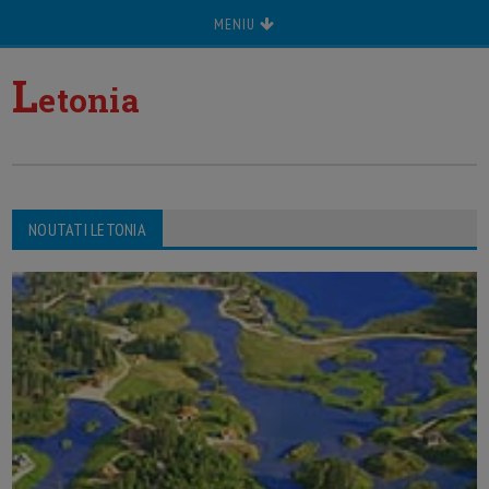
MENIU
L
etonia
NOUTATI LETONIA