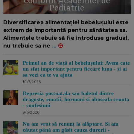
conform Academiei de
Pediatrie
16/7/2026
AUTOR: EDITOR DC.
Diversificarea alimentației bebelușului este
extrem de importantă pentru sănătatea sa.
Alimentele trebuie să fie introduse gradual,
nu trebuie să ne
...
Primul an de viață al bebelușului: Avem cate
un sfat important pentru fiecare luna - si ai
sa vezi ca te va ajuta
10/7/2026
Depresia postnatala sau baletul dintre
dragoste, emotii, hormoni si oboseala crunta
- confesiuni
9/6/2026
Nu am vrut să renunț la alăptare. Si am
căutat până am găsit cauza durerii -