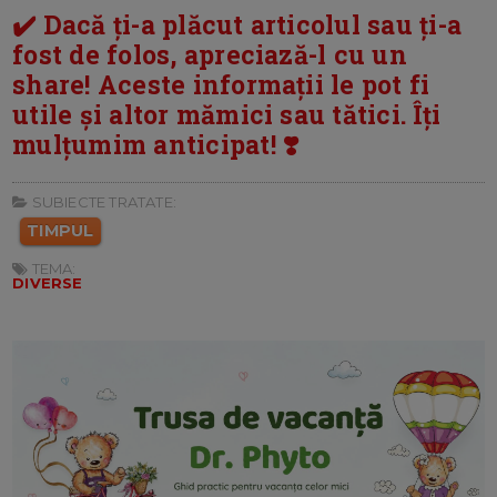
✔️ Dacă ți-a plăcut articolul sau ți-a
fost de folos, apreciază-l cu un
share! Aceste informații le pot fi
utile și altor mămici sau tătici. Îți
mulțumim anticipat! ❣️
SUBIECTE TRATATE:
TIMPUL
TEMA:
DIVERSE