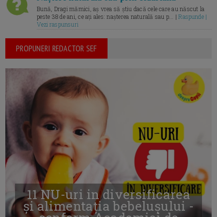
Bună, Dragi mămici, aș vrea să știu dacă cele care au născut la
peste 38 de ani, ce ați ales: nașterea naturală sau p... |
Raspunde |
Vezi raspunsuri
PROPUNERI REDACTOR SEF
11 NU-uri in diversificarea
și alimentația bebelușului -