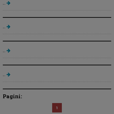
...
Alimentatia mamei in timpul
alaptarii
...
Cand se coace timpul pentru a
deveni mamica
...
Util si practic - camera copilului,
imbracamintea in timpul sarcinii
...
Pagini:
1