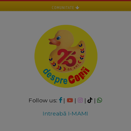
COMUNITATE
Follow us:
|
|
|
|
Intreabă I-MAMI