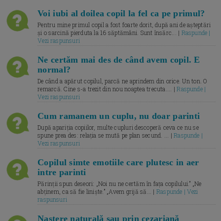
Voi iubi al doilea copil la fel ca pe primul?
Pentru mine primul copil a fost foarte dorit, după ani de așteptări
și o sarcină pierduta la 16 săptămâni. Sunt însărc... |
Raspunde |
Vezi raspunsuri
Ne certăm mai des de când avem copil. E
normal?
De când a apărut copilul, parcă ne aprindem din orice. Un ton. O
remarcă. Cine s-a trezit din nou noaptea trecuta.... |
Raspunde |
Vezi raspunsuri
Cum ramanem un cuplu, nu doar parinti
După apariția copiilor, multe cupluri descoperă ceva ce nu se
spune prea des: relația se mută pe plan secund. ... |
Raspunde |
Vezi raspunsuri
Copilul simte emotiile care plutesc in aer
intre parinti
Părinții spun deseori: „Noi nu ne certăm în fața copilului.” „Ne
abținem, ca să fie liniște.” „Avem grijă să... |
Raspunde | Vezi
raspunsuri
Naștere naturală sau prin cezariană