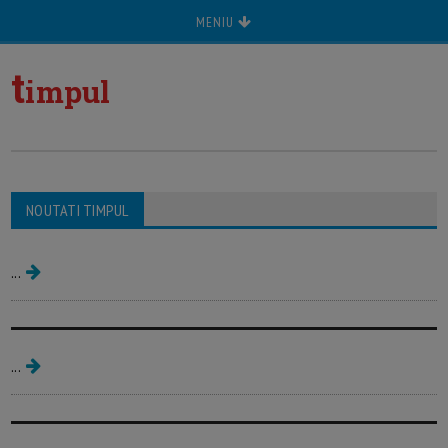
MENIU
t
impul
NOUTATI TIMPUL
Sanii in timpul sarcinii
...
Somnul in timpul sarcinii
...
Frumusetea in timpul sarcinii