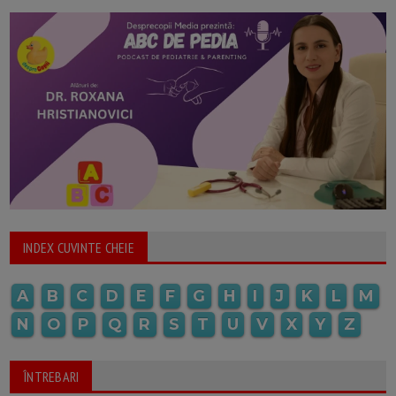
INDEX CUVINTE CHEIE
A
B
C
D
E
F
G
H
I
J
K
L
M
N
O
P
Q
R
S
T
U
V
X
Y
Z
ÎNTREBARI