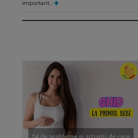
important...
24 de probleme si situatii de care