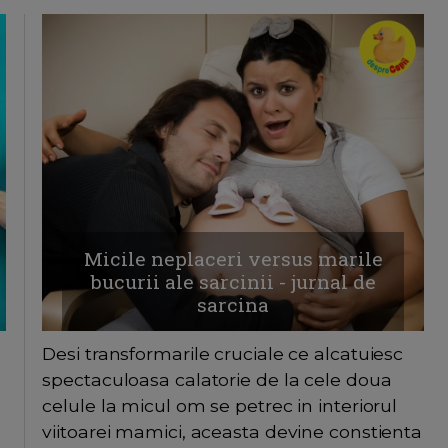
Micile neplaceri versus marile
bucurii ale sarcinii - jurnal de
sarcina
Desi transformarile cruciale ce alcatuiesc
spectaculoasa calatorie de la cele doua
celule la micul om se petrec in interiorul
viitoarei mamici, aceasta devine constienta