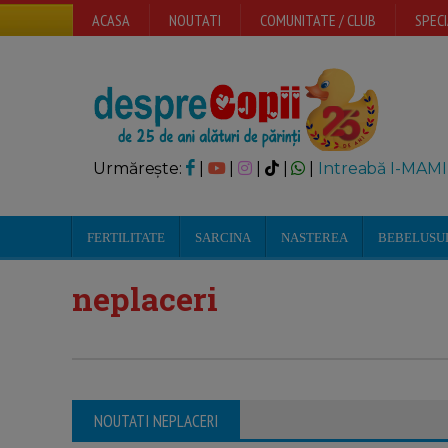
ACASA
NOUTATI
COMUNITATE / CLUB
SPECI
Urmărește:
|
|
|
|
|
Intreabă I-MAMI
FERTILITATE
SARCINA
NASTEREA
BEBELUSU
neplaceri
NOUTATI NEPLACERI