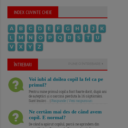
INDEX CUVINTE CHEIE
A
B
C
D
E
F
G
H
I
J
K
L
M
N
O
P
Q
R
S
T
U
V
X
Y
Z
ÎNTREBARI
PUNE O ÎNTREBARE
Voi iubi al doilea copil la fel ca pe
primul?
Pentru mine primul copil a fost foarte dorit, după ani
de așteptări și o sarcină pierduta la 16 săptămâni.
Sunt însărc... |
Raspunde | Vezi raspunsuri
Ne certăm mai des de când avem
copil. E normal?
De când a apărut copilul, parcă ne aprindem din