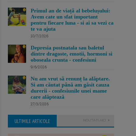
Primul an de viață al bebelușului:
Avem cate un sfat important
pentru fiecare luna - si ai sa vezi ca
te va ajuta
10/7/2026
Depresia postnatala sau baletul
dintre dragoste, emotii, hormoni si
oboseala crunta - confesiuni
9/6/2026
Nu am vrut să renunț la alăptare.
Si am căutat până am găsit cauza
durerii - confesiunile unei mame
care alăptează
27/3/2026
ULTIMILE ARTICOLE
NOUTATI AICI