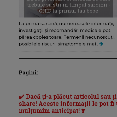
trebuie sa stii in timpul sarcinii -
GHID la primul tau bebe
La prima sarcină, numeroasele informații,
investigații și recomandări medicale pot
părea copleșitoare. Termenii necunoscuți,
posibilele riscuri, simptomele mai...
Pagini:
✔️ Dacă ți-a plăcut articolul sau ț
share! Aceste informații le pot fi u
mulțumim anticipat! ❣️