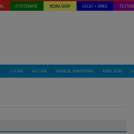
AL
FITOTERAPIE
VEDRA SHOP
USCAT + UMED
TESTARE
L
1-3 ANI
4-12 ANI
FAMILIE, PARENTING
EDUCATIE
S