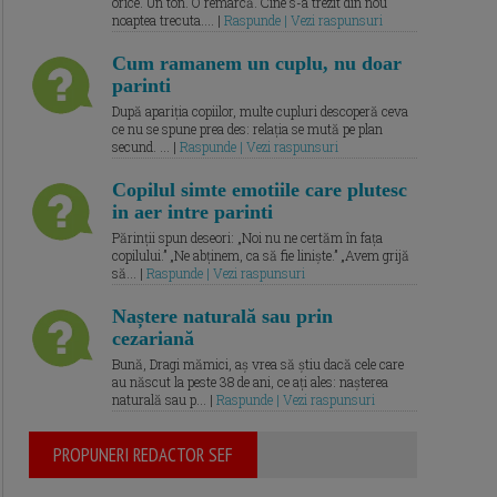
orice. Un ton. O remarcă. Cine s-a trezit din nou
noaptea trecuta.... |
Raspunde | Vezi raspunsuri
Cum ramanem un cuplu, nu doar
parinti
După apariția copiilor, multe cupluri descoperă ceva
ce nu se spune prea des: relația se mută pe plan
secund. ... |
Raspunde | Vezi raspunsuri
Copilul simte emotiile care plutesc
in aer intre parinti
Părinții spun deseori: „Noi nu ne certăm în fața
copilului.” „Ne abținem, ca să fie liniște.” „Avem grijă
să... |
Raspunde | Vezi raspunsuri
Naștere naturală sau prin
cezariană
Bună, Dragi mămici, aș vrea să știu dacă cele care
au născut la peste 38 de ani, ce ați ales: nașterea
naturală sau p... |
Raspunde | Vezi raspunsuri
PROPUNERI REDACTOR SEF