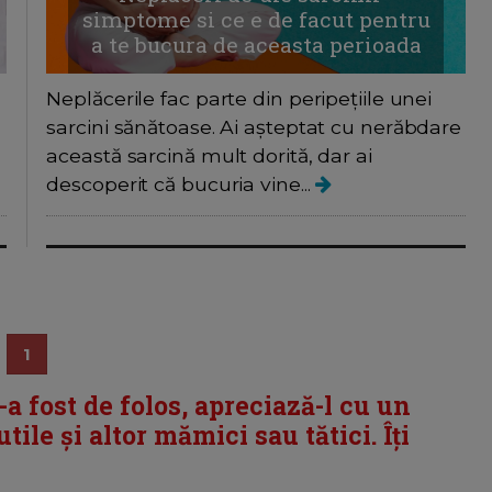
simptome si ce e de facut pentru
a te bucura de aceasta perioada
Neplăcerile fac parte din peripețiile unei
sarcini sănătoase. Ai așteptat cu nerăbdare
această sarcină mult dorită, dar ai
descoperit că bucuria vine...
1
i-a fost de folos, apreciază-l cu un
tile și altor mămici sau tătici. Îți