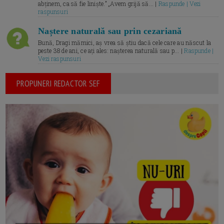
abținem, ca să fie liniște.” „Avem grijă să... |
Raspunde | Vezi
raspunsuri
Naștere naturală sau prin cezariană
Bună, Dragi mămici, aș vrea să știu dacă cele care au născut la
peste 38 de ani, ce ați ales: nașterea naturală sau p... |
Raspunde |
Vezi raspunsuri
PROPUNERI REDACTOR SEF