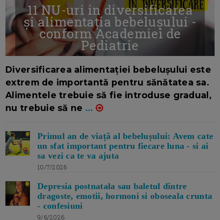
11 NU-uri in diversificarea
și alimentația bebelușului -
conform Academiei de
Pediatrie
16/7/2026
AUTOR: EDITOR DC.
Diversificarea alimentației bebelușului este
extrem de importantă pentru sănătatea sa.
Alimentele trebuie să fie introduse gradual,
nu trebuie să ne
...
Primul an de viață al bebelușului: Avem cate
un sfat important pentru fiecare luna - si ai
sa vezi ca te va ajuta
10/7/2026
Depresia postnatala sau baletul dintre
dragoste, emotii, hormoni si oboseala crunta
- confesiuni
9/6/2026