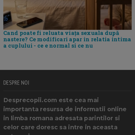
Cand poate fi reluata viața sexuala după
nastere? Ce modificari apar in relatia intima
a cuplului - ce e normal si ce nu
DESPRE NOI
Desprecopii.com este cea mai
importanta resursa de informatii online
in limba romana adresata parintilor si
celor care doresc sa intre in aceasta