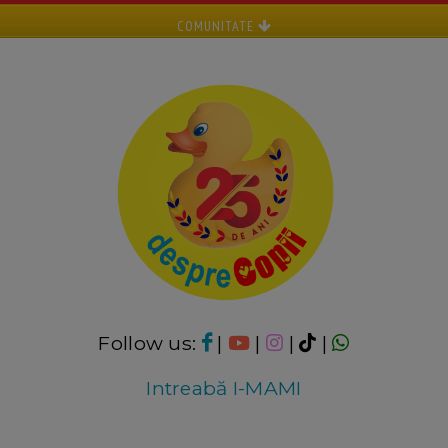
COMUNITATE
Follow us:
|
|
|
|
Intreabă I-MAMI