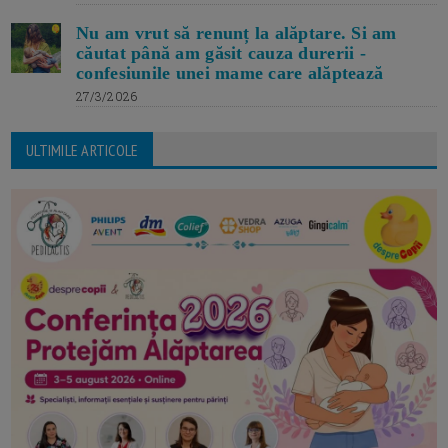
Nu am vrut să renunț la alăptare. Si am
căutat până am găsit cauza durerii -
confesiunile unei mame care alăptează
27/3/2026
ULTIMILE ARTICOLE