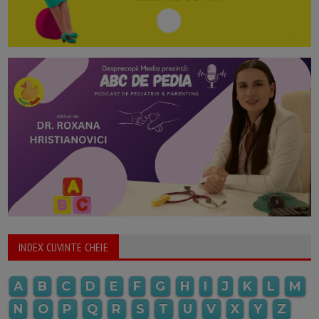
INDEX CUVINTE CHEIE
A
B
C
D
E
F
G
H
I
J
K
L
M
N
O
P
Q
R
S
T
U
V
X
Y
Z