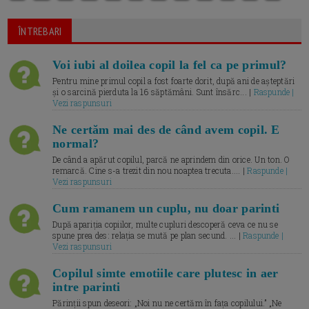
ÎNTREBARI
Voi iubi al doilea copil la fel ca pe primul?
Pentru mine primul copil a fost foarte dorit, după ani de așteptări
și o sarcină pierduta la 16 săptămâni. Sunt însărc... |
Raspunde |
Vezi raspunsuri
Ne certăm mai des de când avem copil. E
normal?
De când a apărut copilul, parcă ne aprindem din orice. Un ton. O
remarcă. Cine s-a trezit din nou noaptea trecuta.... |
Raspunde |
Vezi raspunsuri
Cum ramanem un cuplu, nu doar parinti
După apariția copiilor, multe cupluri descoperă ceva ce nu se
spune prea des: relația se mută pe plan secund. ... |
Raspunde |
Vezi raspunsuri
Copilul simte emotiile care plutesc in aer
intre parinti
Părinții spun deseori: „Noi nu ne certăm în fața copilului.” „Ne