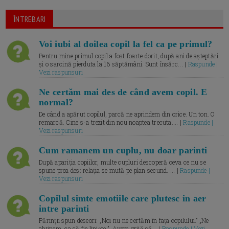
ÎNTREBARI
Voi iubi al doilea copil la fel ca pe primul?
Pentru mine primul copil a fost foarte dorit, după ani de așteptări
și o sarcină pierduta la 16 săptămâni. Sunt însărc... |
Raspunde |
Vezi raspunsuri
Ne certăm mai des de când avem copil. E
normal?
De când a apărut copilul, parcă ne aprindem din orice. Un ton. O
remarcă. Cine s-a trezit din nou noaptea trecuta.... |
Raspunde |
Vezi raspunsuri
Cum ramanem un cuplu, nu doar parinti
După apariția copiilor, multe cupluri descoperă ceva ce nu se
spune prea des: relația se mută pe plan secund. ... |
Raspunde |
Vezi raspunsuri
Copilul simte emotiile care plutesc in aer
intre parinti
Părinții spun deseori: „Noi nu ne certăm în fața copilului.” „Ne
abținem, ca să fie liniște.” „Avem grijă să... |
Raspunde | Vezi