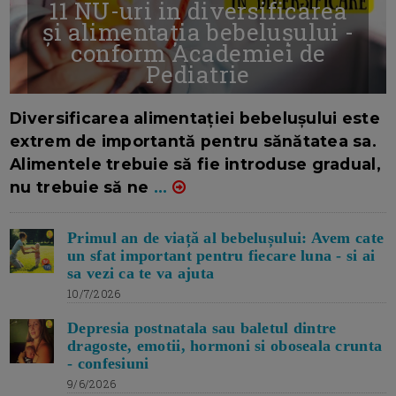
11 NU-uri in diversificarea
și alimentația bebelușului -
conform Academiei de
Pediatrie
16/7/2026
AUTOR: EDITOR DC.
Diversificarea alimentației bebelușului este
extrem de importantă pentru sănătatea sa.
Alimentele trebuie să fie introduse gradual,
nu trebuie să ne
...
Primul an de viață al bebelușului: Avem cate
un sfat important pentru fiecare luna - si ai
sa vezi ca te va ajuta
10/7/2026
Depresia postnatala sau baletul dintre
dragoste, emotii, hormoni si oboseala crunta
- confesiuni
9/6/2026