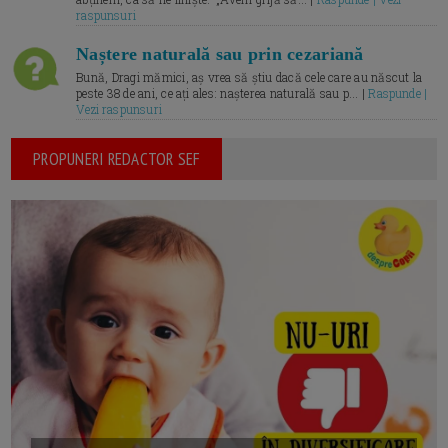
raspunsuri
Naștere naturală sau prin cezariană
Bună, Dragi mămici, aș vrea să știu dacă cele care au născut la
peste 38 de ani, ce ați ales: nașterea naturală sau p... |
Raspunde |
Vezi raspunsuri
PROPUNERI REDACTOR SEF