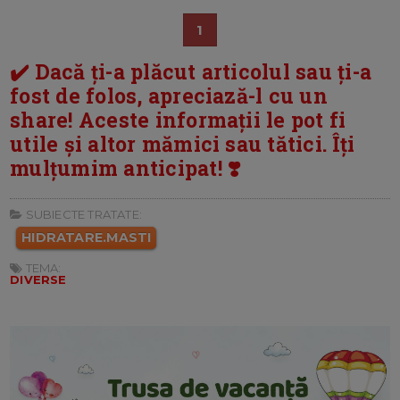
1
✔️ Dacă ți-a plăcut articolul sau ți-a
fost de folos, apreciază-l cu un
share! Aceste informații le pot fi
utile și altor mămici sau tătici. Îți
mulțumim anticipat! ❣️
SUBIECTE TRATATE:
HIDRATARE.MASTI
TEMA:
DIVERSE