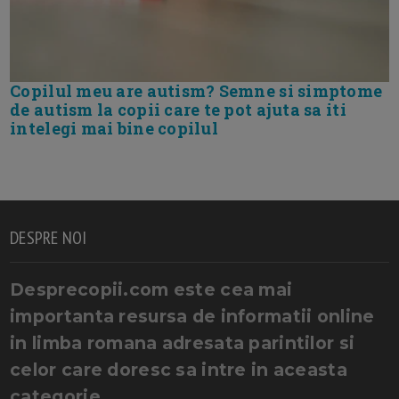
Copilul meu are autism? Semne si simptome
de autism la copii care te pot ajuta sa iti
intelegi mai bine copilul
DESPRE NOI
Desprecopii.com este cea mai
importanta resursa de informatii online
in limba romana adresata parintilor si
celor care doresc sa intre in aceasta
categorie.