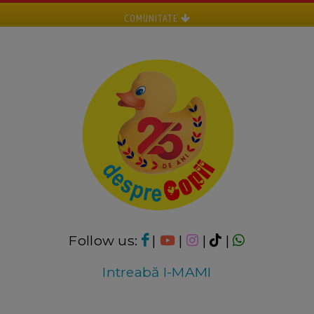
COMUNITATE
Follow us:
|
|
|
|
Intreabă I-MAMI