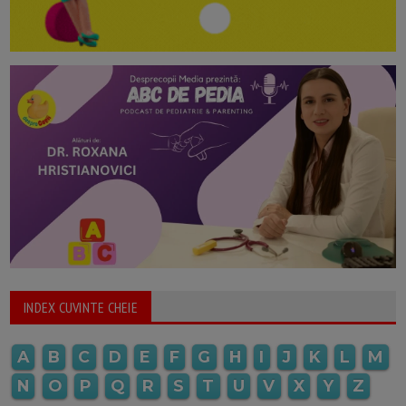
INDEX CUVINTE CHEIE
A
B
C
D
E
F
G
H
I
J
K
L
M
N
O
P
Q
R
S
T
U
V
X
Y
Z