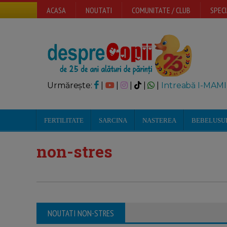
ACASA
NOUTATI
COMUNITATE / CLUB
SPECI
Urmărește:
|
|
|
|
|
Intreabă I-MAMI
FERTILITATE
SARCINA
NASTEREA
BEBELUSU
non-stres
NOUTATI NON-STRES