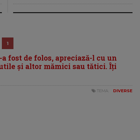
1
i-a fost de folos, apreciază-l cu un
tile și altor mămici sau tătici. Îți
TEMA:
DIVERSE