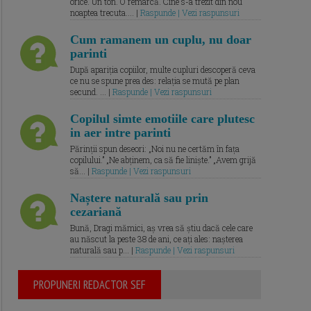
orice. Un ton. O remarcă. Cine s-a trezit din nou
noaptea trecuta.... |
Raspunde | Vezi raspunsuri
Cum ramanem un cuplu, nu doar
parinti
După apariția copiilor, multe cupluri descoperă ceva
ce nu se spune prea des: relația se mută pe plan
secund. ... |
Raspunde | Vezi raspunsuri
Copilul simte emotiile care plutesc
in aer intre parinti
Părinții spun deseori: „Noi nu ne certăm în fața
copilului.” „Ne abținem, ca să fie liniște.” „Avem grijă
să... |
Raspunde | Vezi raspunsuri
Naștere naturală sau prin
cezariană
Bună, Dragi mămici, aș vrea să știu dacă cele care
au născut la peste 38 de ani, ce ați ales: nașterea
naturală sau p... |
Raspunde | Vezi raspunsuri
PROPUNERI REDACTOR SEF