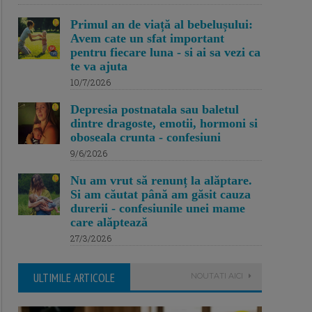
Primul an de viață al bebelușului:
Avem cate un sfat important
pentru fiecare luna - si ai sa vezi ca
te va ajuta
10/7/2026
Depresia postnatala sau baletul
dintre dragoste, emotii, hormoni si
oboseala crunta - confesiuni
9/6/2026
Nu am vrut să renunț la alăptare.
Si am căutat până am găsit cauza
durerii - confesiunile unei mame
care alăptează
27/3/2026
ULTIMILE ARTICOLE
NOUTATI AICI