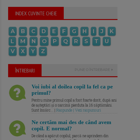
INDEX CUVINTE CHEIE
A
B
C
D
E
F
G
H
I
J
K
L
M
N
O
P
Q
R
S
T
U
V
X
Y
Z
ÎNTREBARI
PUNE O ÎNTREBARE
Voi iubi al doilea copil la fel ca pe
primul?
Pentru mine primul copil a fost foarte dorit, după ani
de așteptări și o sarcină pierduta la 16 săptămâni.
Sunt însărc... |
Raspunde | Vezi raspunsuri
Ne certăm mai des de când avem
copil. E normal?
De când a apărut copilul, parcă ne aprindem din