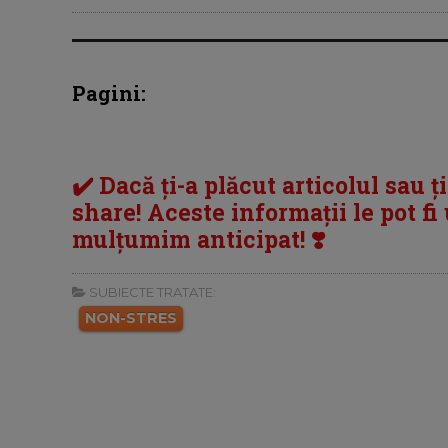
Pagini:
✔️ Dacă ți-a plăcut articolul sau ț
share! Aceste informații le pot fi u
mulțumim anticipat! ❣️
SUBIECTE TRATATE:
NON-STRES