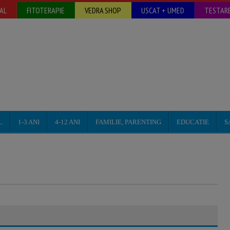
AL
FITOTERAPIE
VEDRA SHOP
USCAT + UMED
TESTARE
L
1-3 ANI
4-12 ANI
FAMILIE, PARENTING
EDUCATIE
S