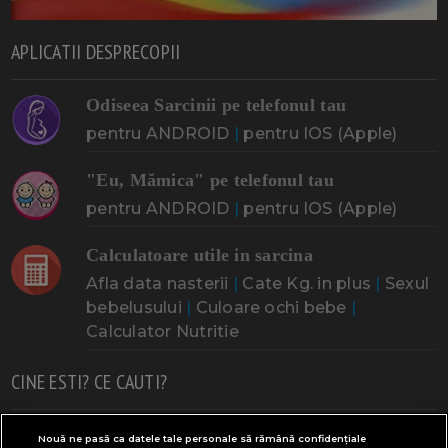
APLICATII DESPRECOPII
Odiseea Sarcinii pe telefonul tau
pentru ANDROID
|
pentru IOS (Apple)
"Eu, Mămica" pe telefonul tau
pentru ANDROID
|
pentru IOS (Apple)
Calculatoare utile in sarcina
Afla data nasterii
|
Cate Kg. in plus
|
Sexul
bebelusului
|
Culoare ochi bebe
|
Calculator Nutritie
CINE ESTI? CE CAUTI?
Doresc un copil
Adoptia
Probleme cu sarcina
Nouă ne pasă ca datele tale personale să rămână confidențiale