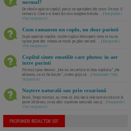
normal?
De când a apărut copilul, parcă ne aprindem din orice. Un ton. O
remarcă. Cine s-a trezit din nou noaptea trecuta.... |
Raspunde |
Vezi raspunsuri
Cum ramanem un cuplu, nu doar parinti
După apariția copiilor, multe cupluri descoperă ceva ce nu se
spune prea des: relația se mută pe plan secund. ... |
Raspunde |
Vezi raspunsuri
Copilul simte emotiile care plutesc in aer
intre parinti
Părinții spun deseori: „Noi nu ne certăm în fața copilului.” „Ne
abținem, ca să fie liniște.” „Avem grijă să... |
Raspunde | Vezi
raspunsuri
Naștere naturală sau prin cezariană
Bună, Dragi mămici, aș vrea să știu dacă cele care au născut la
peste 38 de ani, ce ați ales: nașterea naturală sau p... |
Raspunde |
Vezi raspunsuri
PROPUNERI REDACTOR SEF