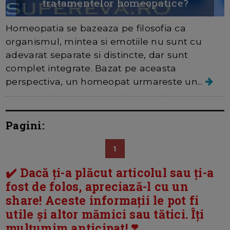
tratamentelor homeopatice?
Homeopatia se bazeaza pe filosofia ca
organismul, mintea si emotiile nu sunt cu
adevarat separate si distincte, dar sunt
complet integrate. Bazat pe aceasta
perspectiva, un homeopat urmareste un...
Pagini:
1
✔️ Dacă ți-a plăcut articolul sau ți-a
fost de folos, apreciază-l cu un
share! Aceste informații le pot fi
utile și altor mămici sau tătici. Îți
mulțumim anticipat! ❣️