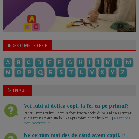
INDEX CUVINTE CHEIE
A
B
C
D
E
F
G
H
I
J
K
L
M
N
O
P
Q
R
S
T
U
V
X
Y
Z
ÎNTREBARI
Voi iubi al doilea copil la fel ca pe primul?
Pentru mine primul copil a fost foarte dorit, după ani de așteptări
și o sarcină pierduta la 16 săptămâni. Sunt însărc... |
Raspunde |
Vezi raspunsuri
Ne certăm mai des de când avem copil. E