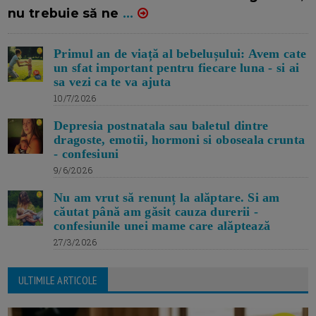
nu trebuie să ne
...
Primul an de viață al bebelușului: Avem cate
un sfat important pentru fiecare luna - si ai
sa vezi ca te va ajuta
10/7/2026
Depresia postnatala sau baletul dintre
dragoste, emotii, hormoni si oboseala crunta
- confesiuni
9/6/2026
Nu am vrut să renunț la alăptare. Si am
căutat până am găsit cauza durerii -
confesiunile unei mame care alăptează
27/3/2026
ULTIMILE ARTICOLE