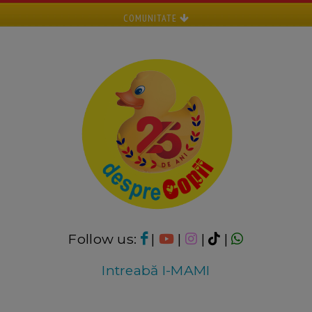
COMUNITATE
Follow us:
|
|
|
|
Intreabă I-MAMI