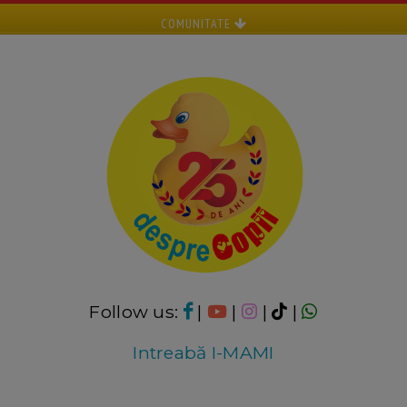
COMUNITATE
Follow us:
|
|
|
|
Intreabă I-MAMI