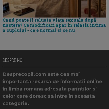
Cand poate fi reluata viața sexuala după
nastere? Ce modificari apar in relatia intima
a cuplului - ce e normal si ce nu
DESPRE NOI
Desprecopii.com este cea mai
importanta resursa de informatii online
in limba romana adresata parintilor si
celor care doresc sa intre in aceasta
categorie.