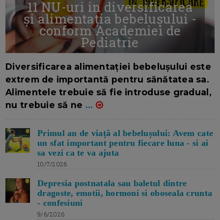
11 NU-uri in diversificarea
și alimentația bebelușului -
conform Academiei de
Pediatrie
16/7/2026
AUTOR: EDITOR DC.
Diversificarea alimentației bebelușului este
extrem de importantă pentru sănătatea sa.
Alimentele trebuie să fie introduse gradual,
nu trebuie să ne
...
Primul an de viață al bebelușului: Avem cate
un sfat important pentru fiecare luna - si ai
sa vezi ca te va ajuta
10/7/2026
Depresia postnatala sau baletul dintre
dragoste, emotii, hormoni si oboseala crunta
- confesiuni
9/6/2026