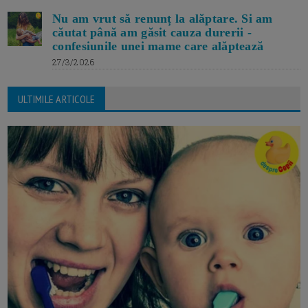
Nu am vrut să renunț la alăptare. Si am
căutat până am găsit cauza durerii -
confesiunile unei mame care alăptează
27/3/2026
ULTIMILE ARTICOLE