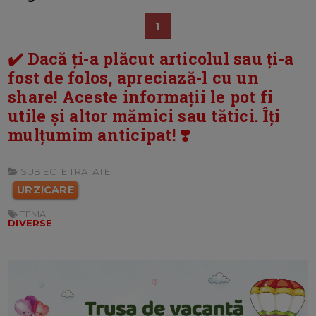
1
✔️ Dacă ți-a plăcut articolul sau ți-a
fost de folos, apreciază-l cu un
share! Aceste informații le pot fi
utile și altor mămici sau tătici. Îți
mulțumim anticipat! ❣️
SUBIECTE TRATATE:
URZICARE
TEMA:
DIVERSE