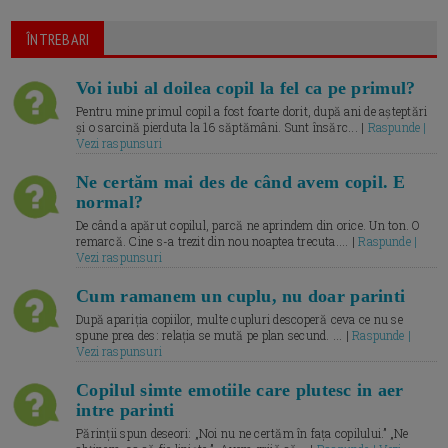
ÎNTREBARI
Voi iubi al doilea copil la fel ca pe primul?
Pentru mine primul copil a fost foarte dorit, după ani de așteptări
și o sarcină pierduta la 16 săptămâni. Sunt însărc... |
Raspunde |
Vezi raspunsuri
Ne certăm mai des de când avem copil. E
normal?
De când a apărut copilul, parcă ne aprindem din orice. Un ton. O
remarcă. Cine s-a trezit din nou noaptea trecuta.... |
Raspunde |
Vezi raspunsuri
Cum ramanem un cuplu, nu doar parinti
După apariția copiilor, multe cupluri descoperă ceva ce nu se
spune prea des: relația se mută pe plan secund. ... |
Raspunde |
Vezi raspunsuri
Copilul simte emotiile care plutesc in aer
intre parinti
Părinții spun deseori: „Noi nu ne certăm în fața copilului.” „Ne