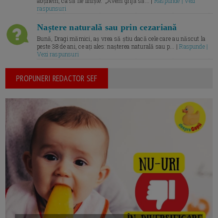
abținem, ca să fie liniște.” „Avem grijă să... |
Raspunde | Vezi
raspunsuri
Naștere naturală sau prin cezariană
Bună, Dragi mămici, aș vrea să știu dacă cele care au născut la
peste 38 de ani, ce ați ales: nașterea naturală sau p... |
Raspunde |
Vezi raspunsuri
PROPUNERI REDACTOR SEF