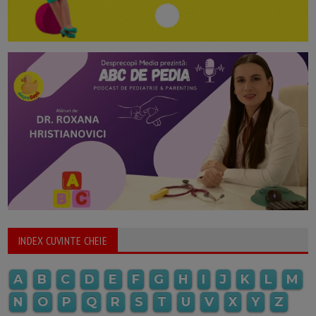
INDEX CUVINTE CHEIE
A
B
C
D
E
F
G
H
I
J
K
L
M
N
O
P
Q
R
S
T
U
V
X
Y
Z