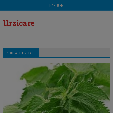
MENIU
u
rzicare
NOUTATI URZICARE