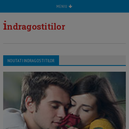
MENIU
i
ndragostitilor
NOUTATI INDRAGOSTITILOR