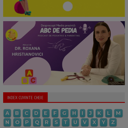
INDEX CUVINTE CHEIE
A
B
C
D
E
F
G
H
I
J
K
L
M
N
O
P
Q
R
S
T
U
V
X
Y
Z