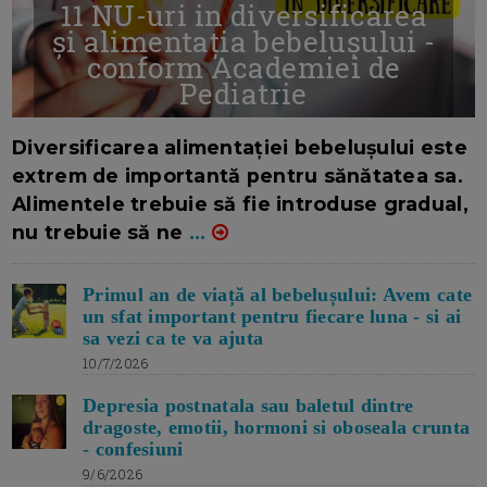
11 NU-uri in diversificarea
și alimentația bebelușului -
conform Academiei de
Pediatrie
16/7/2026
AUTOR: EDITOR DC.
Diversificarea alimentației bebelușului este
extrem de importantă pentru sănătatea sa.
Alimentele trebuie să fie introduse gradual,
nu trebuie să ne
...
Primul an de viață al bebelușului: Avem cate
un sfat important pentru fiecare luna - si ai
sa vezi ca te va ajuta
10/7/2026
Depresia postnatala sau baletul dintre
dragoste, emotii, hormoni si oboseala crunta
- confesiuni
9/6/2026