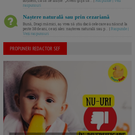
abținem, ca să fie liniște.” „Avem grijă să... |
Raspunde | Vezi
raspunsuri
Naștere naturală sau prin cezariană
Bună, Dragi mămici, aș vrea să știu dacă cele care au născut la
peste 38 de ani, ce ați ales: nașterea naturală sau p... |
Raspunde |
Vezi raspunsuri
PROPUNERI REDACTOR SEF