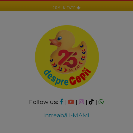
COMUNITATE
Follow us:
|
|
|
|
Intreabă I-MAMI