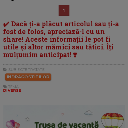
1
✔️ Dacă ți-a plăcut articolul sau ți-a
fost de folos, apreciază-l cu un
share! Aceste informații le pot fi
utile și altor mămici sau tătici. Îți
mulțumim anticipat! ❣️
SUBIECTE TRATATE:
INDRAGOSTITILOR
TEMA:
DIVERSE