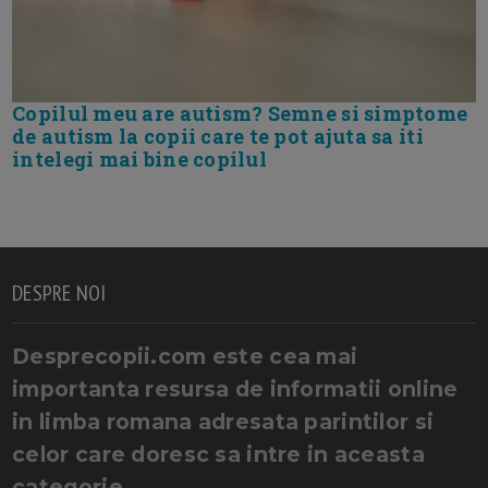
Copilul meu are autism? Semne si simptome
de autism la copii care te pot ajuta sa iti
intelegi mai bine copilul
DESPRE NOI
Desprecopii.com este cea mai
importanta resursa de informatii online
in limba romana adresata parintilor si
celor care doresc sa intre in aceasta
categorie.