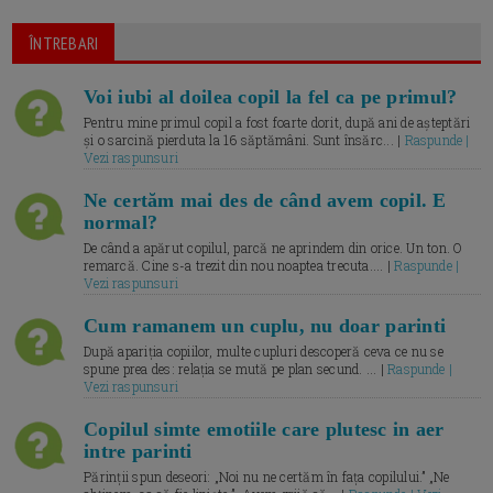
ÎNTREBARI
Voi iubi al doilea copil la fel ca pe primul?
Pentru mine primul copil a fost foarte dorit, după ani de așteptări
și o sarcină pierduta la 16 săptămâni. Sunt însărc... |
Raspunde |
Vezi raspunsuri
Ne certăm mai des de când avem copil. E
normal?
De când a apărut copilul, parcă ne aprindem din orice. Un ton. O
remarcă. Cine s-a trezit din nou noaptea trecuta.... |
Raspunde |
Vezi raspunsuri
Cum ramanem un cuplu, nu doar parinti
După apariția copiilor, multe cupluri descoperă ceva ce nu se
spune prea des: relația se mută pe plan secund. ... |
Raspunde |
Vezi raspunsuri
Copilul simte emotiile care plutesc in aer
intre parinti
Părinții spun deseori: „Noi nu ne certăm în fața copilului.” „Ne