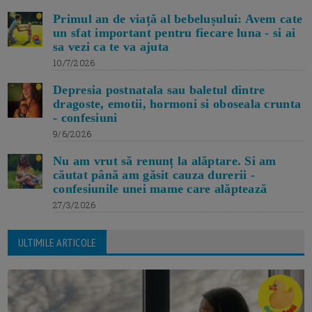
Primul an de viață al bebelușului: Avem cate
un sfat important pentru fiecare luna - si ai
sa vezi ca te va ajuta
10/7/2026
Depresia postnatala sau baletul dintre
dragoste, emotii, hormoni si oboseala crunta
- confesiuni
9/6/2026
Nu am vrut să renunț la alăptare. Si am
căutat până am găsit cauza durerii -
confesiunile unei mame care alăptează
27/3/2026
ULTIMILE ARTICOLE