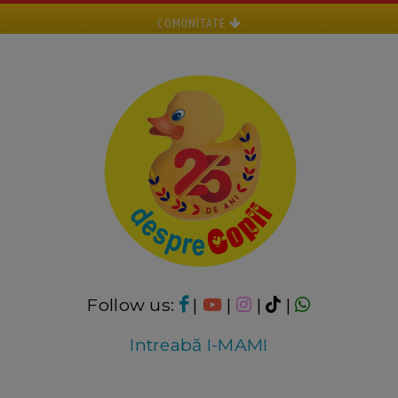
COMUNITATE
Follow us:
|
|
|
|
Intreabă I-MAMI