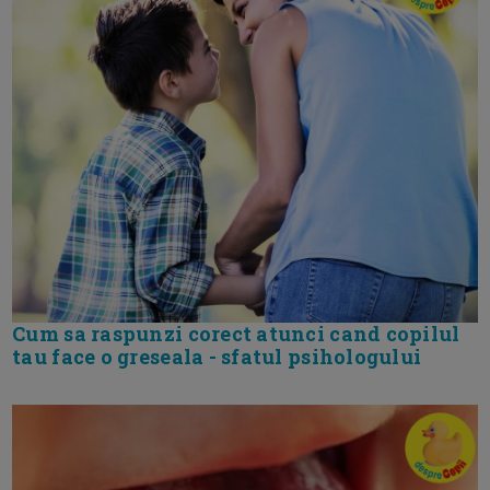
Cum sa raspunzi corect atunci cand copilul
tau face o greseala - sfatul psihologului