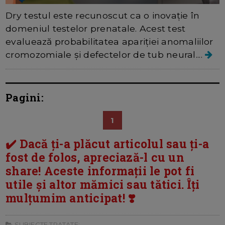
Dry testul este recunoscut ca o inovație în
domeniul testelor prenatale. Acest test
evaluează probabilitatea apariției anomaliilor
cromozomiale și defectelor de tub neural....
Pagini:
1
✔️ Dacă ți-a plăcut articolul sau ți-a
fost de folos, apreciază-l cu un
share! Aceste informații le pot fi
utile și altor mămici sau tătici. Îți
mulțumim anticipat! ❣️
SUBIECTE TRATATE: