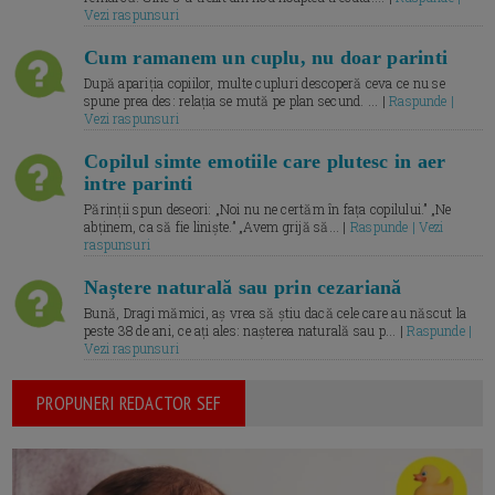
Vezi raspunsuri
Cum ramanem un cuplu, nu doar parinti
După apariția copiilor, multe cupluri descoperă ceva ce nu se
spune prea des: relația se mută pe plan secund. ... |
Raspunde |
Vezi raspunsuri
Copilul simte emotiile care plutesc in aer
intre parinti
Părinții spun deseori: „Noi nu ne certăm în fața copilului.” „Ne
abținem, ca să fie liniște.” „Avem grijă să... |
Raspunde | Vezi
raspunsuri
Naștere naturală sau prin cezariană
Bună, Dragi mămici, aș vrea să știu dacă cele care au născut la
peste 38 de ani, ce ați ales: nașterea naturală sau p... |
Raspunde |
Vezi raspunsuri
PROPUNERI REDACTOR SEF