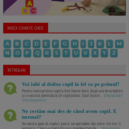
INDEX CUVINTE CHEIE
A
B
C
D
E
F
G
H
I
J
K
L
M
N
O
P
Q
R
S
T
U
V
X
Y
Z
ÎNTREBARI
Voi iubi al doilea copil la fel ca pe primul?
Pentru mine primul copil a fost foarte dorit, după ani de așteptări
și o sarcină pierduta la 16 săptămâni. Sunt însărc... |
Raspunde |
Vezi raspunsuri
Ne certăm mai des de când avem copil. E
normal?
De când a apărut copilul, parcă ne aprindem din orice. Un ton. O
remarcă. Cine s-a trezit din nou noaptea trecuta.... |
Raspunde |