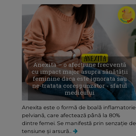
Anexita – o afecțiune frecventă
cu impact major asupra sănătății
feminine daca este ignorata sau
ne-tratata corespunzator - sfatul
medicului
Anexita este o formă de boală inflamatorie
pelviană, care afectează până la 80%
dintre femei. Se manifestă prin senzație de
tensiune și arsură...