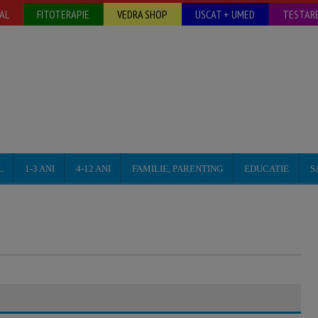
AL
FITOTERAPIE
VEDRA SHOP
USCAT + UMED
TESTARE
L
1-3 ANI
4-12 ANI
FAMILIE, PARENTING
EDUCATIE
S