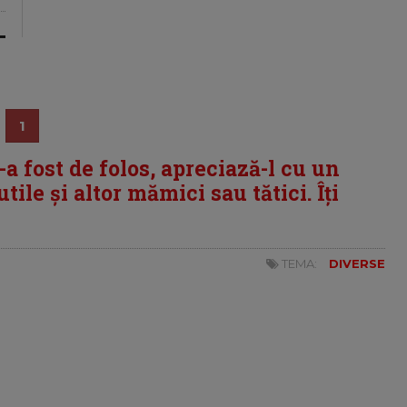
1
i-a fost de folos, apreciază-l cu un
tile și altor mămici sau tătici. Îți
TEMA:
DIVERSE