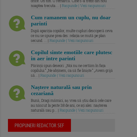
orice. Un ton. O remarcă. Cine s-a trezit din nou
noaptea trecuta.... |
Raspunde | Vezi raspunsuri
Cum ramanem un cuplu, nu doar
parinti
După apariția copiilor, multe cupluri descoperă ceva
ce nu se spune prea des: relația se mută pe plan
secund. ... |
Raspunde | Vezi raspunsuri
Copilul simte emotiile care plutesc
in aer intre parinti
Părinții spun deseori: „Noi nu ne certăm în fața
copilului.” „Ne abținem, ca să fie liniște.” „Avem grijă
să... |
Raspunde | Vezi raspunsuri
Naștere naturală sau prin
cezariană
Bună, Dragi mămici, aș vrea să știu dacă cele care
au născut la peste 38 de ani, ce ați ales: nașterea
naturală sau p... |
Raspunde | Vezi raspunsuri
PROPUNERI REDACTOR SEF