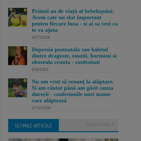
Primul an de viață al bebelușului:
Avem cate un sfat important
pentru fiecare luna - si ai sa vezi ca
te va ajuta
10/7/2026
Depresia postnatala sau baletul
dintre dragoste, emotii, hormoni si
oboseala crunta - confesiuni
9/6/2026
Nu am vrut să renunț la alăptare.
Si am căutat până am găsit cauza
durerii - confesiunile unei mame
care alăptează
27/3/2026
ULTIMILE ARTICOLE
NOUTATI AICI