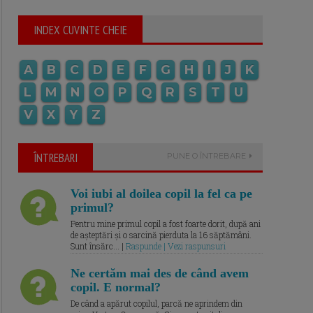
INDEX CUVINTE CHEIE
A
B
C
D
E
F
G
H
I
J
K
L
M
N
O
P
Q
R
S
T
U
V
X
Y
Z
ÎNTREBARI
PUNE O ÎNTREBARE
Voi iubi al doilea copil la fel ca pe
primul?
Pentru mine primul copil a fost foarte dorit, după ani
de așteptări și o sarcină pierduta la 16 săptămâni.
Sunt însărc... |
Raspunde | Vezi raspunsuri
Ne certăm mai des de când avem
copil. E normal?
De când a apărut copilul, parcă ne aprindem din