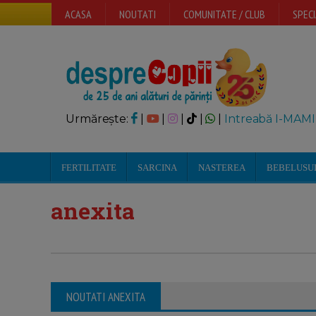
ACASA
NOUTATI
COMUNITATE / CLUB
SPECI
Urmărește:
|
|
|
|
|
Intreabă I-MAMI
FERTILITATE
SARCINA
NASTEREA
BEBELUSU
anexita
NOUTATI ANEXITA