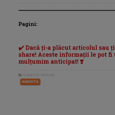
Pagini:
✔️ Dacă ți-a plăcut articolul sau ț
share! Aceste informații le pot fi u
mulțumim anticipat! ❣️
SUBIECTE TRATATE:
ANEXITA