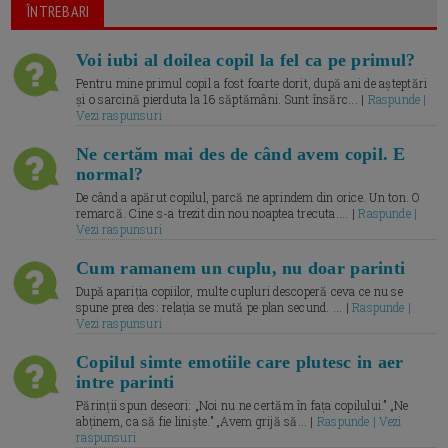
ÎNTREBARI
Voi iubi al doilea copil la fel ca pe primul?
Pentru mine primul copil a fost foarte dorit, după ani de așteptări
și o sarcină pierduta la 16 săptămâni. Sunt însărc... |
Raspunde |
Vezi raspunsuri
Ne certăm mai des de când avem copil. E
normal?
De când a apărut copilul, parcă ne aprindem din orice. Un ton. O
remarcă. Cine s-a trezit din nou noaptea trecuta.... |
Raspunde |
Vezi raspunsuri
Cum ramanem un cuplu, nu doar parinti
După apariția copiilor, multe cupluri descoperă ceva ce nu se
spune prea des: relația se mută pe plan secund. ... |
Raspunde |
Vezi raspunsuri
Copilul simte emotiile care plutesc in aer
intre parinti
Părinții spun deseori: „Noi nu ne certăm în fața copilului.” „Ne
abținem, ca să fie liniște.” „Avem grijă să... |
Raspunde | Vezi
raspunsuri