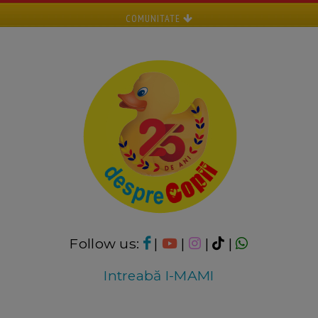
COMUNITATE
Follow us:
|
|
|
|
Intreabă I-MAMI