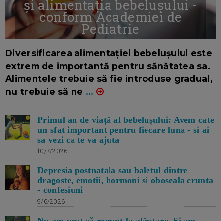
și alimentația bebelușului -
conform Academiei de
Pediatrie
16/7/2026
AUTOR: EDITOR DC.
Diversificarea alimentației bebelușului este
extrem de importantă pentru sănătatea sa.
Alimentele trebuie să fie introduse gradual,
nu trebuie să ne
...
Primul an de viață al bebelușului: Avem cate
un sfat important pentru fiecare luna - si ai
sa vezi ca te va ajuta
10/7/2026
Depresia postnatala sau baletul dintre
dragoste, emotii, hormoni si oboseala crunta
- confesiuni
9/6/2026
Nu am vrut să renunț la alăptare. Si am