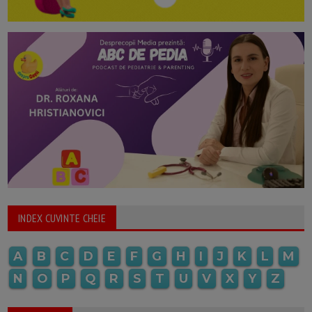
INDEX CUVINTE CHEIE
A
B
C
D
E
F
G
H
I
J
K
L
M
N
O
P
Q
R
S
T
U
V
X
Y
Z