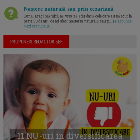
Naștere naturală sau prin cezariană
Bună, Dragi mămici, aș vrea să știu dacă cele care au născut la
peste 38 de ani, ce ați ales: nașterea naturală sau p... |
Raspunde |
Vezi raspunsuri
PROPUNERI REDACTOR SEF
11 NU-uri in diversificarea