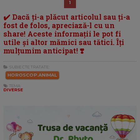
1
✔️ Dacă ți-a plăcut articolul sau ți-a
fost de folos, apreciază-l cu un
share! Aceste informații le pot fi
utile și altor mămici sau tătici. Îți
mulțumim anticipat! ❣️
SUBIECTE TRATATE:
HOROSCOP.ANIMAL
TEMA:
DIVERSE