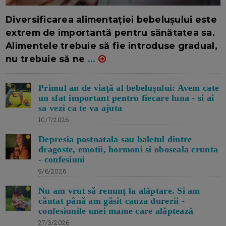
16/7/2026
AUTOR: EDITOR DC.
Diversificarea alimentației bebelușului este
extrem de importantă pentru sănătatea sa.
Alimentele trebuie să fie introduse gradual,
nu trebuie să ne
...
Primul an de viață al bebelușului: Avem cate
un sfat important pentru fiecare luna - si ai
sa vezi ca te va ajuta
10/7/2026
Depresia postnatala sau baletul dintre
dragoste, emotii, hormoni si oboseala crunta
- confesiuni
9/6/2026
Nu am vrut să renunț la alăptare. Si am
căutat până am găsit cauza durerii -
confesiunile unei mame care alăptează
27/3/2026