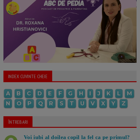
INDEX CUVINTE CHEIE
A
B
C
D
E
F
G
H
I
J
K
L
M
N
O
P
Q
R
S
T
U
V
X
Y
Z
ÎNTREBARI
Voi iubi al doilea copil la fel ca pe primul?