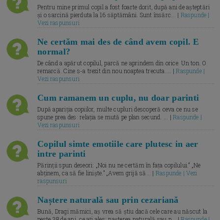
Pentru mine primul copil a fost foarte dorit, după ani de așteptări
și o sarcină pierduta la 16 săptămâni. Sunt însărc... |
Raspunde |
Vezi raspunsuri
Ne certăm mai des de când avem copil. E
normal?
De când a apărut copilul, parcă ne aprindem din orice. Un ton. O
remarcă. Cine s-a trezit din nou noaptea trecuta.... |
Raspunde |
Vezi raspunsuri
Cum ramanem un cuplu, nu doar parinti
După apariția copiilor, multe cupluri descoperă ceva ce nu se
spune prea des: relația se mută pe plan secund. ... |
Raspunde |
Vezi raspunsuri
Copilul simte emotiile care plutesc in aer
intre parinti
Părinții spun deseori: „Noi nu ne certăm în fața copilului.” „Ne
abținem, ca să fie liniște.” „Avem grijă să... |
Raspunde | Vezi
raspunsuri
Naștere naturală sau prin cezariană
Bună, Dragi mămici, aș vrea să știu dacă cele care au născut la
peste 38 de ani, ce ați ales: nașterea naturală sau p... |
Raspunde |