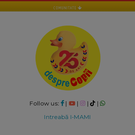
COMUNITATE
Follow us:
|
|
|
|
Intreabă I-MAMI