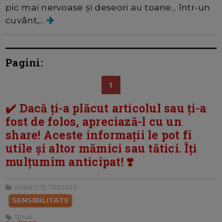
pic mai nervoase și deseori au toane... într-un
cuvânt,...
Pagini:
1
✔️ Dacă ți-a plăcut articolul sau ți-a
fost de folos, apreciază-l cu un
share! Aceste informații le pot fi
utile și altor mămici sau tătici. Îți
mulțumim anticipat! ❣️
SUBIECTE TRATATE:
SENSIBILITATE
TEMA: