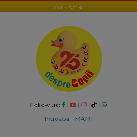
COMUNITATE
Follow us:
|
|
|
|
Intreabă I-MAMI