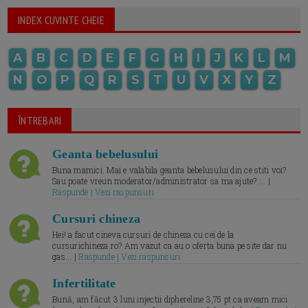
INDEX CUVINTE CHEIE
A
B
C
D
E
F
G
H
I
J
K
L
M
N
O
P
Q
R
S
T
U
V
X
Y
Z
ÎNTREBARI
Geanta bebelusului
Buna mamici. Mai e valabila geanta bebelusului din ce stiti voi?
Sau poate vreun moderator/administrator sa ma ajute? ... |
Raspunde | Vezi raspunsuri
Cursuri chineza
Hei! a facut cineva cursuri de chineza cu cei de la
cursurichineza.ro? Am vazut ca au o oferta buna pe site dar nu
gas... |
Raspunde | Vezi raspunsuri
Infertilitate
Bună, am făcut 3 luni injectii diphereline 3,75 pt ca aveam mici