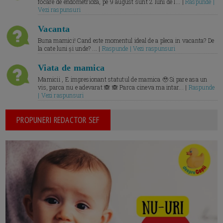
focare de endometrioza, pe 9 august sunt 2 luni de l... |
Raspunde |
Vezi raspunsuri
Vacanta
Buna mamici! Cand este momentul ideal de a pleca in vacanta? De
la cate luni și unde? ... |
Raspunde | Vezi raspunsuri
Viata de mamica
Mamicii , E impresionant statutul de mamica 🥹 Si pare asa un
vis, parca nu e adevarat 🙈 🙈 Parca cineva ma intar... |
Raspunde
| Vezi raspunsuri
PROPUNERI REDACTOR SEF