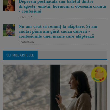
Depresia postnatala sau baletul dintre
dragoste, emotii, hormoni si oboseala crunta
- confesiuni
9/6/2026
Nu am vrut să renunț la alăptare. Si am
căutat până am găsit cauza durerii -
confesiunile unei mame care alăptează
27/3/2026
ULTIMILE ARTICOLE