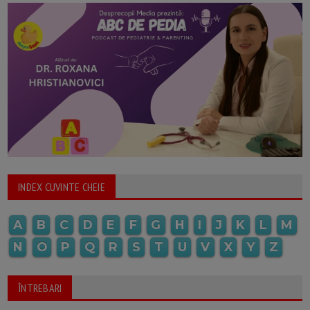
INDEX CUVINTE CHEIE
A
B
C
D
E
F
G
H
I
J
K
L
M
N
O
P
Q
R
S
T
U
V
X
Y
Z
ÎNTREBARI