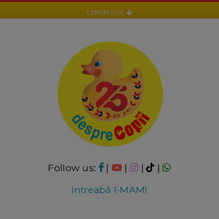
COMUNITATE
Follow us:
|
|
|
|
Intreabă I-MAMI