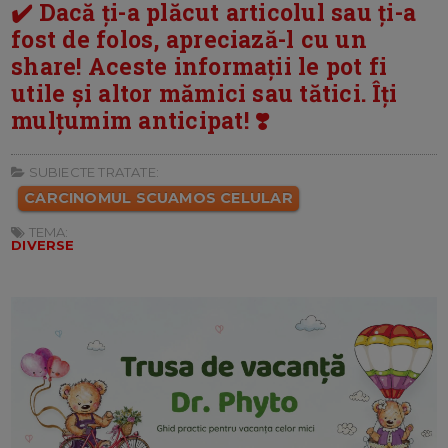
✔️ Dacă ți-a plăcut articolul sau ți-a
fost de folos, apreciază-l cu un
share! Aceste informații le pot fi
utile și altor mămici sau tătici. Îți
mulțumim anticipat! ❣️
SUBIECTE TRATATE:
CARCINOMUL SCUAMOS CELULAR
TEMA:
DIVERSE