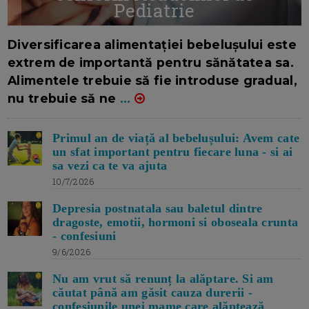
Pediatrie
16/7/2026
AUTOR: EDITOR DC.
Diversificarea alimentației bebelușului este
extrem de importantă pentru sănătatea sa.
Alimentele trebuie să fie introduse gradual,
nu trebuie să ne
...
Primul an de viață al bebelușului: Avem cate
un sfat important pentru fiecare luna - si ai
sa vezi ca te va ajuta
10/7/2026
Depresia postnatala sau baletul dintre
dragoste, emotii, hormoni si oboseala crunta
- confesiuni
9/6/2026
Nu am vrut să renunț la alăptare. Si am
căutat până am găsit cauza durerii -
confesiunile unei mame care alăptează