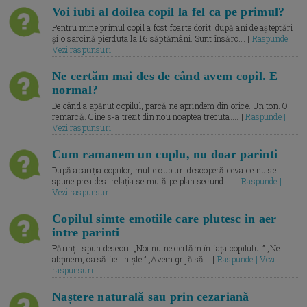
Voi iubi al doilea copil la fel ca pe primul?
Pentru mine primul copil a fost foarte dorit, după ani de așteptări
și o sarcină pierduta la 16 săptămâni. Sunt însărc... |
Raspunde |
Vezi raspunsuri
Ne certăm mai des de când avem copil. E
normal?
De când a apărut copilul, parcă ne aprindem din orice. Un ton. O
remarcă. Cine s-a trezit din nou noaptea trecuta.... |
Raspunde |
Vezi raspunsuri
Cum ramanem un cuplu, nu doar parinti
După apariția copiilor, multe cupluri descoperă ceva ce nu se
spune prea des: relația se mută pe plan secund. ... |
Raspunde |
Vezi raspunsuri
Copilul simte emotiile care plutesc in aer
intre parinti
Părinții spun deseori: „Noi nu ne certăm în fața copilului.” „Ne
abținem, ca să fie liniște.” „Avem grijă să... |
Raspunde | Vezi
raspunsuri
Naștere naturală sau prin cezariană