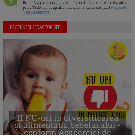
Bună, Dragi mămici, aș vrea să știu dacă cele care au născut la
peste 38 de ani, ce ați ales: nașterea naturală sau p... |
Raspunde |
Vezi raspunsuri
PROPUNERI REDACTOR SEF
11 NU-uri in diversificarea
și alimentația bebelușului -
conform Academiei de