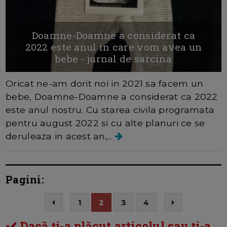
Doamne-Doamne a considerat ca
2022 este anul in care vom avea un
bebe - jurnal de sarcina
Oricat ne-am dorit noi in 2021 sa facem un
bebe, Doamne-Doamne a considerat ca 2022
este anul nostru. Cu starea civila programata
pentru august 2022 si cu alte planuri ce se
deruleaza in acest an,...
Pagini:
1
2
3
4
✔️ Dacă ți-a plăcut articolul sau ți-a