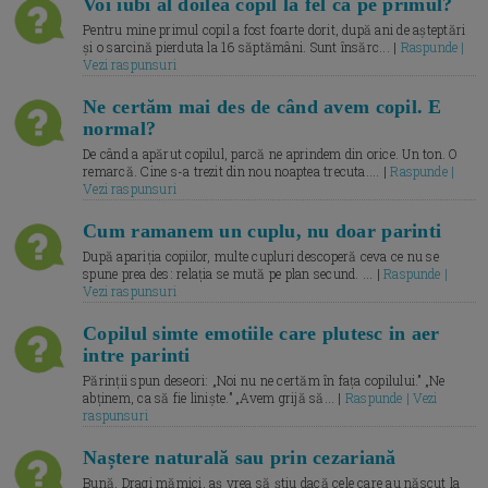
Voi iubi al doilea copil la fel ca pe primul?
Pentru mine primul copil a fost foarte dorit, după ani de așteptări
și o sarcină pierduta la 16 săptămâni. Sunt însărc... |
Raspunde |
Vezi raspunsuri
Ne certăm mai des de când avem copil. E
normal?
De când a apărut copilul, parcă ne aprindem din orice. Un ton. O
remarcă. Cine s-a trezit din nou noaptea trecuta.... |
Raspunde |
Vezi raspunsuri
Cum ramanem un cuplu, nu doar parinti
După apariția copiilor, multe cupluri descoperă ceva ce nu se
spune prea des: relația se mută pe plan secund. ... |
Raspunde |
Vezi raspunsuri
Copilul simte emotiile care plutesc in aer
intre parinti
Părinții spun deseori: „Noi nu ne certăm în fața copilului.” „Ne
abținem, ca să fie liniște.” „Avem grijă să... |
Raspunde | Vezi
raspunsuri
Naștere naturală sau prin cezariană
Bună, Dragi mămici, aș vrea să știu dacă cele care au născut la