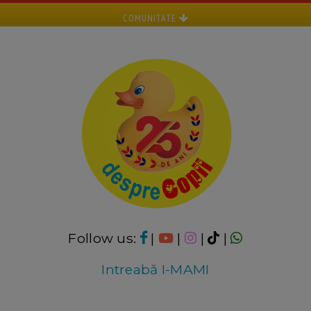
COMUNITATE
Follow us:
|
|
|
|
Intreabă I-MAMI