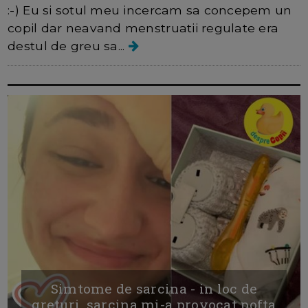
:-) Eu si sotul meu incercam sa concepem un
copil dar neavand menstruatii regulate era
destul de greu sa...
Simtome de sarcina - in loc de
greturi, sarcina mi-a provocat pofta