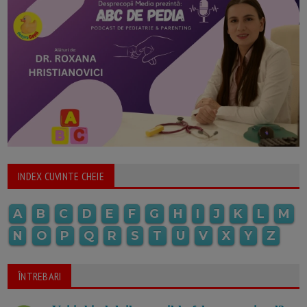
INDEX CUVINTE CHEIE
A
B
C
D
E
F
G
H
I
J
K
L
M
N
O
P
Q
R
S
T
U
V
X
Y
Z
ÎNTREBARI