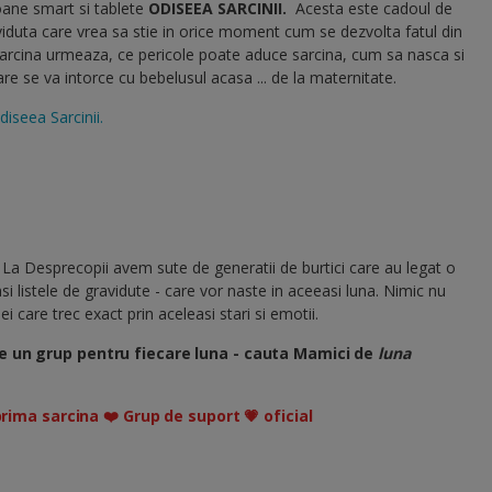
oane smart si tablete
ODISEEA SARCINII
.
Acesta este cadoul de
viduta care vrea sa stie in orice moment cum se dezvolta fatul din
sarcina urmeaza, ce pericole poate aduce sarcina, cum sa nasca si
 se va intorce cu bebelusul acasa ... de la maternitate.
diseea Sarcinii.
 La Desprecopii avem sute de generatii de burtici care au legat o
si listele de gravidute - care vor naste in aceeasi luna. Nimic nu
i care trec exact prin aceleasi stari si emotii.
e un grup pentru fiecare luna - cauta Mamici de
luna
prima sarcina ❤️ Grup de suport 💗 oficial