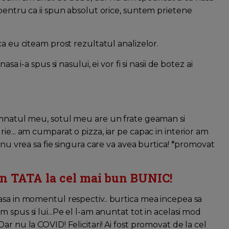
pentru ca ii spun absolut orice, suntem prietene
ca eu citeam prost rezultatul analizelor.
sa i-a spus si nasului, ei vor fi si nasii de botez ai
cumnatul meu, sotul meu are un frate geaman si
ie... am cumparat o pizza, iar pe capac in interior am
 nu vrea sa fie singura care va avea burtica! *promovat
un TATA la cel mai bun BUNIC!
asa in momentul respectiv.. burtica mea incepea sa
 spus si lui...Pe el l-am anuntat tot in acelasi mod
r nu la COVID! Felicitari! Ai fost promovat de la cel