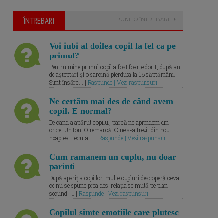
ÎNTREBARI
PUNE O ÎNTREBARE
Voi iubi al doilea copil la fel ca pe
primul?
Pentru mine primul copil a fost foarte dorit, după ani
de așteptări și o sarcină pierduta la 16 săptămâni.
Sunt însărc... |
Raspunde | Vezi raspunsuri
Ne certăm mai des de când avem
copil. E normal?
De când a apărut copilul, parcă ne aprindem din
orice. Un ton. O remarcă. Cine s-a trezit din nou
noaptea trecuta.... |
Raspunde | Vezi raspunsuri
Cum ramanem un cuplu, nu doar
parinti
După apariția copiilor, multe cupluri descoperă ceva
ce nu se spune prea des: relația se mută pe plan
secund. ... |
Raspunde | Vezi raspunsuri
Copilul simte emotiile care plutesc