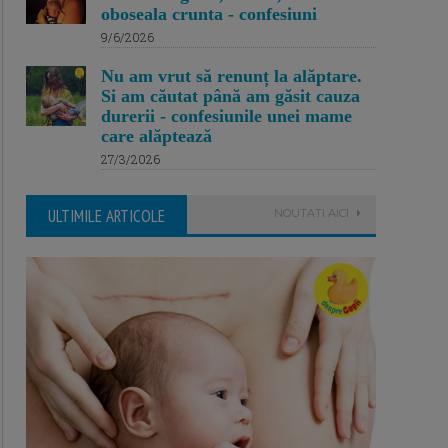
oboseala crunta - confesiuni
9/6/2026
Nu am vrut să renunț la alăptare.
Si am căutat până am găsit cauza
durerii - confesiunile unei mame
care alăptează
27/3/2026
ULTIMILE ARTICOLE
NOUTATI AICI