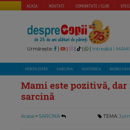
ACASA
NOUTATI
COMUNITATE / CLUB
SPECI
Urmărește:
|
|
|
|
|
Intreabă I-MAMI
FERTILITATE
SARCINA
NASTEREA
BEBELUSU
Mami este pozitivă, dar 
sarcină
Acasa
>
SARCINA
TEMA:
Jurn