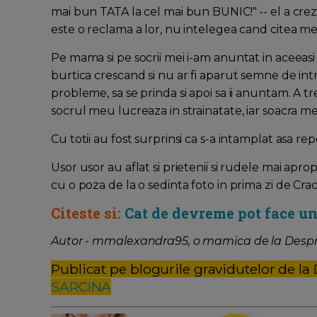
mai bun TATA la cel mai bun BUNIC!" -- el a crezu
este o reclama a lor, nu intelegea cand citea mesaj
Pe mama si pe socrii mei i-am anuntat in aceeasi 
burtica crescand si nu ar fi aparut semne de intreb
probleme, sa se prinda si apoi sa ii anuntam. A t
socrul meu lucreaza in strainatate, iar soacra 
Cu totii au fost surprinsi ca s-a intamplat asa re
Usor usor au aflat si prietenii si rudele mai aprop
cu o poza de la o sedinta foto in prima zi de Crac
Citeste si:
Cat de devreme pot face un
Autor - mmalexandra95, o mamica de la Despr
Publicat pe blogurile gravidutelor de la
SARCINA