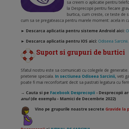
sa creem o aplicatie pentru telef
la Desprecopii pentru fiecare gra
burtica, cum creste, ce teste de 
cum sa se pregateasca pentru marele moment: acela in care
► Descarca aplicatia pentru sisteme Android aici:
O
►
Descarca aplicatia pentru IOS aici:
Odiseea Sarcinii.
Suport si grupuri de burtici
Sfatul nostru este sa comunicati cu colegele de generatie.
prietenie speciala.
In sectiunea Odiseea Sarcinii,
veti ga
poate fi mai reconfortant decit sa pastrati legatura cu feme
→ Cauta si pe
Facebook Desprecopii
- Desprecopii ar
anul
(de exemplu - Mamici de Decembrie 2022)
Vino pe grupurile noastre secrete
Gravide la 