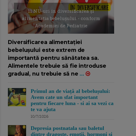
11 NU-uri in diversificarea și
alimentația bebelușului - conform
Academiei de Pediatrie
16/7/2026
AUTOR: EDITOR DC.
Diversificarea alimentației
bebelușului este extrem de
importantă pentru sănătatea sa.
Alimentele trebuie să fie introduse
gradual, nu trebuie să ne
...
Primul an de viață al bebelușului:
Avem cate un sfat important
pentru fiecare luna - si ai sa vezi ca
te va ajuta
10/7/2026
Depresia postnatala sau baletul
dintre dragoste, emotii, hormoni si