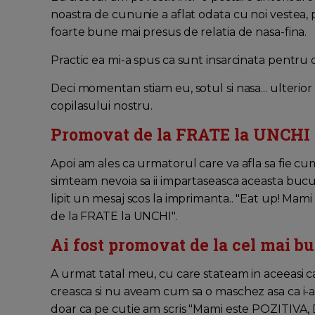
noastra de cununie a aflat odata cu noi vestea, 
foarte bune mai presus de relatia de nasa-fina.
Practic ea mi-a spus ca sunt insarcinata pentru 
Deci momentan stiam eu, sotul si nasa... ulterior na
copilasului nostru.
Promovat de la FRATE la UNCHI
Apoi am ales ca urmatorul care va afla sa fie 
simteam nevoia sa ii impartaseasca aceasta bucur
lipit un mesaj scos la imprimanta.. "Eat up! Mami
de la FRATE la UNCHI".
Ai fost promovat de la cel mai b
A urmat tatal meu, cu care stateam in aceeasi c
creasca si nu aveam cum sa o maschez asa ca i-am
doar ca pe cutie am scris "Mami este POZITIVA, Da