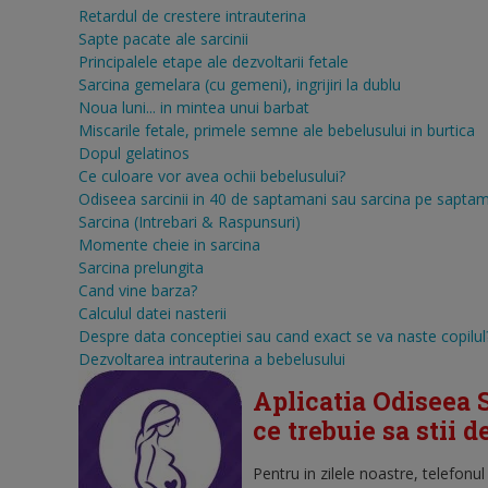
Retardul de crestere intrauterina
Sapte pacate ale sarcinii
Principalele etape ale dezvoltarii fetale
Sarcina gemelara (cu gemeni), ingrijiri la dublu
Noua luni... in mintea unui barbat
Miscarile fetale, primele semne ale bebelusului in burtica
Dopul gelatinos
Ce culoare vor avea ochii bebelusului?
Odiseea sarcinii in 40 de saptamani sau sarcina pe sapta
Sarcina (Intrebari & Raspunsuri)
Momente cheie in sarcina
Sarcina prelungita
Cand vine barza?
Calculul datei nasterii
Despre data conceptiei sau cand exact se va naste copilul
Dezvoltarea intrauterina a bebelusului
Aplicatia Odiseea S
ce trebuie sa stii 
Pentru in zilele noastre, telefonu