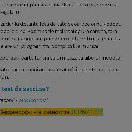
t ca este imprimata cutia de cei de la pizzerie si ca
ul... :))
zi, dar la distanta fata de tata deoarece ei nu vedeau
are si noi voiam sa fie mai intai sigura sarcina, fara
rebuit sa ii anuntam prin video call pentru ca mama si
mea are un program mai complicat la munca.
pede, dar foarte fericiti ca urmeaza sa aibe un nepotel.
iate... iar mai apoi am anuntat oficial printr-o postare
iun.
 test de sarcina?
ecopii -
publicat aici
 Desprecopii - la categoria
JURNAL DE