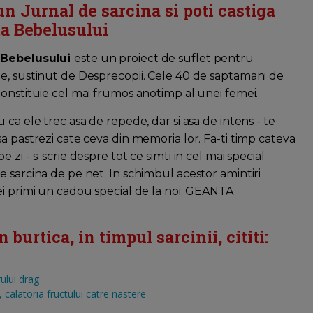
un Jurnal de sarcina si poti castiga
a Bebelusului
 Bebelusului
este un proiect de suflet pentru
e, sustinut de Desprecopii. Cele 40 de saptamani de
constituie cel mai frumos anotimp al unei femei.
u ca ele trec asa de repede, dar si asa de intens - te
sa pastrezi cate ceva din memoria lor. Fa-ti timp cateva
 zi - si scrie despre tot ce simti in cel mai special
e sarcina de pe net. In schimbul acestor amintiri
ei primi un cadou special de la noi: GEANTA
burtica, in timpul sarcinii, cititi:
ului drag
calatoria fructului catre nastere