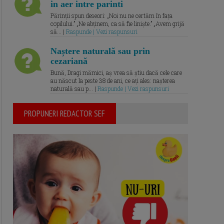
in aer intre parinti
Părinții spun deseori: „Noi nu ne certăm în fața
copilului.” „Ne abținem, ca să fie liniște.” „Avem grijă
să... |
Raspunde | Vezi raspunsuri
Naștere naturală sau prin
cezariană
Bună, Dragi mămici, aș vrea să știu dacă cele care
au născut la peste 38 de ani, ce ați ales: nașterea
naturală sau p... |
Raspunde | Vezi raspunsuri
PROPUNERI REDACTOR SEF