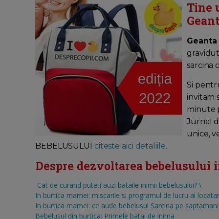
Tine 
Geant
Geanta
gravidut
sarcina 
Si pentr
invitam 
minute pe
Jurnal d
unice, v
BEBELUSULUI
citeste aici detaliile.
Despre dezvoltarea bebelusului in 
Cat de curand puteti auzi bataile inimii bebelusului?
\
In burtica mamei: miscarile si programul de lucru al locatar
In burtica mamei: ce aude bebelusul
Sarcina pe saptamani, 
Bebelusul din burtica: Primele batai de inima