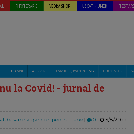
AL
FITOTERAPIE
VEDRA SHOP
USCAT + UMED
TESTARE
L
1-3 ANI
4-12 ANI
FAMILIE, PARENTING
EDUCATIE
S
nu la Covid! - jurnal de
al de sarcina: ganduri pentru bebe
|
0
|
3/8/2022