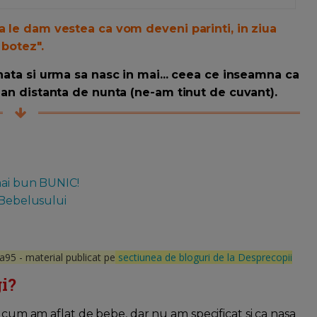
a le dam vestea ca vom deveni parinti, in ziua
 botez".
inata si urma sa nasc in mai... ceea ce inseamna ca
n an distanta de nunta (ne-am tinut de cuvant).
mai bun BUNIC!
 Bebelusului
a95 - material publicat pe
sectiunea de bloguri de la Desprecopii
i?
e cum am aflat de bebe, dar nu am specificat si ca nasa