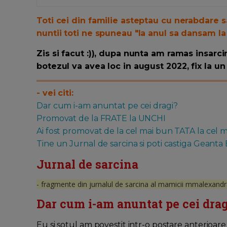
Toti cei din familie asteptau cu nerabdare s
nuntii toti ne spuneau "la anul sa dansam la
Zis si facut :)), dupa nunta am ramas insarc
botezul va avea loc in august 2022, fix la u
- vei citi:
Dar cum i-am anuntat pe cei dragi?
Promovat de la FRATE la UNCHI
Ai fost promovat de la cel mai bun TATA la cel 
Tine un Jurnal de sarcina si poti castiga Geanta
Jurnal de sarcina
- fragmente din jurnalul de sarcina al mamicii mmalexandr
Dar cum i-am anuntat pe cei drag
Eu si sotul am povestit intr-o postare anterioar