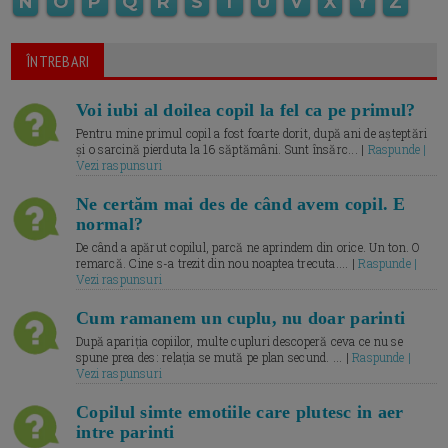
N
O
P
Q
R
S
T
U
V
X
Y
Z
ÎNTREBARI
Voi iubi al doilea copil la fel ca pe primul?
Pentru mine primul copil a fost foarte dorit, după ani de așteptări
și o sarcină pierduta la 16 săptămâni. Sunt însărc... |
Raspunde |
Vezi raspunsuri
Ne certăm mai des de când avem copil. E
normal?
De când a apărut copilul, parcă ne aprindem din orice. Un ton. O
remarcă. Cine s-a trezit din nou noaptea trecuta.... |
Raspunde |
Vezi raspunsuri
Cum ramanem un cuplu, nu doar parinti
După apariția copiilor, multe cupluri descoperă ceva ce nu se
spune prea des: relația se mută pe plan secund. ... |
Raspunde |
Vezi raspunsuri
Copilul simte emotiile care plutesc in aer
intre parinti