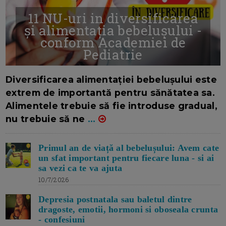
11 NU-uri in diversificarea
și alimentația bebelușului -
conform Academiei de
Pediatrie
16/7/2026
AUTOR: EDITOR DC.
Diversificarea alimentației bebelușului este
extrem de importantă pentru sănătatea sa.
Alimentele trebuie să fie introduse gradual,
nu trebuie să ne
...
Primul an de viață al bebelușului: Avem cate
un sfat important pentru fiecare luna - si ai
sa vezi ca te va ajuta
10/7/2026
Depresia postnatala sau baletul dintre
dragoste, emotii, hormoni si oboseala crunta
- confesiuni