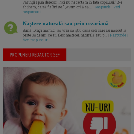
Părinții spun deseori: „Noi nu ne certăm în fața copilului.” „Ne
abținem, ca să fie liniște.” „Avem grijă să... |
Raspunde | Vezi
raspunsuri
Naștere naturală sau prin cezariană
Bună, Dragi mămici, aș vrea să știu dacă cele care au născut la
peste 38 de ani, ce ați ales: nașterea naturală sau p... |
Raspunde |
Vezi raspunsuri
PROPUNERI REDACTOR SEF