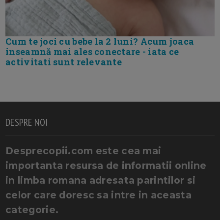
Cum te joci cu bebe la 2 luni? Acum joaca
inseamnă mai ales conectare - iata ce
activitati sunt relevante
DESPRE NOI
Desprecopii.com este cea mai
importanta resursa de informatii online
in limba romana adresata parintilor si
celor care doresc sa intre in aceasta
categorie.