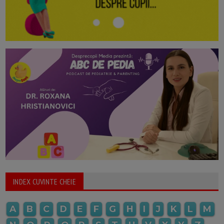
INDEX CUVINTE CHEIE
A
B
C
D
E
F
G
H
I
J
K
L
M