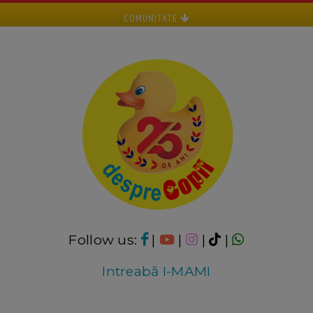
COMUNITATE
Follow us:
|
|
|
|
Intreabă I-MAMI