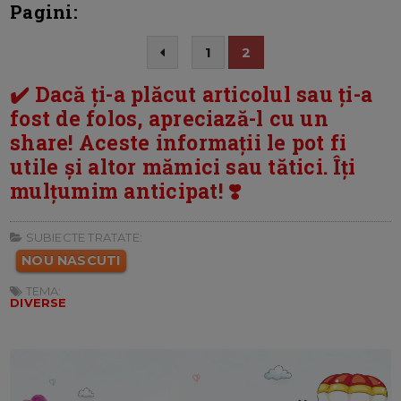
Pagini:
1
2
✔️ Dacă ți-a plăcut articolul sau ți-a
fost de folos, apreciază-l cu un
share! Aceste informații le pot fi
utile și altor mămici sau tătici. Îți
mulțumim anticipat! ❣️
SUBIECTE TRATATE:
NOU NASCUTI
TEMA:
DIVERSE