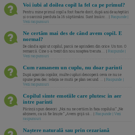
Voi iubi al doilea copil la fel ca pe primul?
Pentru mine primul copil a fost foarte dorit, după ani de așteptări
și o sarcină pierduta la 16 săptămâni. Sunt însărc... |
Raspunde |
Vezi raspunsuri
Ne certăm mai des de când avem copil. E
normal?
De când a apărut copilul, parcă ne aprindem din orice. Un ton. O
remarcă. Cine s-a trezit din nou noaptea trecuta.... |
Raspunde |
Vezi raspunsuri
Cum ramanem un cuplu, nu doar parinti
După apariția copiilor, multe cupluri descoperă ceva ce nu se
spune prea des: relația se mută pe plan secund. ... |
Raspunde |
Vezi raspunsuri
Copilul simte emotiile care plutesc in aer
intre parinti
Părinții spun deseori: „Noi nu ne certăm în fața copilului.” „Ne
abținem, ca să fie liniște.” „Avem grijă să... |
Raspunde | Vezi
raspunsuri
Naștere naturală sau prin cezariană