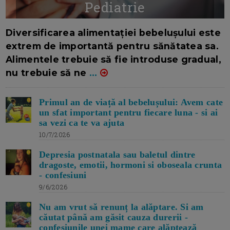
Pediatrie
16/7/2026
AUTOR: EDITOR DC.
Diversificarea alimentației bebelușului este
extrem de importantă pentru sănătatea sa.
Alimentele trebuie să fie introduse gradual,
nu trebuie să ne
...
Primul an de viață al bebelușului: Avem cate
un sfat important pentru fiecare luna - si ai
sa vezi ca te va ajuta
10/7/2026
Depresia postnatala sau baletul dintre
dragoste, emotii, hormoni si oboseala crunta
- confesiuni
9/6/2026
Nu am vrut să renunț la alăptare. Si am
căutat până am găsit cauza durerii -
confesiunile unei mame care alăptează