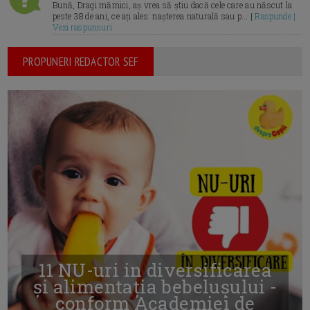
Bună, Dragi mămici, aș vrea să știu dacă cele care au născut la
peste 38 de ani, ce ați ales: nașterea naturală sau p... |
Raspunde |
Vezi raspunsuri
PROPUNERI REDACTOR SEF
11 NU-uri in diversificarea
și alimentația bebelușului -
conform Academiei de