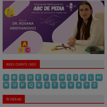
INDEX CUVINTE CHEIE
A
B
C
D
E
F
G
H
I
J
K
L
M
N
O
P
Q
R
S
T
U
V
X
Y
Z
ÎNTREBARI