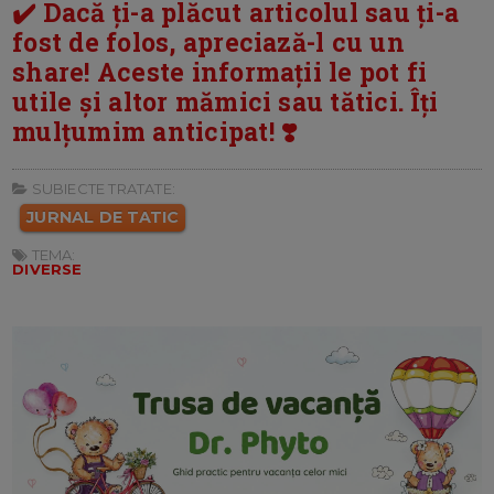
✔️ Dacă ți-a plăcut articolul sau ți-a
fost de folos, apreciază-l cu un
share! Aceste informații le pot fi
utile și altor mămici sau tătici. Îți
mulțumim anticipat! ❣️
SUBIECTE TRATATE:
JURNAL DE TATIC
TEMA:
DIVERSE