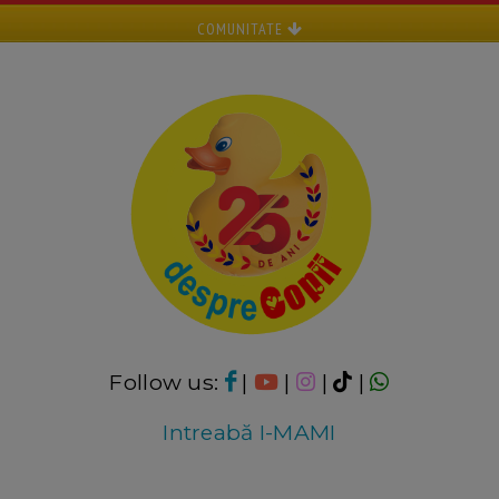
COMUNITATE
Follow us:
|
|
|
|
Intreabă I-MAMI