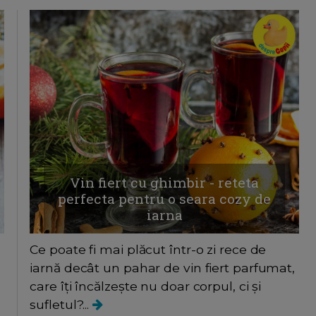
Vin fiert cu ghimbir - reteta
perfecta pentru o seara cozy de
iarna
Ce poate fi mai plăcut într-o zi rece de
iarnă decât un pahar de vin fiert parfumat,
care îți încălzește nu doar corpul, ci și
sufletul?...