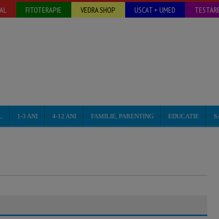
AL
FITOTERAPIE
VEDRA SHOP
USCAT + UMED
TESTARE
L
1-3 ANI
4-12 ANI
FAMILIE, PARENTING
EDUCATIE
S