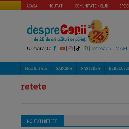
ACASA
NOUTATI
COMUNITATE / CLUB
SPECI
Urmărește:
|
|
|
|
|
Intreabă I-MAMI
FERTILITATE
SARCINA
NASTEREA
BEBELUSU
retete
NOUTATI RETETE