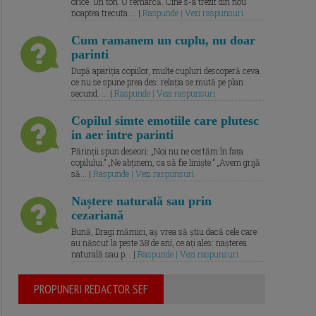
orice. Un ton. O remarcă. Cine s-a trezit din nou
noaptea trecuta.... |
Raspunde | Vezi raspunsuri
Cum ramanem un cuplu, nu doar
parinti
După apariția copiilor, multe cupluri descoperă ceva
ce nu se spune prea des: relația se mută pe plan
secund. ... |
Raspunde | Vezi raspunsuri
Copilul simte emotiile care plutesc
in aer intre parinti
Părinții spun deseori: „Noi nu ne certăm în fața
copilului.” „Ne abținem, ca să fie liniște.” „Avem grijă
să... |
Raspunde | Vezi raspunsuri
Naștere naturală sau prin
cezariană
Bună, Dragi mămici, aș vrea să știu dacă cele care
au născut la peste 38 de ani, ce ați ales: nașterea
naturală sau p... |
Raspunde | Vezi raspunsuri
PROPUNERI REDACTOR SEF