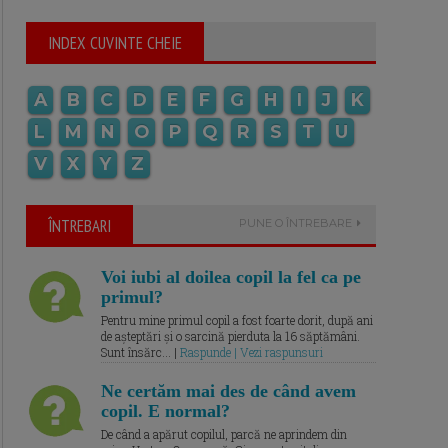
INDEX CUVINTE CHEIE
A
B
C
D
E
F
G
H
I
J
K
L
M
N
O
P
Q
R
S
T
U
V
X
Y
Z
ÎNTREBARI
PUNE O ÎNTREBARE
Voi iubi al doilea copil la fel ca pe
primul?
Pentru mine primul copil a fost foarte dorit, după ani
de așteptări și o sarcină pierduta la 16 săptămâni.
Sunt însărc... |
Raspunde | Vezi raspunsuri
Ne certăm mai des de când avem
copil. E normal?
De când a apărut copilul, parcă ne aprindem din