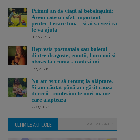
Primul an de viață al bebelușului:
Avem cate un sfat important
pentru fiecare luna - si ai sa vezi ca
te va ajuta
10/7/2026
Depresia postnatala sau baletul
dintre dragoste, emotii, hormoni si
oboseala crunta - confesiuni
9/6/2026
Nu am vrut să renunț la alăptare.
Si am căutat până am găsit cauza
durerii - confesiunile unei mame
care alăptează
27/3/2026
ULTIMILE ARTICOLE
NOUTATI AICI