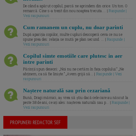
De când a apărut copilul, parcă ne aprindem din orice. Un ton. O
remarcă. Cine s-a trezit din nou noaptea trecuta.... |
Raspunde |
Vezi raspunsuri
Cum ramanem un cuplu, nu doar parinti
După apariția copiilor, multe cupluri descoperă ceva ce nu se
spune prea des: relația se mută pe plan secund. ... |
Raspunde |
Vezi raspunsuri
Copilul simte emotiile care plutesc in aer
intre parinti
Părinții spun deseori: „Noi nu ne certăm în fața copilului.” „Ne
abținem, ca să fie liniște.” „Avem grijă să... |
Raspunde | Vezi
raspunsuri
Naștere naturală sau prin cezariană
Bună, Dragi mămici, aș vrea să știu dacă cele care au născut la
peste 38 de ani, ce ați ales: nașterea naturală sau p... |
Raspunde |
Vezi raspunsuri
PROPUNERI REDACTOR SEF