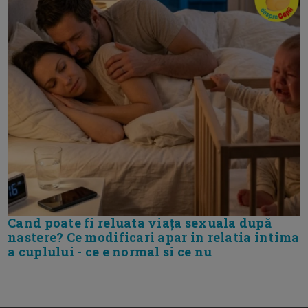
Cand poate fi reluata viața sexuala după
nastere? Ce modificari apar in relatia intima
a cuplului - ce e normal si ce nu