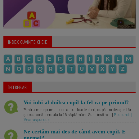
INDEX CUVINTE CHEIE
A
B
C
D
E
F
G
H
I
J
K
L
M
N
O
P
Q
R
S
T
U
V
X
Y
Z
ÎNTREBARI
Voi iubi al doilea copil la fel ca pe primul?
Pentru mine primul copil a fost foarte dorit, după ani de așteptări
și o sarcină pierduta la 16 săptămâni. Sunt însărc... |
Raspunde |
Vezi raspunsuri
Ne certăm mai des de când avem copil. E
normal?