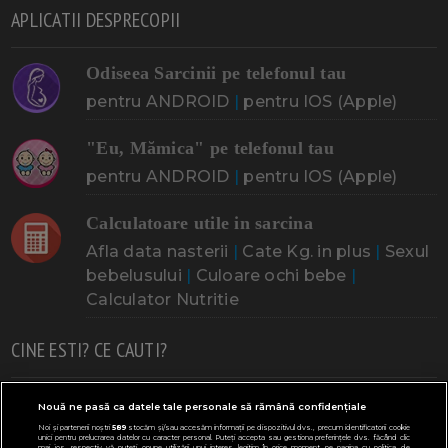
APLICATII DESPRECOPII
Odiseea Sarcinii pe telefonul tau
pentru ANDROID
|
pentru IOS (Apple)
"Eu, Mămica" pe telefonul tau
pentru ANDROID
|
pentru IOS (Apple)
Calculatoare utile in sarcina
Afla data nasterii
|
Cate Kg. in plus
|
Sexul
bebelusului
|
Culoare ochi bebe
|
Calculator Nutritie
CINE ESTI? CE CAUTI?
Doresc un copil
Adoptia
Probleme cu sarcina
Nouă ne pasă ca datele tale personale să rămână confidențiale
Noi și partenerii noștri
589
stocăm și/sau accesăm informații pe dispozitivul dvs., precum identificatorii cookie
Urmeaza sa nasc
Probleme alaptare
Bebe plange
unici pentru prelucrarea datelor cu caracter personal. Puteți accepta sau gestiona preferințele dvs. făcând clic
mai jos, respectiv vă puteți opune utilizării unui interes legitim în orice moment pe pagina cu politica de