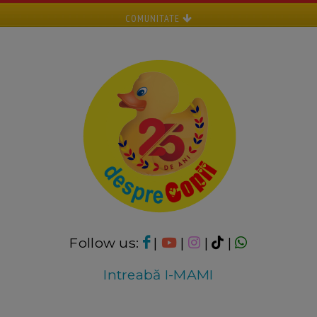
COMUNITATE
Follow us:
|
|
|
|
Intreabă I-MAMI