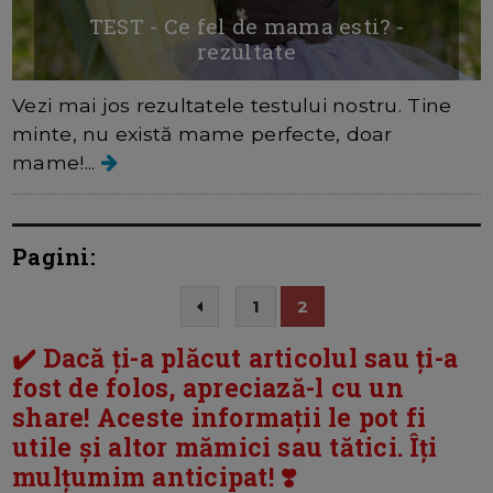
TEST - Ce fel de mama esti? -
rezultate
Vezi mai jos rezultatele testului nostru. Tine
minte, nu există mame perfecte, doar
mame!...
Pagini:
1
2
✔️ Dacă ți-a plăcut articolul sau ți-a
fost de folos, apreciază-l cu un
share! Aceste informații le pot fi
utile și altor mămici sau tătici. Îți
mulțumim anticipat! ❣️