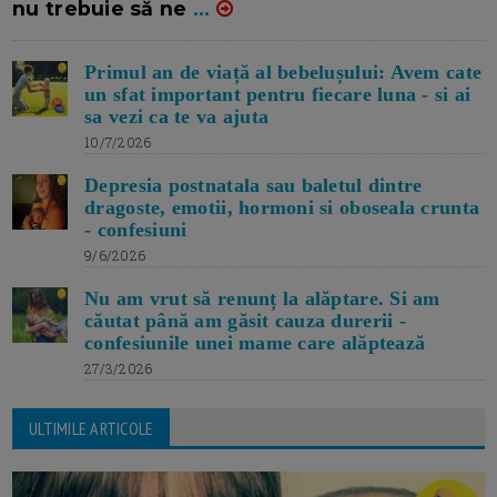
nu trebuie să ne
...
Primul an de viață al bebelușului: Avem cate
un sfat important pentru fiecare luna - si ai
sa vezi ca te va ajuta
10/7/2026
Depresia postnatala sau baletul dintre
dragoste, emotii, hormoni si oboseala crunta
- confesiuni
9/6/2026
Nu am vrut să renunț la alăptare. Si am
căutat până am găsit cauza durerii -
confesiunile unei mame care alăptează
27/3/2026
ULTIMILE ARTICOLE