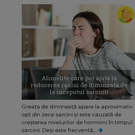
Alimente care pot ajuta la
reducerea raului de dimineata de
la inceputul sarcinii
Greața de dimineață apare la aproximativ
opt din zece sarcini și este cauzată de
creșterea nivelurilor de hormoni în timpul
sarcinii. Deși este frecventă,...