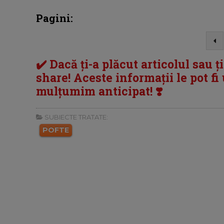
Pagini:
✔️ Dacă ți-a plăcut articolul sau ț
share! Aceste informații le pot fi u
mulțumim anticipat! ❣️
SUBIECTE TRATATE:
POFTE