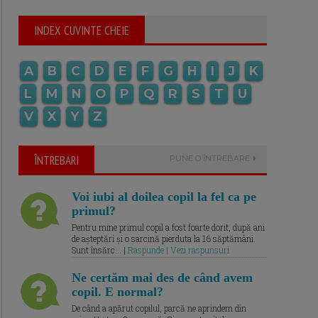
INDEX CUVINTE CHEIE
A
B
C
D
E
F
G
H
I
J
K
L
M
N
O
P
Q
R
S
T
U
V
X
Y
Z
ÎNTREBARI
PUNE O ÎNTREBARE
Voi iubi al doilea copil la fel ca pe
primul?
Pentru mine primul copil a fost foarte dorit, după ani
de așteptări și o sarcină pierduta la 16 săptămâni.
Sunt însărc... |
Raspunde | Vezi raspunsuri
Ne certăm mai des de când avem
copil. E normal?
De când a apărut copilul, parcă ne aprindem din