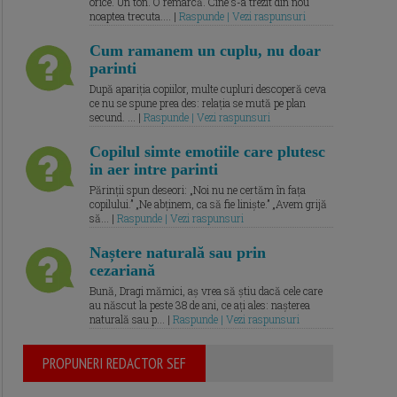
orice. Un ton. O remarcă. Cine s-a trezit din nou
noaptea trecuta.... |
Raspunde | Vezi raspunsuri
Cum ramanem un cuplu, nu doar
parinti
După apariția copiilor, multe cupluri descoperă ceva
ce nu se spune prea des: relația se mută pe plan
secund. ... |
Raspunde | Vezi raspunsuri
Copilul simte emotiile care plutesc
in aer intre parinti
Părinții spun deseori: „Noi nu ne certăm în fața
copilului.” „Ne abținem, ca să fie liniște.” „Avem grijă
să... |
Raspunde | Vezi raspunsuri
Naștere naturală sau prin
cezariană
Bună, Dragi mămici, aș vrea să știu dacă cele care
au născut la peste 38 de ani, ce ați ales: nașterea
naturală sau p... |
Raspunde | Vezi raspunsuri
PROPUNERI REDACTOR SEF