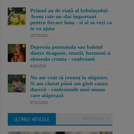
Primul an de viață al bebelușului:
Avem cate un sfat important
pentru fiecare luna - si ai sa vezi ca
te va ajuta
10/7/2026
Depresia postnatala sau baletul
dintre dragoste, emotii, hormoni si
oboseala crunta - confesiuni
9/6/2026
Nu am vrut să renunț la alăptare.
Si am căutat până am găsit cauza
durerii - confesiunile unei mame
care alăptează
27/3/2026
ULTIMILE ARTICOLE
NOUTATI AICI