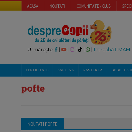
ACASA
NOUTATI
COMUNITATE / CLUB
SPECI
Urmărește:
|
|
|
|
|
Intreabă I-MAMI
FERTILITATE
SARCINA
NASTEREA
BEBELUSU
pofte
NOUTATI POFTE