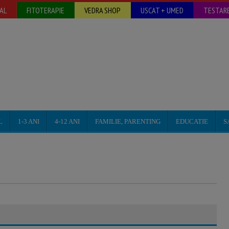
AL
FITOTERAPIE
VEDRA SHOP
USCAT + UMED
TESTARE
L
1-3 ANI
4-12 ANI
FAMILIE, PARENTING
EDUCATIE
S