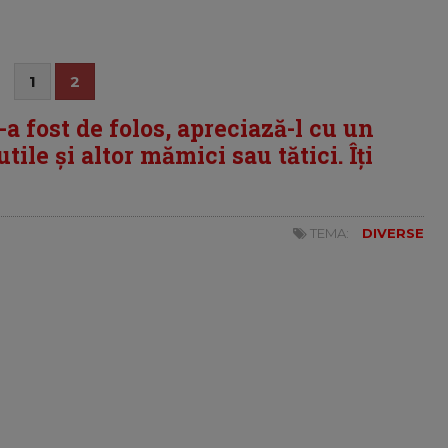
1
2
i-a fost de folos, apreciază-l cu un
tile și altor mămici sau tătici. Îți
TEMA:
DIVERSE