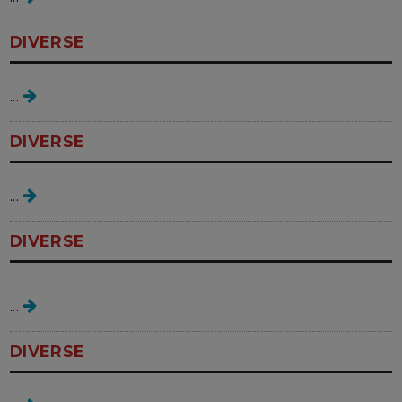
DIVERSE
intrebari despre sarcina
...
DIVERSE
calendar de conceptie
...
DIVERSE
echilibru emotional
...
DIVERSE
ceai de urzica