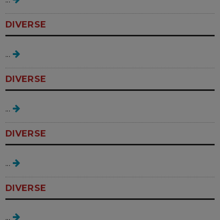
DIVERSE
vaginoza
...
DIVERSE
infectiile intime
...
DIVERSE
feminitate pura
...
DIVERSE
mame de fete
...