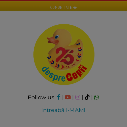
COMUNITATE
Follow us:
|
|
|
|
Intreabă I-MAMI