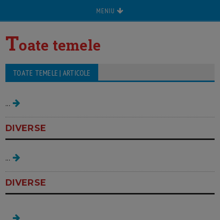
MENIU
T
oate temele
TOATE TEMELE | ARTICOLE
Dr Alexandra Plesea
...
DIVERSE
intrebare
...
DIVERSE
test runa
...