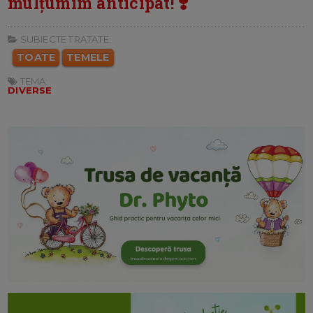
mulțumim anticipat! ❣️
SUBIECTE TRATATE:
TOATE
TEMELE
TEMA:
DIVERSE