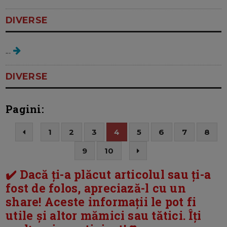
DIVERSE
diet coach
...
DIVERSE
Pagini:
1
2
3
4
5
6
7
8
9
10
✔️ Dacă ți-a plăcut articolul sau ți-a
fost de folos, apreciază-l cu un
share! Aceste informații le pot fi
utile și altor mămici sau tătici. Îți