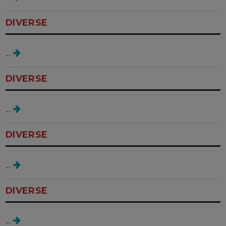
DIVERSE
infectii intime
...
DIVERSE
dinti puternici
...
DIVERSE
oase puternice
...
DIVERSE
ne hranim sanatos
...