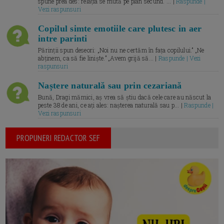
spune prea des: relația se mută pe plan secund. ... |
Raspunde |
Vezi raspunsuri
Copilul simte emotiile care plutesc in aer
intre parinti
Părinții spun deseori: „Noi nu ne certăm în fața copilului.” „Ne
abținem, ca să fie liniște.” „Avem grijă să... |
Raspunde | Vezi
raspunsuri
Naștere naturală sau prin cezariană
Bună, Dragi mămici, aș vrea să știu dacă cele care au născut la
peste 38 de ani, ce ați ales: nașterea naturală sau p... |
Raspunde |
Vezi raspunsuri
PROPUNERI REDACTOR SEF