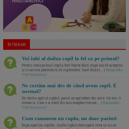
ÎNTREBARI
Voi iubi al doilea copil la fel ca pe primul?
Pentru mine primul copil a fost foarte dorit, după ani de așteptări
și o sarcină pierduta la 16 săptămâni. Sunt însărc... |
Raspunde |
Vezi raspunsuri
Ne certăm mai des de când avem copil. E
normal?
De când a apărut copilul, parcă ne aprindem din orice. Un ton. O
remarcă. Cine s-a trezit din nou noaptea trecuta.... |
Raspunde |
Vezi raspunsuri
Cum ramanem un cuplu, nu doar parinti
După apariția copiilor, multe cupluri descoperă ceva ce nu se