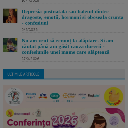
10/7/2026
Depresia postnatala sau baletul dintre
dragoste, emotii, hormoni si oboseala crunta
- confesiuni
9/6/2026
Nu am vrut să renunț la alăptare. Si am
căutat până am găsit cauza durerii -
confesiunile unei mame care alăptează
27/3/2026
ULTIMILE ARTICOLE