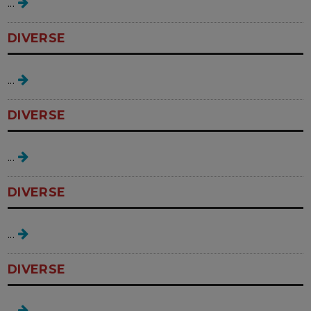
...
DIVERSE
Quercetina
...
DIVERSE
despre pubertate
...
DIVERSE
dureri premenstruale
...
DIVERSE
mastrelle gel antibacterian
...