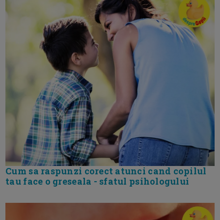
Cum sa raspunzi corect atunci cand copilul
tau face o greseala - sfatul psihologului