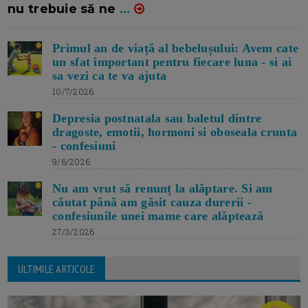
nu trebuie să ne
...
Primul an de viață al bebelușului: Avem cate
un sfat important pentru fiecare luna - si ai
sa vezi ca te va ajuta
10/7/2026
Depresia postnatala sau baletul dintre
dragoste, emotii, hormoni si oboseala crunta
- confesiuni
9/6/2026
Nu am vrut să renunț la alăptare. Si am
căutat până am găsit cauza durerii -
confesiunile unei mame care alăptează
27/3/2026
ULTIMILE ARTICOLE