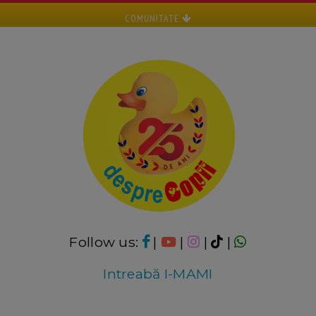
COMUNITATE
Follow us:
|
|
|
|
Intreabă I-MAMI