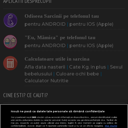
APLICATII DESPRECOPII
Odiseea Sarcinii pe telefonul tau
pentru ANDROID
|
pentru IOS (Apple)
"Eu, Mămica" pe telefonul tau
pentru ANDROID
|
pentru IOS (Apple)
Calculatoare utile in sarcina
Afla data nasterii
|
Cate Kg. in plus
|
Sexul
bebelusului
|
Culoare ochi bebe
|
Calculator Nutritie
CINE ESTI? CE CAUTI?
Doresc un copil
Adoptia
Probleme cu sarcina
Nouă ne pasă ca datele tale personale să rămână confidențiale
Noi și partenerii noștri
589
stocăm și/sau accesăm informații pe dispozitivul dvs., precum identificatorii cookie
Urmeaza sa nasc
Probleme alaptare
Bebe plange
unici pentru prelucrarea datelor cu caracter personal. Puteți accepta sau gestiona preferințele dvs. făcând clic
mai jos, respectiv vă puteți opune utilizării unui interes legitim în orice moment pe pagina cu politica de
confidențialitate. Aceste alegeri vor fi raportate partenerilor noștri și nu vă vor afecta navigarea.
Mai multe