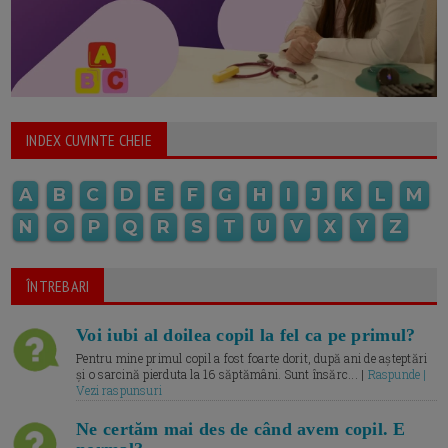
INDEX CUVINTE CHEIE
A
B
C
D
E
F
G
H
I
J
K
L
M
N
O
P
Q
R
S
T
U
V
X
Y
Z
ÎNTREBARI
Voi iubi al doilea copil la fel ca pe primul?
Pentru mine primul copil a fost foarte dorit, după ani de așteptări
și o sarcină pierduta la 16 săptămâni. Sunt însărc... |
Raspunde |
Vezi raspunsuri
Ne certăm mai des de când avem copil. E