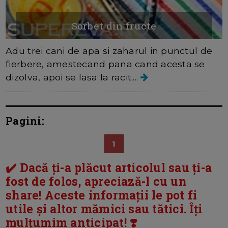
Sorbet din fructe
Adu trei cani de apa si zaharul in punctul de
fierbere, amestecand pana cand acesta se
dizolva, apoi se lasa la racit....
Pagini:
1
✔️ Dacă ți-a plăcut articolul sau ți-a
fost de folos, apreciază-l cu un
share! Aceste informații le pot fi
utile și altor mămici sau tătici. Îți
mulțumim anticipat! ❣️