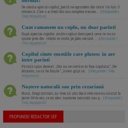
normal?
De când a apărut copilul, parcă ne aprindem din orice. Un ton. O
remarcă. Cine s-a trezit din nou noaptea trecuta.... |
Raspunde |
Vezi raspunsuri
Cum ramanem un cuplu, nu doar parinti
După apariția copiilor, multe cupluri descoperă ceva ce nu se
spune prea des: relația se mută pe plan secund. ... |
Raspunde |
Vezi raspunsuri
Copilul simte emotiile care plutesc in aer
intre parinti
Părinții spun deseori: „Noi nu ne certăm în fața copilului.” „Ne
abținem, ca să fie liniște.” „Avem grijă să... |
Raspunde | Vezi
raspunsuri
Naștere naturală sau prin cezariană
Bună, Dragi mămici, aș vrea să știu dacă cele care au născut la
peste 38 de ani, ce ați ales: nașterea naturală sau p... |
Raspunde |
Vezi raspunsuri
PROPUNERI REDACTOR SEF