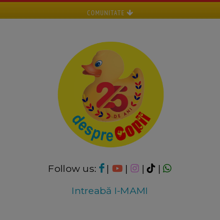
COMUNITATE
Follow us:
|
|
|
|
Intreabă I-MAMI