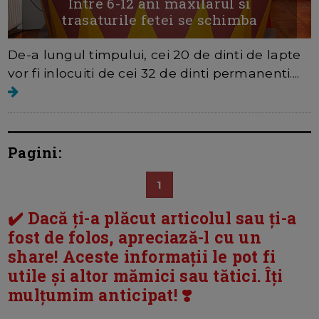
Intre 6-12 ani maxilarul si
trasaturile fetei se schimba
De-a lungul timpului, cei 20 de dinti de lapte
vor fi inlocuiti de cei 32 de dinti permanenti....
Pagini:
1
✔️ Dacă ți-a plăcut articolul sau ți-a
fost de folos, apreciază-l cu un
share! Aceste informații le pot fi
utile și altor mămici sau tătici. Îți
mulțumim anticipat! ❣️