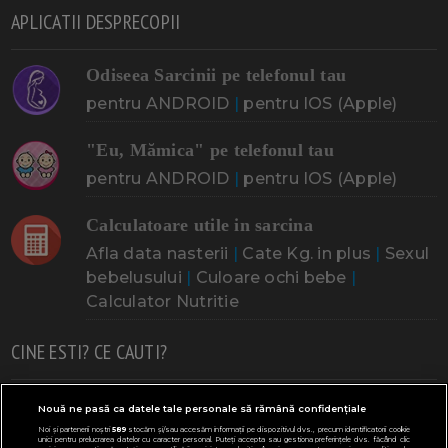
APLICATII DESPRECOPII
Odiseea Sarcinii pe telefonul tau
pentru ANDROID
|
pentru IOS (Apple)
"Eu, Mămica" pe telefonul tau
pentru ANDROID
|
pentru IOS (Apple)
Calculatoare utile in sarcina
Afla data nasterii
|
Cate Kg. in plus
|
Sexul
bebelusului
|
Culoare ochi bebe
|
Calculator Nutritie
CINE ESTI? CE CAUTI?
Doresc un copil
Adoptia
Probleme cu sarcina
Nouă ne pasă ca datele tale personale să rămână confidențiale
Noi și partenerii noștri
589
stocăm și/sau accesăm informații pe dispozitivul dvs., precum identificatorii cookie
Urmeaza sa nasc
Probleme alaptare
Bebe plange
unici pentru prelucrarea datelor cu caracter personal. Puteți accepta sau gestiona preferințele dvs. făcând clic