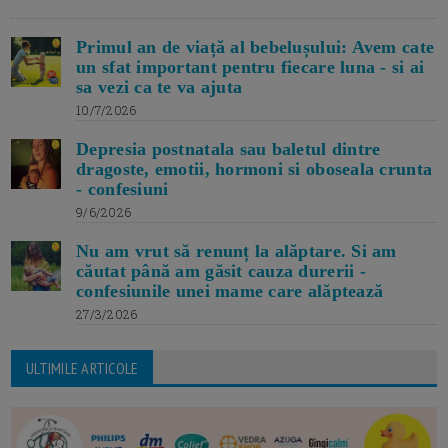
Primul an de viață al bebelușului: Avem cate
un sfat important pentru fiecare luna - si ai
sa vezi ca te va ajuta
10/7/2026
Depresia postnatala sau baletul dintre
dragoste, emotii, hormoni si oboseala crunta
- confesiuni
9/6/2026
Nu am vrut să renunț la alăptare. Si am
căutat până am găsit cauza durerii -
confesiunile unei mame care alăptează
27/3/2026
ULTIMILE ARTICOLE