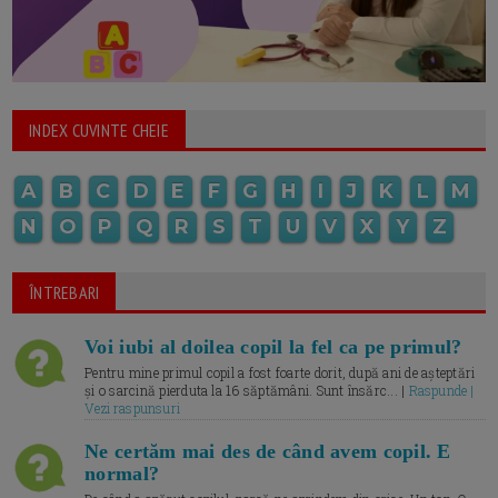
INDEX CUVINTE CHEIE
A
B
C
D
E
F
G
H
I
J
K
L
M
N
O
P
Q
R
S
T
U
V
X
Y
Z
ÎNTREBARI
Voi iubi al doilea copil la fel ca pe primul?
Pentru mine primul copil a fost foarte dorit, după ani de așteptări
și o sarcină pierduta la 16 săptămâni. Sunt însărc... |
Raspunde |
Vezi raspunsuri
Ne certăm mai des de când avem copil. E
normal?