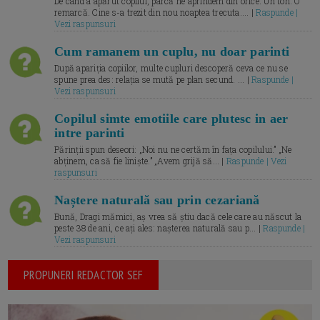
De când a apărut copilul, parcă ne aprindem din orice. Un ton. O
remarcă. Cine s-a trezit din nou noaptea trecuta.... |
Raspunde |
Vezi raspunsuri
Cum ramanem un cuplu, nu doar parinti
După apariția copiilor, multe cupluri descoperă ceva ce nu se
spune prea des: relația se mută pe plan secund. ... |
Raspunde |
Vezi raspunsuri
Copilul simte emotiile care plutesc in aer
intre parinti
Părinții spun deseori: „Noi nu ne certăm în fața copilului.” „Ne
abținem, ca să fie liniște.” „Avem grijă să... |
Raspunde | Vezi
raspunsuri
Naștere naturală sau prin cezariană
Bună, Dragi mămici, aș vrea să știu dacă cele care au născut la
peste 38 de ani, ce ați ales: nașterea naturală sau p... |
Raspunde |
Vezi raspunsuri
PROPUNERI REDACTOR SEF