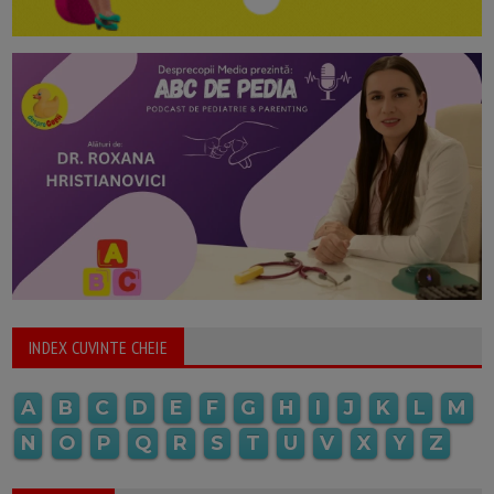
INDEX CUVINTE CHEIE
A
B
C
D
E
F
G
H
I
J
K
L
M
N
O
P
Q
R
S
T
U
V
X
Y
Z