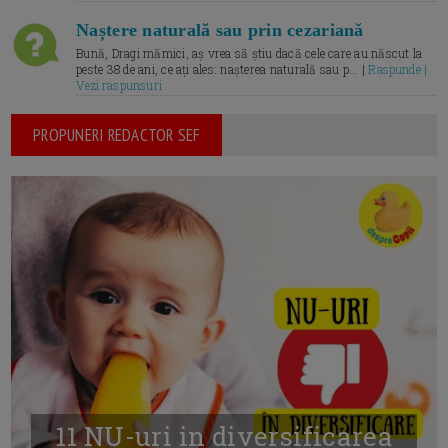
Naștere naturală sau prin cezariană
Bună, Dragi mămici, aș vrea să știu dacă cele care au născut la
peste 38 de ani, ce ați ales: nașterea naturală sau p... |
Raspunde |
Vezi raspunsuri
PROPUNERI REDACTOR SEF
11 NU-uri in diversificarea