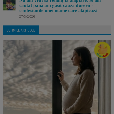
Nu am vrut să renunț la alăptare. Si am
căutat până am găsit cauza durerii -
confesiunile unei mame care alăptează
27/3/2026
ULTIMILE ARTICOLE