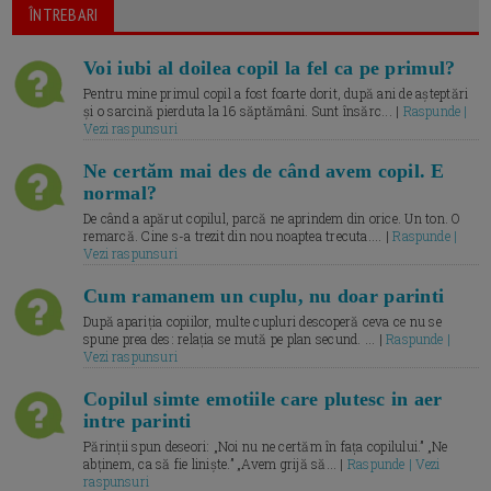
ÎNTREBARI
Voi iubi al doilea copil la fel ca pe primul?
Pentru mine primul copil a fost foarte dorit, după ani de așteptări
și o sarcină pierduta la 16 săptămâni. Sunt însărc... |
Raspunde |
Vezi raspunsuri
Ne certăm mai des de când avem copil. E
normal?
De când a apărut copilul, parcă ne aprindem din orice. Un ton. O
remarcă. Cine s-a trezit din nou noaptea trecuta.... |
Raspunde |
Vezi raspunsuri
Cum ramanem un cuplu, nu doar parinti
După apariția copiilor, multe cupluri descoperă ceva ce nu se
spune prea des: relația se mută pe plan secund. ... |
Raspunde |
Vezi raspunsuri
Copilul simte emotiile care plutesc in aer
intre parinti
Părinții spun deseori: „Noi nu ne certăm în fața copilului.” „Ne
abținem, ca să fie liniște.” „Avem grijă să... |
Raspunde | Vezi
raspunsuri