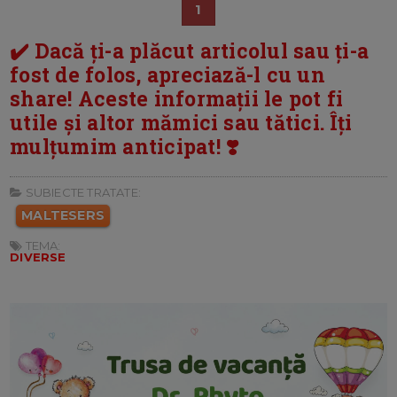
1
✔️ Dacă ți-a plăcut articolul sau ți-a
fost de folos, apreciază-l cu un
share! Aceste informații le pot fi
utile și altor mămici sau tătici. Îți
mulțumim anticipat! ❣️
SUBIECTE TRATATE:
MALTESERS
TEMA:
DIVERSE