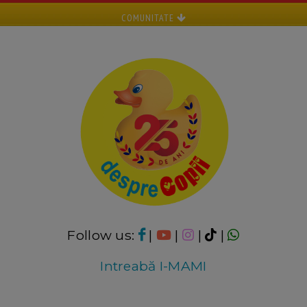
COMUNITATE
Follow us:
|
|
|
|
Intreabă I-MAMI