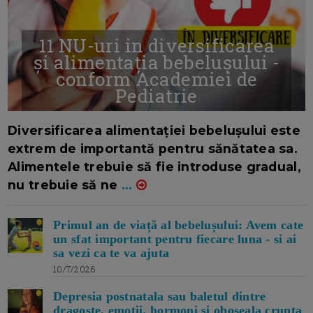
11 NU-uri in diversificarea
și alimentația bebelușului -
conform Academiei de
Pediatrie
16/7/2026
AUTOR: EDITOR DC.
Diversificarea alimentației bebelușului este
extrem de importantă pentru sănătatea sa.
Alimentele trebuie să fie introduse gradual,
nu trebuie să ne
...
Primul an de viață al bebelușului: Avem cate
un sfat important pentru fiecare luna - si ai
sa vezi ca te va ajuta
10/7/2026
Depresia postnatala sau baletul dintre
dragoste, emotii, hormoni si oboseala crunta