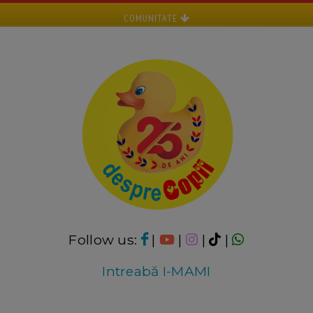
COMUNITATE
Follow us:
|
|
|
|
Intreabă I-MAMI