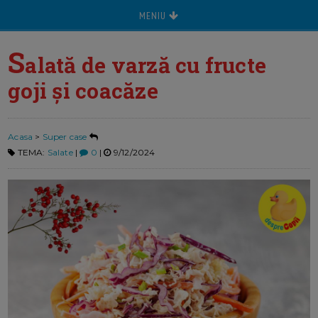
MENIU
S
alată de varză cu fructe
goji și coacăze
Acasa
>
Super case
TEMA:
Salate
|
0
|
9/12/2024