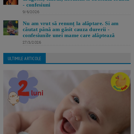
- confesiuni
9/6/2026
Nu am vrut să renunț la alăptare. Si am
căutat până am găsit cauza durerii -
confesiunile unei mame care alăptează
27/3/2026
ULTIMILE ARTICOLE