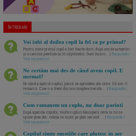
ÎNTREBARI
Voi iubi al doilea copil la fel ca pe primul?
Pentru mine primul copil a fost foarte dorit, după ani de așteptări
și o sarcină pierduta la 16 săptămâni. Sunt însărc... |
Raspunde |
Vezi raspunsuri
Ne certăm mai des de când avem copil. E
normal?
De când a apărut copilul, parcă ne aprindem din orice. Un ton. O
remarcă. Cine s-a trezit din nou noaptea trecuta.... |
Raspunde |
Vezi raspunsuri
Cum ramanem un cuplu, nu doar parinti
După apariția copiilor, multe cupluri descoperă ceva ce nu se
spune prea des: relația se mută pe plan secund. ... |
Raspunde |
Vezi raspunsuri
Copilul simte emotiile care plutesc in aer