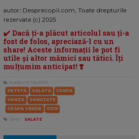
autor: Desprecopii.com, Toate drepturile
rezervate (c) 2025
✔️ Dacă ți-a plăcut articolul sau ți-a
fost de folos, apreciază-l cu un
share! Aceste informații le pot fi
utile și altor mămici sau tătici. Îți
mulțumim anticipat! ❣️
SUBIECTE TRATATE:
RETETA
SALATA
CEAPA
VARZA
SANATATE
CEAPA VERDE
GOJI
TEMA:
SALATE