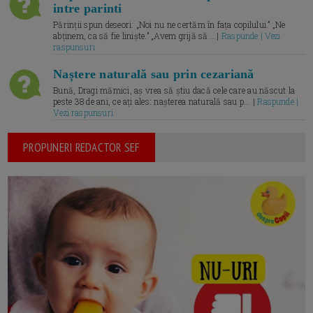
intre parinti
Părinții spun deseori: „Noi nu ne certăm în fața copilului.” „Ne
abținem, ca să fie liniște.” „Avem grijă să... |
Raspunde | Vezi
raspunsuri
Naștere naturală sau prin cezariană
Bună, Dragi mămici, aș vrea să știu dacă cele care au născut la
peste 38 de ani, ce ați ales: nașterea naturală sau p... |
Raspunde |
Vezi raspunsuri
PROPUNERI REDACTOR SEF