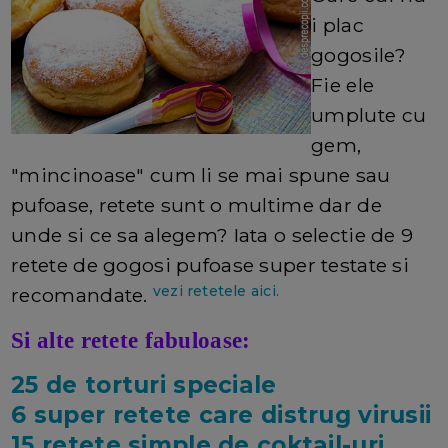
i plac
gogosile?
Fie ele
umplute cu
gem,
"mincinoase" cum li se mai spune sau
pufoase, retete sunt o multime dar de
unde si ce sa alegem? Iata o selectie de 9
retete de gogosi pufoase super testate si
vezi retetele aici.
recomandate.
Si alte retete fabuloase:
25 de torturi speciale
6 super retete care distrug virusii
15 retete simple de coktail-uri