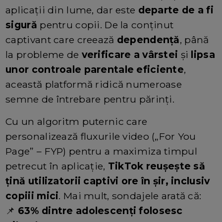
aplicații din lume, dar este
departe de a fi
sigură
pentru copii. De la conținut
captivant care creează
dependență
, până
la probleme de
verificare a vârstei
și
lipsa
unor controale parentale eficiente
,
această platformă ridică numeroase
semne de întrebare pentru părinți.
Cu un algoritm puternic care
personalizează fluxurile video („For You
Page” – FYP) pentru a maximiza timpul
petrecut în aplicație,
TikTok reușește să
țină utilizatorii captivi ore în șir, inclusiv
copiii mici
. Mai mult, sondajele arată că:
📌
63% dintre adolescenți folosesc