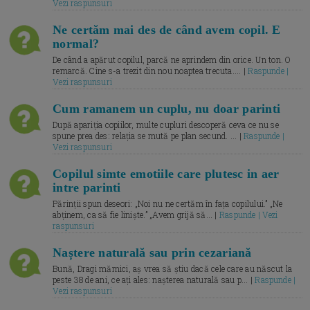
Vezi raspunsuri
Ne certăm mai des de când avem copil. E
normal?
De când a apărut copilul, parcă ne aprindem din orice. Un ton. O
remarcă. Cine s-a trezit din nou noaptea trecuta.... |
Raspunde |
Vezi raspunsuri
Cum ramanem un cuplu, nu doar parinti
După apariția copiilor, multe cupluri descoperă ceva ce nu se
spune prea des: relația se mută pe plan secund. ... |
Raspunde |
Vezi raspunsuri
Copilul simte emotiile care plutesc in aer
intre parinti
Părinții spun deseori: „Noi nu ne certăm în fața copilului.” „Ne
abținem, ca să fie liniște.” „Avem grijă să... |
Raspunde | Vezi
raspunsuri
Naștere naturală sau prin cezariană
Bună, Dragi mămici, aș vrea să știu dacă cele care au născut la
peste 38 de ani, ce ați ales: nașterea naturală sau p... |
Raspunde |
Vezi raspunsuri