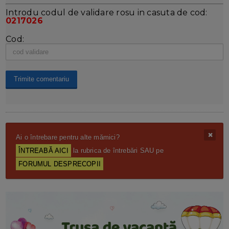
Introdu codul de validare rosu in casuta de cod:
0217026
Cod:
Ai o întrebare pentru alte mămici?
ÎNTREABĂ AICI
la rubrica de întrebări SAU pe
FORUMUL DESPRECOPII