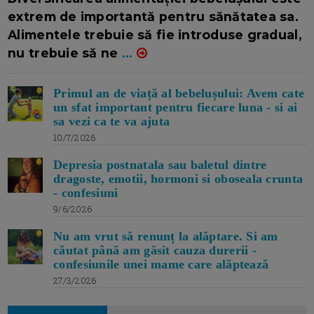
extrem de importantă pentru sănătatea sa.
Alimentele trebuie să fie introduse gradual,
nu trebuie să ne
...
Primul an de viață al bebelușului: Avem cate
un sfat important pentru fiecare luna - si ai
sa vezi ca te va ajuta
10/7/2026
Depresia postnatala sau baletul dintre
dragoste, emotii, hormoni si oboseala crunta
- confesiuni
9/6/2026
Nu am vrut să renunț la alăptare. Si am
căutat până am găsit cauza durerii -
confesiunile unei mame care alăptează
27/3/2026