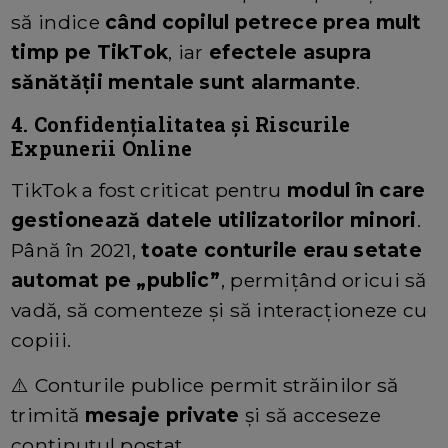
să indice
când copilul petrece prea mult
timp pe TikTok
, iar
efectele asupra
sănătății mentale sunt alarmante
.
4. Confidențialitatea și Riscurile
Expunerii Online
TikTok a fost criticat pentru
modul în care
gestionează datele utilizatorilor minori
.
Până în 2021,
toate conturile erau setate
automat pe „public”
, permițând oricui să
vadă, să comenteze și să interacționeze cu
copiii.
⚠️ Conturile publice permit străinilor să
trimită
mesaje private
și să acceseze
conținutul postat