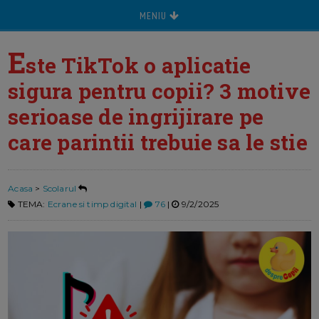
MENIU
E
ste TikTok o aplicatie
sigura pentru copii? 3 motive
serioase de ingrijirare pe
care parintii trebuie sa le stie
Acasa
>
Scolarul
TEMA:
Ecrane si timp digital
|
76
|
9/2/2025