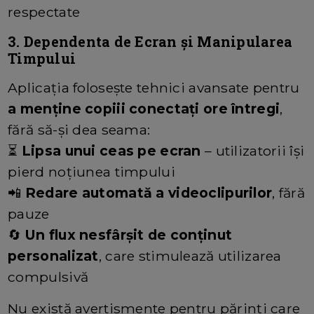
respectate
3. Dependenta de Ecran și Manipularea
Timpului
Aplicația folosește tehnici avansate pentru
a menține copiii conectați ore întregi
,
fără să-și dea seama:
⏳
Lipsa unui ceas pe ecran
– utilizatorii își
pierd noțiunea timpului
📲
Redare automată a videoclipurilor
, fără
pauze
🔄
Un flux nesfârșit de conținut
personalizat
, care stimulează utilizarea
compulsivă
Nu există avertismente pentru părinți care