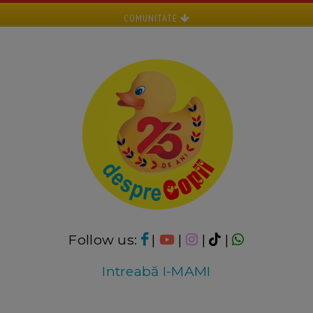
COMUNITATE
Follow us:
|
|
|
|
Intreabă I-MAMI