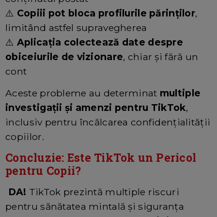
⚠️
Copiii pot bloca profilurile părinților
,
limitând astfel supravegherea
⚠️
Aplicația colectează date despre
obiceiurile de vizionare
, chiar și fără un
cont
Aceste probleme au determinat
multiple
investigații și amenzi pentru TikTok
,
inclusiv pentru încălcarea confidențialității
copiilor.
Concluzie: Este TikTok un Pericol
pentru Copii?
DA!
TikTok prezintă multiple riscuri
pentru sănătatea mintală și siguranța