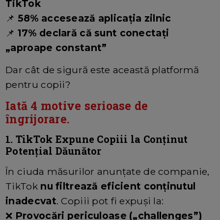
TikTok
📌
58% accesează aplicația zilnic
📌
17% declară că sunt conectați
„aproape constant”
Dar cât de sigură este această platformă
pentru copii?
Iată 4 motive serioase de
îngrijorare.
1. TikTok Expune Copiii la Conținut
Potențial Dăunător
În ciuda măsurilor anunțate de companie,
TikTok
nu filtrează eficient conținutul
inadecvat
. Copiii pot fi expuși la:
❌
Provocări periculoase („challenges”)