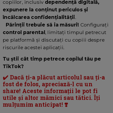
copiilor, inclusiv
dependență digitală,
expunere la conținut periculos și
încălcarea confidențialității
.
Părinții trebuie să ia măsuri!
Configurați
control parental
, limitați timpul petrecut
pe platformă și discutați cu copiii despre
riscurile acestei aplicații.
Tu știi cât timp petrece copilul tău pe
TikTok?
✔️ Dacă ți-a plăcut articolul sau ți-a
fost de folos, apreciază-l cu un
share! Aceste informații le pot fi
utile și altor mămici sau tătici. Îți
mulțumim anticipat! ❣️