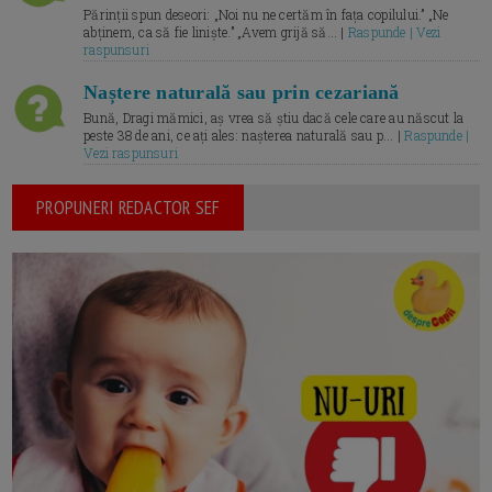
Părinții spun deseori: „Noi nu ne certăm în fața copilului.” „Ne
abținem, ca să fie liniște.” „Avem grijă să... |
Raspunde | Vezi
raspunsuri
Naștere naturală sau prin cezariană
Bună, Dragi mămici, aș vrea să știu dacă cele care au născut la
peste 38 de ani, ce ați ales: nașterea naturală sau p... |
Raspunde |
Vezi raspunsuri
PROPUNERI REDACTOR SEF