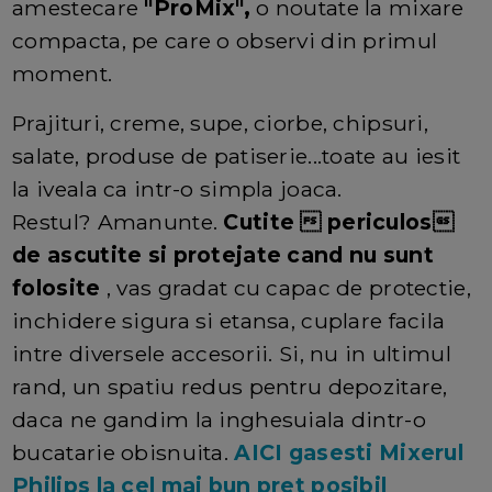
amestecare
"ProMix",
o noutate la mixare
compacta, pe care o observi din primul
moment.
Prajituri, creme, supe, ciorbe, chipsuri,
salate, produse de patiserie...toate au iesit
la iveala ca intr-o simpla joaca.
Restul? Amanunte.
Cutite  periculos
de ascutite si protejate cand nu sunt
folosite
, vas gradat cu capac de protectie,
inchidere sigura si etansa, cuplare facila
intre diversele accesorii. Si, nu in ultimul
rand, un spatiu redus pentru depozitare,
daca ne gandim la inghesuiala dintr-o
bucatarie obisnuita.
AICI gasesti Mixerul
Philips la cel mai bun pret posibil