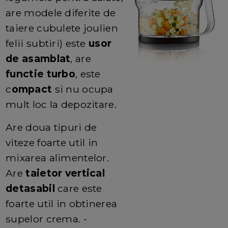
are modele diferite de
taiere cubulete joulien
felii subtiri) este
usor
de asamblat
, are
functie turbo
, este
c
ompact
si nu ocupa
mult loc la depozitare.
Are doua tipuri de
viteze foarte util in
mixarea alimentelor.
Are
taietor vertical
detasabil
care este
foarte util in obtinerea
supelor crema. -