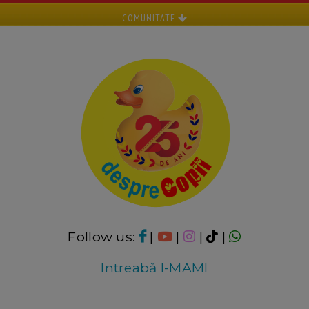
COMUNITATE
Follow us:
|
|
|
|
Intreabă I-MAMI