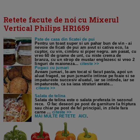
Retete facute de noi cu Mixerul
Vertical Philips HR1659
Pate de casa din ficatei de pui
Pentru un toast super si un pahar bun de vin - ai
nevoie de ficati de pui am avut si cativa eco, la
cuptor, cu vin, cimbru si piper negru. am pasat, cu
vreo 60 de grame de unt, cu niste crema de
branza, cu un strop de mustar englezesc si vreo 2
linguri de maioneza...
citeste >>
Pogaci cu jumari
Aveam jumari, le-am tocat si facut pasta, apoi un
aluat fraged, se pun jumarile intinse pe foaie si se
impatureste succesiv aluatul, iar se intinde, iar se
impatureste, ca sa iasa straturi aerate...
citeste >>
Salata de telina
Salata de telina este o salata preferata in sezonul
rece. O fac deseori pe post de garniture la friptura
sau chiar pe post de fel principal, in zilele fara
carne ...
citeste >>
MAI MULTE RETETE AICI
.