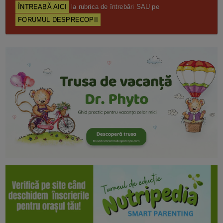
ÎNTREABĂ AICI
la rubrica de întrebări SAU pe
FORUMUL DESPRECOPII