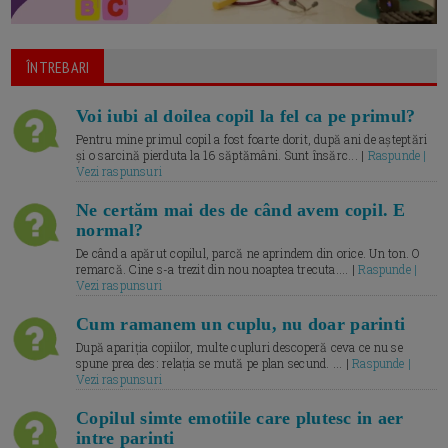
ÎNTREBARI
Voi iubi al doilea copil la fel ca pe primul?
Pentru mine primul copil a fost foarte dorit, după ani de așteptări
și o sarcină pierduta la 16 săptămâni. Sunt însărc... |
Raspunde |
Vezi raspunsuri
Ne certăm mai des de când avem copil. E
normal?
De când a apărut copilul, parcă ne aprindem din orice. Un ton. O
remarcă. Cine s-a trezit din nou noaptea trecuta.... |
Raspunde |
Vezi raspunsuri
Cum ramanem un cuplu, nu doar parinti
După apariția copiilor, multe cupluri descoperă ceva ce nu se
spune prea des: relația se mută pe plan secund. ... |
Raspunde |
Vezi raspunsuri
Copilul simte emotiile care plutesc in aer
intre parinti