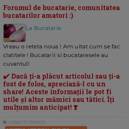
Forumul de bucatarie, comunitatea
bucatarilor amatori :)
La Bucatarie
Vreau o reteta noua ! Am uitat cum se fac
clatitele ! Bucatarii si bucataresele au
cuvantul!
✔️ Dacă ți-a plăcut articolul sau ți-a
fost de folos, apreciază-l cu un
share! Aceste informații le pot fi
utile și altor mămici sau tătici. Îți
mulțumim anticipat! ❣️
SUBIECTE TRATATE: