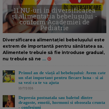
11 NU-uri in diversificarea
și alimentația bebelușului -
conform Academiei de
Pediatrie
16/7/2026
AUTOR: EDITOR DC.
Diversificarea alimentației bebelușului este
extrem de importantă pentru sănătatea sa.
Alimentele trebuie să fie introduse gradual,
nu trebuie să ne
...
Primul an de viață al bebelușului: Avem cate
un sfat important pentru fiecare luna - si ai
sa vezi ca te va ajuta
10/7/2026
Depresia postnatala sau baletul dintre
dragoste, emotii, hormoni si oboseala crunta
- confesiuni