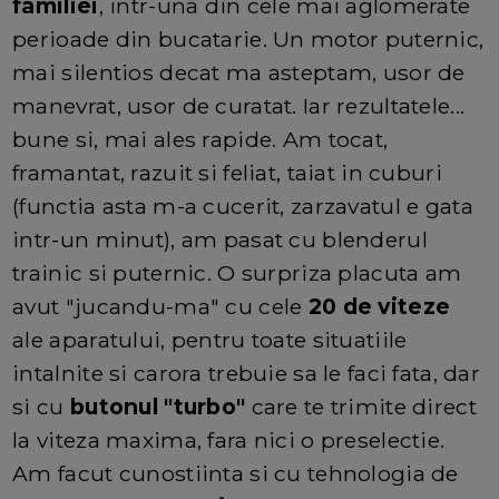
familiei
, intr-una din cele mai aglomerate
perioade din bucatarie. Un motor puternic,
mai silentios decat ma asteptam, usor de
manevrat, usor de curatat. Iar rezultatele...
bune si, mai ales rapide. Am tocat,
framantat, razuit si feliat, taiat in cuburi
(functia asta m-a cucerit, zarzavatul e gata
intr-un minut), am pasat cu blenderul
trainic si puternic. O surpriza placuta am
avut "jucandu-ma" cu cele
20 de viteze
ale aparatului, pentru toate situatiile
intalnite si carora trebuie sa le faci fata, dar
si cu
butonul "turbo"
care te trimite direct
la viteza maxima, fara nici o preselectie.
Am facut cunostiinta si cu tehnologia de