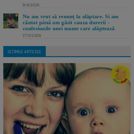
9/6/2026
Nu am vrut să renunț la alăptare. Si am
căutat până am găsit cauza durerii -
confesiunile unei mame care alăptează
27/3/2026
ULTIMILE ARTICOLE