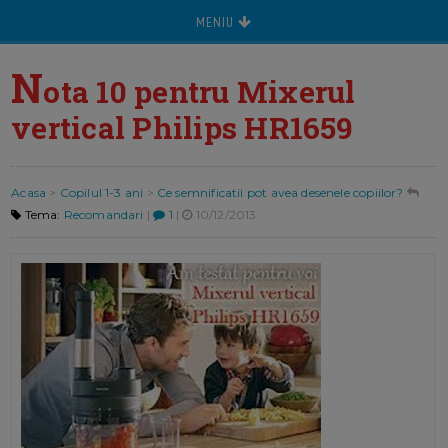
MENIU
N
ota 10 pentru Mixerul
vertical Philips HR1659
Acasa
>
Copilul 1-3 ani
>
Ce semnificatii pot avea desenele copiilor?
Tema:
Recomandari
|
1
|
10/12/2013