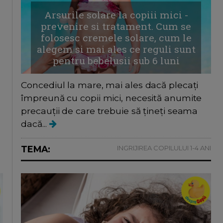
Arsurile solare la copiii mici -
prevenire si tratament. Cum se
folosesc cremele solare, cum le
alegem si mai ales ce reguli sunt
pentru bebelusii sub 6 luni
Concediul la mare, mai ales dacă plecați
împreună cu copii mici, necesită anumite
precauții de care trebuie să țineți seama
dacă...
TEMA:
INGRIJIREA COPILULUI 1-4 ANI