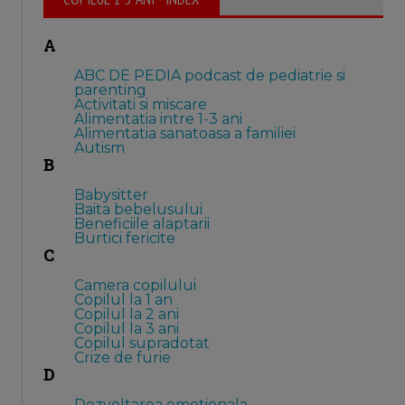
A
ABC DE PEDIA podcast de pediatrie si
parenting
Activitati si miscare
Alimentatia intre 1-3 ani
Alimentatia sanatoasa a familiei
Autism
B
Babysitter
Baita bebelusului
Beneficiile alaptarii
Burtici fericite
C
Camera copilului
Copilul la 1 an
Copilul la 2 ani
Copilul la 3 ani
Copilul supradotat
Crize de furie
D
Dezvoltarea emotionala