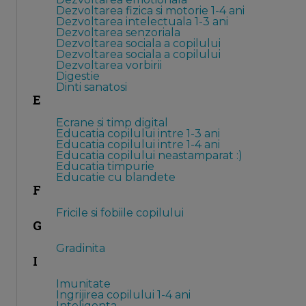
Dezvoltarea fizica si motorie 1-4 ani
Dezvoltarea intelectuala 1-3 ani
Dezvoltarea senzoriala
Dezvoltarea sociala a copilului
Dezvoltarea sociala a copilului
Dezvoltarea vorbirii
Digestie
Dinti sanatosi
E
Ecrane si timp digital
Educatia copilului intre 1-3 ani
Educatia copilului intre 1-4 ani
Educatia copilului neastamparat :)
Educatia timpurie
Educatie cu blandete
F
Fricile si fobiile copilului
G
Gradinita
I
Imunitate
Ingrijirea copilului 1-4 ani
Inteligenta