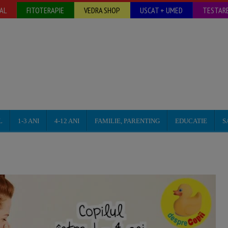
AL
FITOTERAPIE
VEDRA SHOP
USCAT + UMED
TESTARE
L
1-3 ANI
4-12 ANI
FAMILIE, PARENTING
EDUCATIE
S