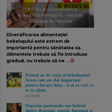
11 NU-uri in diversificarea și
alimentația bebelușului - conform
Academiei de Pediatrie
16/7/2026
AUTOR: EDITOR DC.
Diversificarea alimentației
bebelușului este extrem de
importantă pentru sănătatea sa.
Alimentele trebuie să fie introduse
gradual, nu trebuie să ne
...
Primul an de viață al bebelușului:
Avem cate un sfat important
pentru fiecare luna - si ai sa vezi ca
te va ajuta
10/7/2026
Depresia postnatala sau baletul
dintre dragoste, emotii, hormoni si