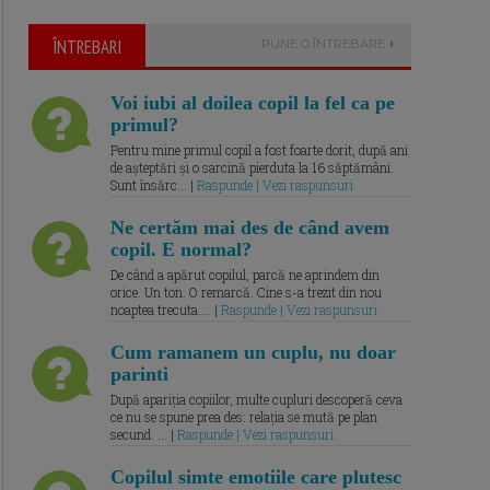
ÎNTREBARI
PUNE O ÎNTREBARE
Voi iubi al doilea copil la fel ca pe
primul?
Pentru mine primul copil a fost foarte dorit, după ani
de așteptări și o sarcină pierduta la 16 săptămâni.
Sunt însărc... |
Raspunde | Vezi raspunsuri
Ne certăm mai des de când avem
copil. E normal?
De când a apărut copilul, parcă ne aprindem din
orice. Un ton. O remarcă. Cine s-a trezit din nou
noaptea trecuta.... |
Raspunde | Vezi raspunsuri
Cum ramanem un cuplu, nu doar
parinti
După apariția copiilor, multe cupluri descoperă ceva
ce nu se spune prea des: relația se mută pe plan
secund. ... |
Raspunde | Vezi raspunsuri
Copilul simte emotiile care plutesc