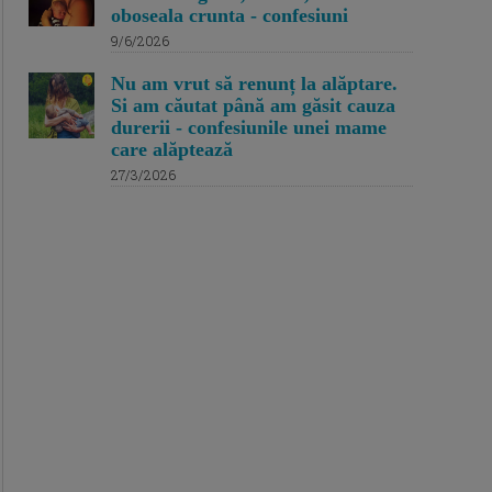
oboseala crunta - confesiuni
9/6/2026
Nu am vrut să renunț la alăptare.
Si am căutat până am găsit cauza
durerii - confesiunile unei mame
care alăptează
27/3/2026