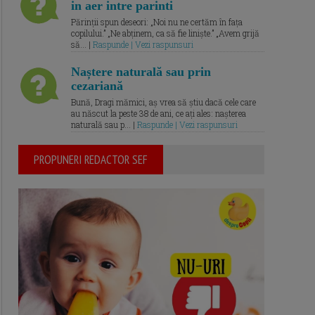
in aer intre parinti
Părinții spun deseori: „Noi nu ne certăm în fața
copilului.” „Ne abținem, ca să fie liniște.” „Avem grijă
să... |
Raspunde | Vezi raspunsuri
Naștere naturală sau prin
cezariană
Bună, Dragi mămici, aș vrea să știu dacă cele care
au născut la peste 38 de ani, ce ați ales: nașterea
naturală sau p... |
Raspunde | Vezi raspunsuri
PROPUNERI REDACTOR SEF