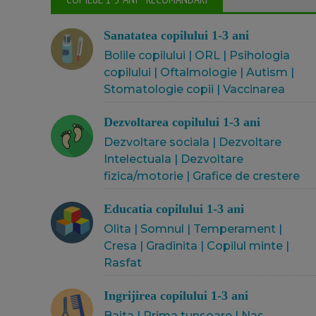
Sanatatea copilului 1-3 ani
Bolile copilului
|
ORL
|
Psihologia
copilului
|
Oftalmologie
|
Autism
|
Stomatologie copii
|
Vaccinarea
Dezvoltarea copilului 1-3 ani
Dezvoltare sociala
|
Dezvoltare
Intelectuala
|
Dezvoltare
fizica/motorie
|
Grafice de crestere
Educatia copilului 1-3 ani
Olita
|
Somnul
|
Temperament
|
Cresa
|
Gradinita
|
Copilul minte
|
Rasfat
Ingrijirea copilului 1-3 ani
Baita
|
Prima tunsoare
|
Nas