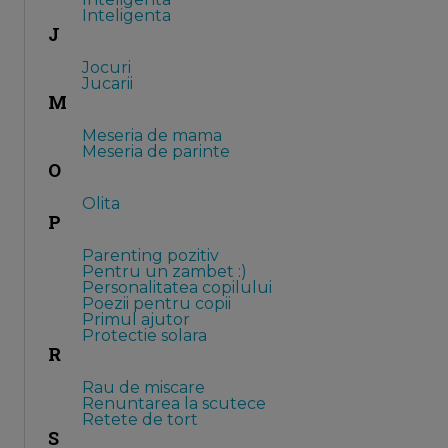
Inteligenta
J
Jocuri
Jucarii
M
Meseria de mama
Meseria de parinte
O
Olita
P
Parenting pozitiv
Pentru un zambet :)
Personalitatea copilului
Poezii pentru copii
Primul ajutor
Protectie solara
R
Rau de miscare
Renuntarea la scutece
Retete de tort
S