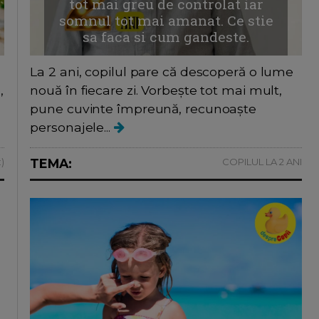
tot mai greu de controlat iar
somnul tot mai amanat. Ce stie
sa faca si cum gandeste.
La 2 ani, copilul pare că descoperă o lume
,
nouă în fiecare zi. Vorbește tot mai mult,
pune cuvinte împreună, recunoaște
personajele...
)
TEMA:
COPILUL LA 2 ANI