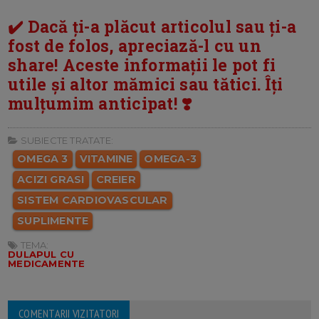
✔️ Dacă ți-a plăcut articolul sau ți-a
fost de folos, apreciază-l cu un
share! Aceste informații le pot fi
utile și altor mămici sau tătici. Îți
mulțumim anticipat! ❣️
SUBIECTE TRATATE:
OMEGA 3
VITAMINE
OMEGA-3
ACIZI GRASI
CREIER
SISTEM CARDIOVASCULAR
SUPLIMENTE
TEMA:
DULAPUL CU
MEDICAMENTE
COMENTARII VIZITATORI