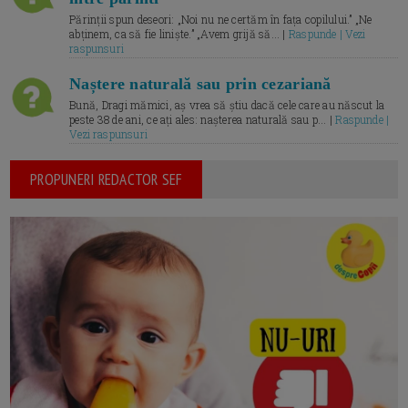
Părinții spun deseori: „Noi nu ne certăm în fața copilului.” „Ne
abținem, ca să fie liniște.” „Avem grijă să... |
Raspunde | Vezi
raspunsuri
Naștere naturală sau prin cezariană
Bună, Dragi mămici, aș vrea să știu dacă cele care au născut la
peste 38 de ani, ce ați ales: nașterea naturală sau p... |
Raspunde |
Vezi raspunsuri
PROPUNERI REDACTOR SEF