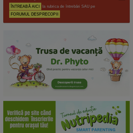
ÎNTREABĂ AICI
la rubrica de întrebări SAU pe
FORUMUL DESPRECOPII