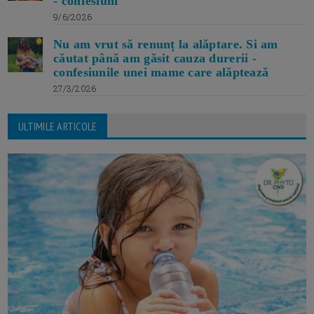
- confesiuni
9/6/2026
Nu am vrut să renunț la alăptare. Si am
căutat până am găsit cauza durerii -
confesiunile unei mame care alăptează
27/3/2026
ULTIMILE ARTICOLE