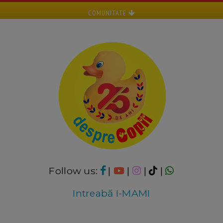
COMUNITATE
Follow us:
|
|
|
|
Intreabă I-MAMI