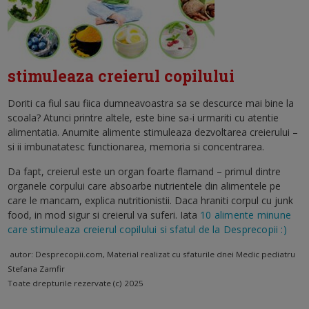
stimuleaza creierul copilului
Doriti ca fiul sau fiica dumneavoastra sa se descurce mai bine la
scoala? Atunci printre altele, este bine sa-i urmariti cu atentie
alimentatia. Anumite alimente stimuleaza dezvoltarea creierului –
si ii imbunatatesc functionarea, memoria si concentrarea.
Da fapt, creierul este un organ foarte flamand – primul dintre
organele corpului care absoarbe nutrientele din alimentele pe
care le mancam, explica nutritionistii. Daca hraniti corpul cu junk
food, in mod sigur si creierul va suferi. Iata
10 alimente minune
care stimuleaza creierul copilului si sfatul de la Desprecopii :)
autor: Desprecopii.com, Material realizat cu sfaturile dnei Medic pediatru
Stefana Zamfir
Toate drepturile rezervate (c) 2025