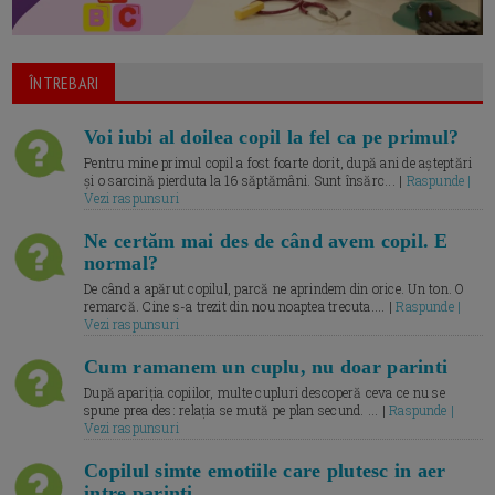
ÎNTREBARI
Voi iubi al doilea copil la fel ca pe primul?
Pentru mine primul copil a fost foarte dorit, după ani de așteptări
și o sarcină pierduta la 16 săptămâni. Sunt însărc... |
Raspunde |
Vezi raspunsuri
Ne certăm mai des de când avem copil. E
normal?
De când a apărut copilul, parcă ne aprindem din orice. Un ton. O
remarcă. Cine s-a trezit din nou noaptea trecuta.... |
Raspunde |
Vezi raspunsuri
Cum ramanem un cuplu, nu doar parinti
După apariția copiilor, multe cupluri descoperă ceva ce nu se
spune prea des: relația se mută pe plan secund. ... |
Raspunde |
Vezi raspunsuri
Copilul simte emotiile care plutesc in aer
intre parinti