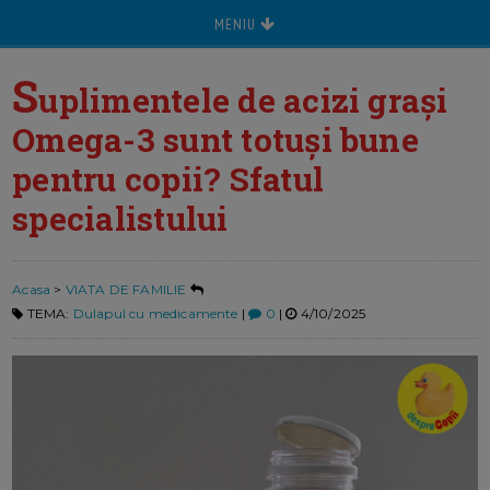
MENIU
S
uplimentele de acizi graşi
Omega-3 sunt totuşi bune
pentru copii? Sfatul
specialistului
Acasa
>
VIATA DE FAMILIE
TEMA:
Dulapul cu medicamente
|
0
|
4/10/2025