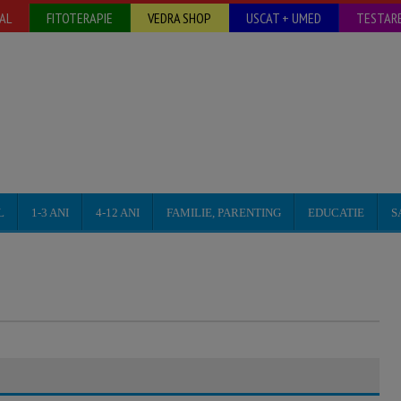
AL
FITOTERAPIE
VEDRA SHOP
USCAT + UMED
TESTARE
L
1-3 ANI
4-12 ANI
FAMILIE, PARENTING
EDUCATIE
S