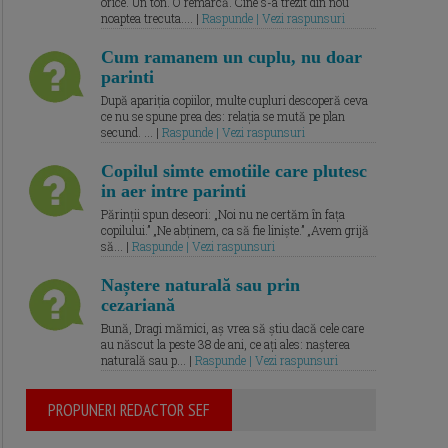
orice. Un ton. O remarcă. Cine s-a trezit din nou
noaptea trecuta.... |
Raspunde | Vezi raspunsuri
Cum ramanem un cuplu, nu doar
parinti
După apariția copiilor, multe cupluri descoperă ceva
ce nu se spune prea des: relația se mută pe plan
secund. ... |
Raspunde | Vezi raspunsuri
Copilul simte emotiile care plutesc
in aer intre parinti
Părinții spun deseori: „Noi nu ne certăm în fața
copilului.” „Ne abținem, ca să fie liniște.” „Avem grijă
să... |
Raspunde | Vezi raspunsuri
Naștere naturală sau prin
cezariană
Bună, Dragi mămici, aș vrea să știu dacă cele care
au născut la peste 38 de ani, ce ați ales: nașterea
naturală sau p... |
Raspunde | Vezi raspunsuri
PROPUNERI REDACTOR SEF