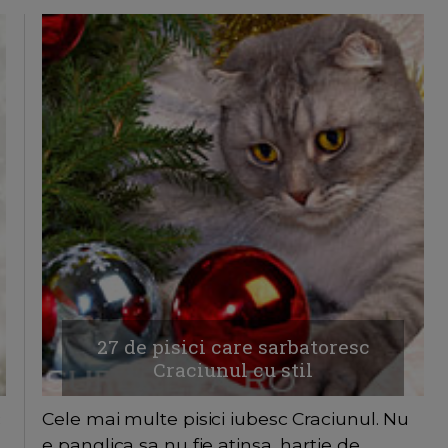
27 de pisici care sarbatoresc
Craciunul cu stil
c
Cele mai multe pisici iubesc Craciunul. Nu
e panglica sa nu fie atinsa, hartie de