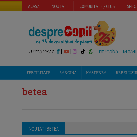
ACASA
NOUTATI
COMUNITATE / CLUB
SPECI
Urmărește:
|
|
|
|
|
Intreabă I-MAMI
FERTILITATE
SARCINA
NASTEREA
BEBELUSU
betea
NOUTATI BETEA