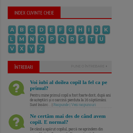
INDEX CUVINTE CHEIE
A
B
C
D
E
F
G
H
I
J
K
L
M
N
O
P
Q
R
S
T
U
V
X
Y
Z
ÎNTREBARI
PUNE O ÎNTREBARE
Voi iubi al doilea copil la fel ca pe
primul?
Pentru mine primul copil a fost foarte dorit, după ani
de așteptări și o sarcină pierduta la 16 săptămâni.
Sunt însărc... |
Raspunde | Vezi raspunsuri
Ne certăm mai des de când avem
copil. E normal?
De când a apărut copilul, parcă ne aprindem din