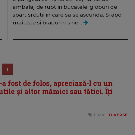
ambalaj de rupt in bucatele, globuri de
spart si cutii in care sa se ascunda. Si apoi
mai este si bradul in sine,...
1
i-a fost de folos, apreciază-l cu un
tile și altor mămici sau tătici. Îți
TEMA:
DIVERSE