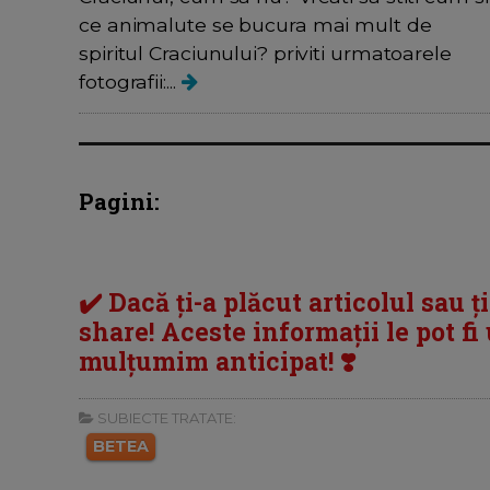
ce animalute se bucura mai mult de
spiritul Craciunului? priviti urmatoarele
fotografii:...
Pagini:
✔️ Dacă ți-a plăcut articolul sau ț
share! Aceste informații le pot fi u
mulțumim anticipat! ❣️
SUBIECTE TRATATE:
BETEA