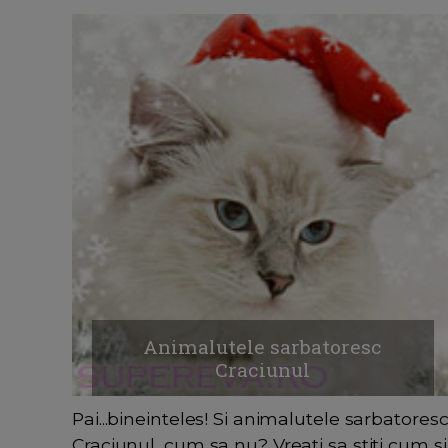
Animalutele sarbatoresc
Craciunul
Pai...bineinteles! Si animalutele sarbatores
Craciunul, cum sa nu? Vreati sa stiti cum si