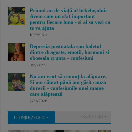
Primul an de viață al bebelușului:
Avem cate un sfat important
pentru fiecare luna - si ai sa vezi ca
te va ajuta
10/7/2026
Depresia postnatala sau baletul
dintre dragoste, emotii, hormoni si
oboseala crunta - confesiuni
9/6/2026
Nu am vrut să renunț la alăptare.
Si am căutat până am găsit cauza
durerii - confesiunile unei mame
care alăptează
27/3/2026
ULTIMILE ARTICOLE
NOUTATI AICI