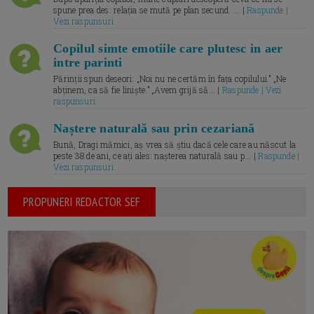
spune prea des: relația se mută pe plan secund. ... |
Raspunde |
Vezi raspunsuri
Copilul simte emotiile care plutesc in aer
intre parinti
Părinții spun deseori: „Noi nu ne certăm în fața copilului.” „Ne
abținem, ca să fie liniște.” „Avem grijă să... |
Raspunde | Vezi
raspunsuri
Naștere naturală sau prin cezariană
Bună, Dragi mămici, aș vrea să știu dacă cele care au născut la
peste 38 de ani, ce ați ales: nașterea naturală sau p... |
Raspunde |
Vezi raspunsuri
PROPUNERI REDACTOR SEF