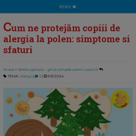
MENIU
C
um ne protejăm copiii de
alergia la polen: simptome si
sfaturi
Acasa
>
Bolile copilului - ghid complet pentru parinti
TEMA:
Alergii
|
1
|
9/5/2024