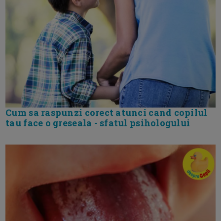
Cum sa raspunzi corect atunci cand copilul
tau face o greseala - sfatul psihologului