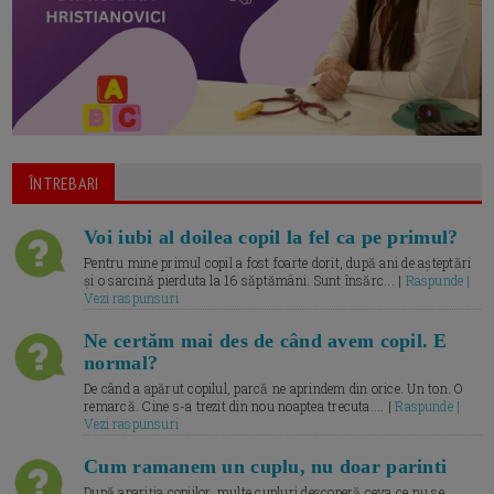
ÎNTREBARI
Voi iubi al doilea copil la fel ca pe primul?
Pentru mine primul copil a fost foarte dorit, după ani de așteptări
și o sarcină pierduta la 16 săptămâni. Sunt însărc... |
Raspunde |
Vezi raspunsuri
Ne certăm mai des de când avem copil. E
normal?
De când a apărut copilul, parcă ne aprindem din orice. Un ton. O
remarcă. Cine s-a trezit din nou noaptea trecuta.... |
Raspunde |
Vezi raspunsuri
Cum ramanem un cuplu, nu doar parinti
După apariția copiilor, multe cupluri descoperă ceva ce nu se