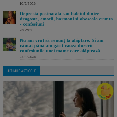
10/7/2026
Depresia postnatala sau baletul dintre
dragoste, emotii, hormoni si oboseala crunta
- confesiuni
9/6/2026
Nu am vrut să renunț la alăptare. Si am
căutat până am găsit cauza durerii -
confesiunile unei mame care alăptează
27/3/2026
ULTIMILE ARTICOLE