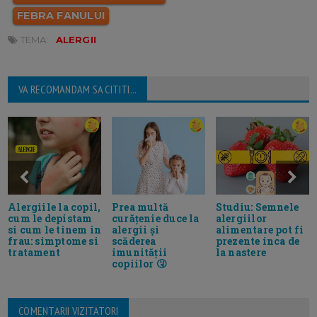
FEBRA FANULUI
TEMA:
ALERGII
VA RECOMANDAM SA CITITI...
Alergiile la copil,
Prea multă
Studiu: Semnele
cum le depistam
curățenie duce la
alergiilor
si cum le tinem in
alergii și
alimentare pot fi
frau: simptome si
scăderea
prezente inca de
tratament
imunității
la nastere
copiilor 🤧
COMENTARII VIZITATORI