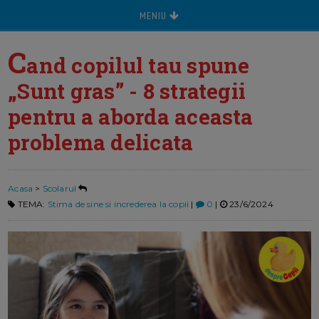
MENIU
C
and copilul tau spune
„Sunt gras” - 8 strategii
pentru a aborda aceasta
problema delicata
Acasa
>
Scolarul
TEMA:
Stima de sine si increderea la copii
|
0
|
23/6/2024