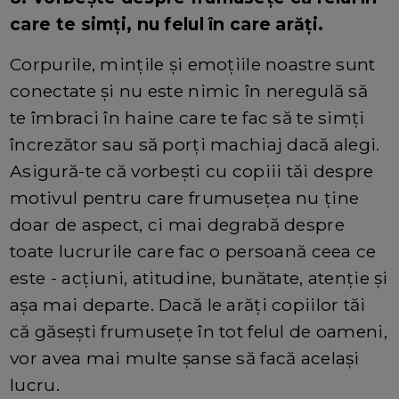
care te simți, nu felul în care arăți.
Corpurile, mințile și emoțiile noastre sunt
conectate și nu este nimic în neregulă să
te îmbraci în haine care te fac să te simți
încrezător sau să porți machiaj dacă alegi.
Asigură-te că vorbești cu copiii tăi despre
motivul pentru care frumusețea nu ține
doar de aspect, ci mai degrabă despre
toate lucrurile care fac o persoană ceea ce
este - acțiuni, atitudine, bunătate, atenție și
așa mai departe. Dacă le arăți copiilor tăi
că găsești frumusețe în tot felul de oameni,
vor avea mai multe șanse să facă același
lucru.