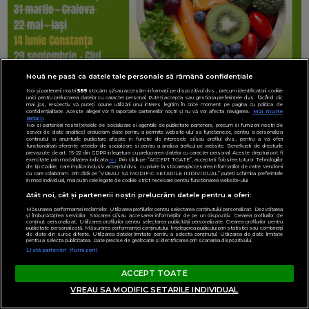
Nouă ne pasă ca datele tale personale să rămână confidențiale
Noi și partenerii noștri
589
stocăm și/sau accesăm informații pe dispozitivul dvs., precum identificatorii cookie
unici pentru prelucrarea datelor cu caracter personal. Puteți accepta sau gestiona preferințele dvs. făcând clic
mai jos, respectiv vă puteți opune utilizării unui interes legitim în orice moment pe pagina cu politica de
confidențialitate. Aceste alegeri vor fi raportate partenerilor noștri și nu vă vor afecta navigarea.
Mai multe
detalii
Noi si partenerii nostri (retelele de socializare si agentiile de publicitate partenere, precum si furnizorii nostri de
servicii de date analitice) prelucram date pentru a permite website-ului sa functioneze, pentru a personaliza
continutul si anunturile publicitare afisate in functie de interesele si/sau profilul dvs., pentru a va oferi
functionalitati aferente retelelor de socializare si pentru a analiza traficul pe website. Beneficiati de drepturile
prevazute de art. 15-22 din GDPR in legatura cu prelucrarea datelor cu caracter personal. Aceste drepturi pot fi
exercitate prin modalitatea indicata
aici
. Prin click pe “ACCEPT TOATE”, acceptati folosirea tuturor Tehnologiilor
de tip Cookie, care implica inclusiv acceptul dvs. cu privire la stocarea/accesarea informatiilor de catre Vendor-ii
cu care colaboram. Prin click pe “VREAU SA MODIFIC SETARILE INDIVIDUAL” puteti schimba preferintele
in mod individual, mai putin cele legate de cookie strict necesare pentru functionarea website-ului.
Atât noi, cât și partenerii noștri prelucrăm datele pentru a oferi:
Măsurarea performanței reclamelor. Utilizarea profilurilor pentru selectarea conținutului personalizat. Dezvoltarea
și îmbunătățirea serviciilor. Stocarea și/sau accesarea informațiilor de pe un dispozitiv. Crearea profilurilor de
conținut personalizat. Utilizarea profilurilor pentru selectarea publicității personalizate. Crearea profilurilor pentru
publicitate personalizată. Măsurarea performanței conținutului. Înțelegerea publicului prin statistici sau combinații
de date din surse diferite. Utilizarea datelor limitate pentru a selecta conținutul. Utilizarea de date limitate
pentru a selecta publicitatea. Date precise de geolocație și identificarea prin scanarea dispozitivului.
Listă parteneri (furnizori)
ACCEPT TOATE
VREAU SA MODIFIC SETARILE INDIVIDUAL