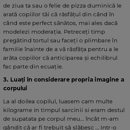
de ziua ta sau o felie de pizza duminică le
arată copiilor tăi că răsfățul din când în
când este perfect sănătos, mai ales dacă
modelezi moderația. Petreceți timp
pregătind tortul sau faceți o plimbare în
familie înainte de a vă răsfăța pentru a le
arăta copiilor că anticiparea și echilibrul
fac parte din ecuație.
3. Luați în considerare propria imagine a
corpului
La al doilea copilul, luasem cam multe
kilograme in timpul sarcinii si eram destul
de supatata pe corpul meu... încât m-am
gândit că ar fi trebuit să slăbesc ... Intr-o