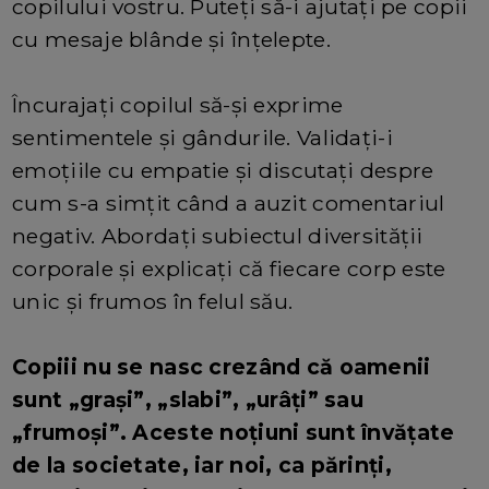
copilului vostru. Puteți să-i ajutați pe copii
cu mesaje blânde și înțelepte.
Încurajați copilul să-și exprime
sentimentele și gândurile. Validați-i
emoțiile cu empatie și discutați despre
cum s-a simțit când a auzit comentariul
negativ. Abordați subiectul diversității
corporale și explicați că fiecare corp este
unic și frumos în felul său.
Copiii nu se nasc crezând că oamenii
sunt „grași”, „slabi”, „urâți” sau
„frumoși”. Aceste noțiuni sunt învățate
de la societate, iar noi, ca părinți,