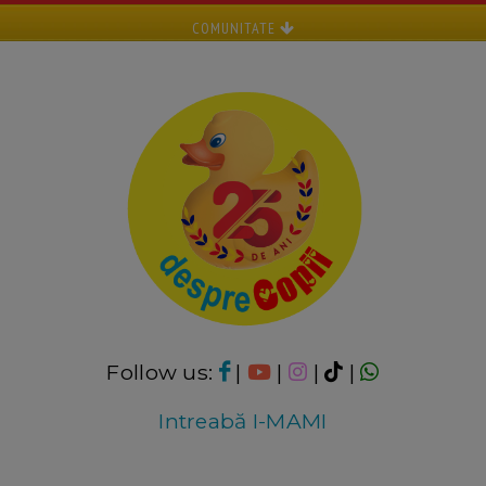
COMUNITATE
Follow us:
|
|
|
|
Intreabă I-MAMI