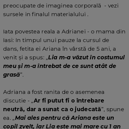
preocupate de imaginea corporală - vezi
sursele in finalul materialului .
Iata povestea reala a Adrianei - o mama din
Iasi: In timpul unui pauze la cursul de
dans, fetita ei Ariana în vârstă de 5 ani, a
venit și a spus: „
Lia m-a văzut în costumul
meu și m-a întrebat de ce sunt atât de
grasă
”.
Adriana a fost ranita de o asemenea
discutie - „
Ar fi putut fi o întrebare
neutră, dar a sunat ca o judecată
”, spune
ea. „
Mai ales pentru că Ariana este un
copil zvelt, iar Lia este mai mare cu 1 an