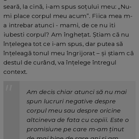
seară, la cină, i-am spus soțului meu: „Nu-
mi place corpul meu acum”. Fiica mea m-
a intrebar atunci - mami, de ce nu iti
iubesti corpul? Am înghețat. Știam că nu
înțelegea tot ce i-am spus, dar putea să
înțeleagă tonul meu îngrijorat – și știam că
destul de curând, va înțelege întregul
context.
Am decis chiar atunci să nu mai
spun lucruri negative despre
corpul meu sau despre oricine
altcineva de fata cu copiii. Este o
promisiune pe care m-am ținut
de mai bine de șase ani și am