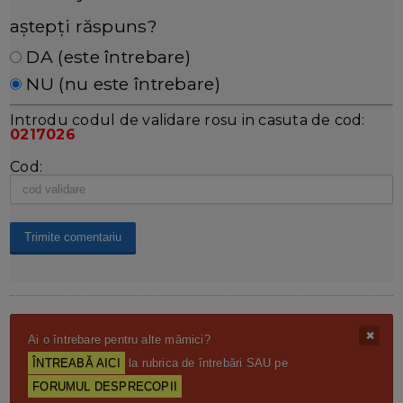
aștepți răspuns?
DA (este întrebare)
NU (nu este întrebare)
Introdu codul de validare rosu in casuta de cod:
0217026
Cod:
Ai o întrebare pentru alte mămici?
ÎNTREABĂ AICI
la rubrica de întrebări SAU pe
FORUMUL DESPRECOPII