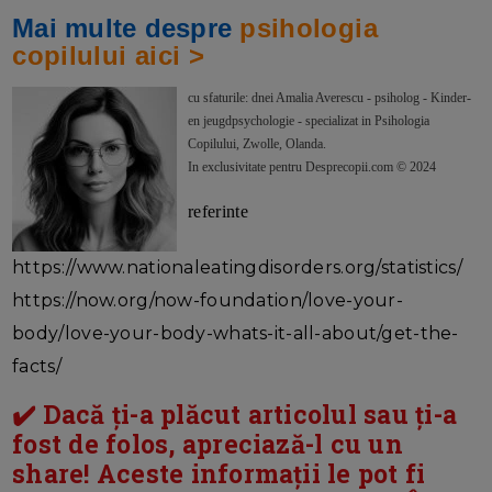
Mai multe despre
psihologia
copilului aici >
cu sfaturile: dnei Amalia Averescu - psiholog - Kinder-
en jeugdpsychologie - specializat in Psihologia
Copilului, Zwolle, Olanda.
In exclusivitate pentru Desprecopii.com © 2024
referinte
https://www.nationaleatingdisorders.org/statistics/
https://now.org/now-foundation/love-your-
body/love-your-body-whats-it-all-about/get-the-
facts/
✔️ Dacă ți-a plăcut articolul sau ți-a
fost de folos, apreciază-l cu un
share! Aceste informații le pot fi