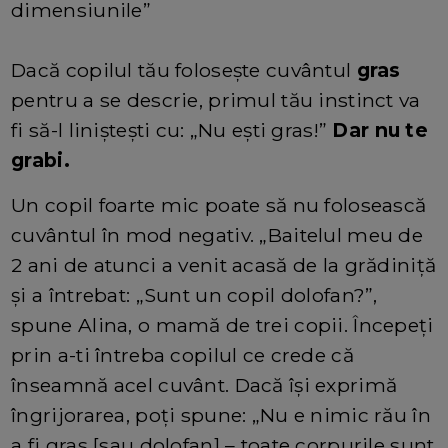
dimensiunile”
Dacă copilul tău folosește cuvântul
gras
pentru a se descrie, primul tău instinct va
fi să-l liniștești cu: „Nu ești gras!”
Dar nu te
grabi.
Un copil foarte mic poate să nu folosească
cuvântul în mod negativ. „Baitelul meu de
2 ani de atunci a venit acasă de la grădiniță
și a întrebat: „Sunt un copil dolofan?”,
spune Alina, o mamă de trei copii. Începeți
prin a-ti întreba copilul ce crede că
înseamnă acel cuvânt. Dacă își exprimă
îngrijorarea, poți spune: „Nu e nimic rău în
a fi gras [sau dolofan] – toate corpurile sunt