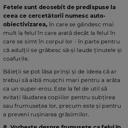
Fetele sunt deosebit de predispuse la
ceea ce cercetătorii numesc auto-
obiectivizarea,
în care se gândesc mai
mult la felul în care arată decât la felul în
care se simt în corpul lor - în parte pentru
că adulții se grăbesc să-și laude ținutele și
coafurile.
Băieții se pot lăsa prinși și de ideea că ar
trebui să aibă mușchi mari pentru a arăta
ca un super-erou. Este la fel de util să
evitați lăudarea copiilor pentru subțirea
sau frumusețea lor, precum este și pentru
a preveni rușinarea grăsimilor.
8. Vorbește despre frumusețe ca felul în