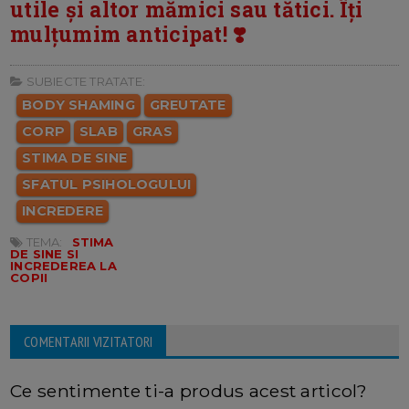
utile și altor mămici sau tătici. Îți
mulțumim anticipat! ❣️
SUBIECTE TRATATE:
BODY SHAMING
GREUTATE
CORP
SLAB
GRAS
STIMA DE SINE
SFATUL PSIHOLOGULUI
INCREDERE
TEMA:
STIMA
DE SINE SI
INCREDEREA LA
COPII
COMENTARII VIZITATORI
Ce sentimente ti-a produs acest articol?