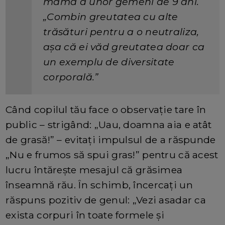
mamă a unor gemeni de 9 ani.
„Combin greutatea cu alte
trăsături pentru a o neutraliza,
așa că ei văd greutatea doar ca
un exemplu de diversitate
corporală.”
Când copilul tău face o observație tare în
public – strigând: „Uau, doamna aia e atât
de grasă!” – evitați impulsul de a răspunde
„Nu e frumos să spui gras!” pentru că acest
lucru întărește mesajul că grăsimea
înseamnă rău. În schimb, încercați un
răspuns pozitiv de genul: „Vezi asadar ca
exista corpuri în toate formele și