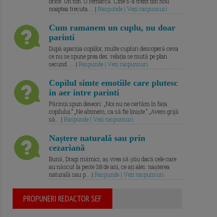
orice. Un ton. O remarcă. Cine s-a trezit din nou
noaptea trecuta.... |
Raspunde | Vezi raspunsuri
Cum ramanem un cuplu, nu doar
parinti
După apariția copiilor, multe cupluri descoperă ceva
ce nu se spune prea des: relația se mută pe plan
secund. ... |
Raspunde | Vezi raspunsuri
Copilul simte emotiile care plutesc
in aer intre parinti
Părinții spun deseori: „Noi nu ne certăm în fața
copilului.” „Ne abținem, ca să fie liniște.” „Avem grijă
să... |
Raspunde | Vezi raspunsuri
Naștere naturală sau prin
cezariană
Bună, Dragi mămici, aș vrea să știu dacă cele care
au născut la peste 38 de ani, ce ați ales: nașterea
naturală sau p... |
Raspunde | Vezi raspunsuri
PROPUNERI REDACTOR SEF