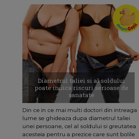
Diametrul taliei si al soldului
poate indica riscuri serioase de
sanatate
Din ce in ce mai multi doctori din intreaga
lume se ghideaza dupa diametrul taliei
unei persoane, cel al soldului si greutatea
acesteia pentru a prezice care sunt bolile