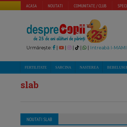
ACASA
NOUTATI
COMUNITATE / CLUB
SPECI
Urmărește:
|
|
|
|
|
Intreabă I-MAMI
FERTILITATE
SARCINA
NASTEREA
BEBELUSU
slab
NOUTATI SLAB