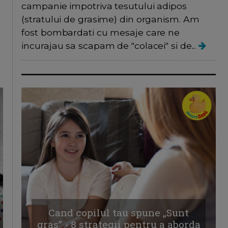
campanie impotriva tesutului adipos
(stratului de grasime) din organism. Am
fost bombardati cu mesaje care ne
incurajau sa scapam de "colacei" si de...
Cand copilul tau spune „Sunt
gras” - 8 strategii pentru a aborda