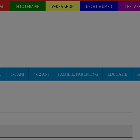
AL
FITOTERAPIE
VEDRA SHOP
USCAT + UMED
TESTARE
L
1-3 ANI
4-12 ANI
FAMILIE, PARENTING
EDUCATIE
S