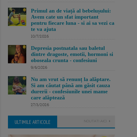
Primul an de viață al bebelușului:
Avem cate un sfat important
pentru fiecare luna - si ai sa vezi ca
te va ajuta
10/7/2026
Depresia postnatala sau baletul
dintre dragoste, emotii, hormoni si
oboseala crunta - confesiuni
9/6/2026
Nu am vrut să renunț la alăptare.
Si am căutat până am găsit cauza
durerii - confesiunile unei mame
care alăptează
27/3/2026
ULTIMILE ARTICOLE
NOUTATI AICI