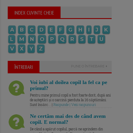
INDEX CUVINTE CHEIE
A
B
C
D
E
F
G
H
I
J
K
L
M
N
O
P
Q
R
S
T
U
V
X
Y
Z
ÎNTREBARI
PUNE O ÎNTREBARE
Voi iubi al doilea copil la fel ca pe
primul?
Pentru mine primul copil a fost foarte dorit, după ani
de așteptări și o sarcină pierduta la 16 săptămâni.
Sunt însărc... |
Raspunde | Vezi raspunsuri
Ne certăm mai des de când avem
copil. E normal?
De când a apărut copilul, parcă ne aprindem din