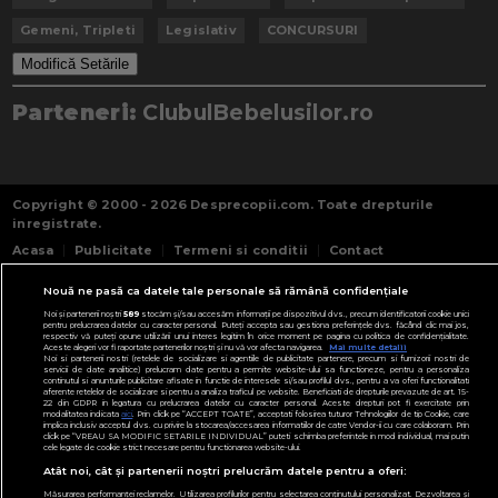
Gemeni, Tripleti
Legislativ
CONCURSURI
Modifică Setările
Parteneri:
ClubulBebelusilor.ro
Copyright © 2000 - 2026
Desprecopii.com
. Toate drepturile
inregistrate.
Acasa
Publicitate
Termeni si conditii
Contact
Nouă ne pasă ca datele tale personale să rămână confidențiale
Noi și partenerii noștri
589
stocăm și/sau accesăm informații pe dispozitivul dvs., precum identificatorii cookie unici
pentru prelucrarea datelor cu caracter personal. Puteți accepta sau gestiona preferințele dvs. făcând clic mai jos,
respectiv vă puteți opune utilizării unui interes legitim în orice moment pe pagina cu politica de confidențialitate.
Aceste alegeri vor fi raportate partenerilor noștri și nu vă vor afecta navigarea.
Mai multe detalii
Noi si partenerii nostri (retelele de socializare si agentiile de publicitate partenere, precum si furnizorii nostri de
servicii de date analitice) prelucram date pentru a permite website-ului sa functioneze, pentru a personaliza
continutul si anunturile publicitare afisate in functie de interesele si/sau profilul dvs., pentru a va oferi functionalitati
aferente retelelor de socializare si pentru a analiza traficul pe website. Beneficiati de drepturile prevazute de art. 15-
22 din GDPR in legatura cu prelucrarea datelor cu caracter personal. Aceste drepturi pot fi exercitate prin
modalitatea indicata
aici
. Prin click pe “ACCEPT TOATE”, acceptati folosirea tuturor Tehnologiilor de tip Cookie, care
implica inclusiv acceptul dvs. cu privire la stocarea/accesarea informatiilor de catre Vendor-ii cu care colaboram. Prin
click pe “VREAU SA MODIFIC SETARILE INDIVIDUAL” puteti schimba preferintele in mod individual, mai putin
cele legate de cookie strict necesare pentru functionarea website-ului.
Atât noi, cât și partenerii noștri prelucrăm datele pentru a oferi:
Măsurarea performanței reclamelor. Utilizarea profilurilor pentru selectarea conținutului personalizat. Dezvoltarea și