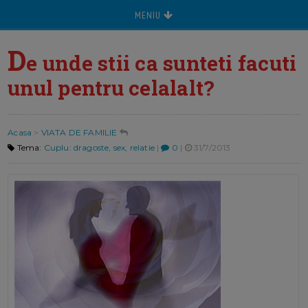
MENIU
D
e unde stii ca sunteti facuti
unul pentru celalalt?
Acasa
>
VIATA DE FAMILIE
Tema:
Cuplu: dragoste, sex, relatie
|
0
|
31/7/2013