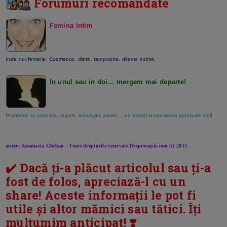
Forumuri recomandate
Femina intim
Intre noi femeile. Cosmetice, diete, tampoane, dileme intime
.
In unul sau in doi... mergem mai departe!
Probleme cu casnicia, suport, incurajari, pareri ... nu ezitati si usurati-va gandurile aici!
autor: Anamaria Ghiban - Toate drepturile rezervate Desprecopii.com (c) 2013
✔️ Dacă ți-a plăcut articolul sau ți-a
fost de folos, apreciază-l cu un
share! Aceste informații le pot fi
utile și altor mămici sau tătici. Îți
mulțumim anticipat! ❣️