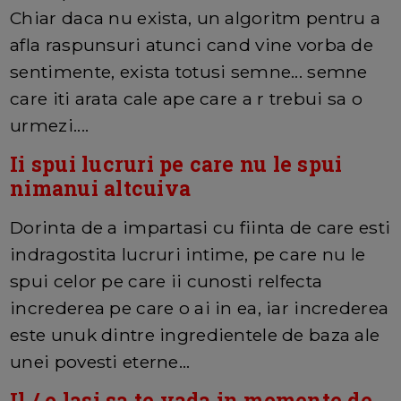
Chiar daca nu exista, un algoritm pentru a
afla raspunsuri atunci cand vine vorba de
sentimente, exista totusi semne... semne
care iti arata cale ape care a r trebui sa o
urmezi....
Ii spui lucruri pe care nu le spui
nimanui altcuiva
Dorinta de a impartasi cu fiinta de care esti
indragostita lucruri intime, pe care nu le
spui celor pe care ii cunosti relfecta
increderea pe care o ai in ea, iar increderea
este unuk dintre ingredientele de baza ale
unei povesti eterne...
Il / o lasi sa te vada in momente de