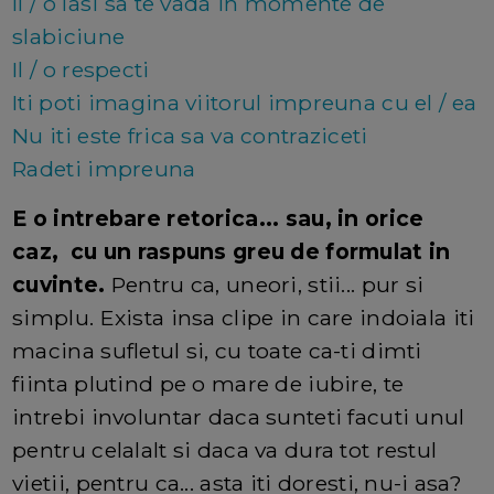
Il / o lasi sa te vada in momente de
slabiciune
Il / o respecti
Iti poti imagina viitorul impreuna cu el / ea
Nu iti este frica sa va contraziceti
Radeti impreuna
E o intrebare retorica... sau, in orice
caz, cu un raspuns greu de formulat in
cuvinte.
Pentru ca, uneori, stii... pur si
simplu. Exista insa clipe in care indoiala iti
macina sufletul si, cu toate ca-ti dimti
fiinta plutind pe o mare de iubire, te
intrebi involuntar daca sunteti facuti unul
pentru celalalt si daca va dura tot restul
vietii, pentru ca... asta iti doresti, nu-i asa?