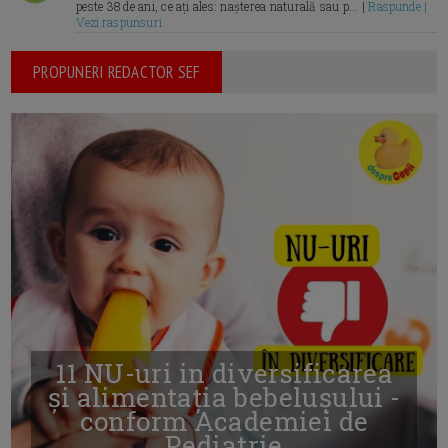
peste 38 de ani, ce ați ales: nașterea naturală sau p... |
Raspunde |
Vezi raspunsuri
PROPUNERI REDACTOR SEF
11 NU-uri in diversificarea
și alimentația bebelușului -
conform Academiei de
Pediatrie