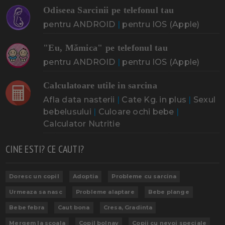
Odiseea Sarcinii pe telefonul tau
pentru ANDROID
|
pentru IOS (Apple)
"Eu, Mămica" pe telefonul tau
pentru ANDROID
|
pentru IOS (Apple)
Calculatoare utile in sarcina
Afla data nasterii
|
Cate Kg. in plus
|
Sexul
bebelusului
|
Culoare ochi bebe
|
Calculator Nutritie
CINE ESTI? CE CAUTI?
Doresc un copil
Adoptia
Probleme cu sarcina
Urmeaza sa nasc
Probleme alaptare
Bebe plange
Bebe febra
Caut bona
Cresa, Gradinta
Mergem la scoala
Copil bolnav
Copii cu nevoi speciale