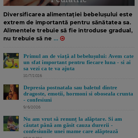
16/7/2026
AUTOR: EDITOR DC.
Diversificarea alimentației bebelușului este
extrem de importantă pentru sănătatea sa.
Alimentele trebuie să fie introduse gradual,
nu trebuie să ne
...
Primul an de viață al bebelușului: Avem cate
un sfat important pentru fiecare luna - si ai
sa vezi ca te va ajuta
10/7/2026
Depresia postnatala sau baletul dintre
dragoste, emotii, hormoni si oboseala crunta
- confesiuni
9/6/2026
Nu am vrut să renunț la alăptare. Si am
căutat până am găsit cauza durerii -
confesiunile unei mame care alăptează