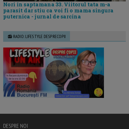
Nori in saptamana 33. Viitorul tata m-a
parasit dar stiu ca voi fi o mama singura
puternica - jurnal de sarcina
📻 RADIO: LIFESTYLE DESPRECOPII
DESPRE NOI