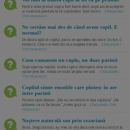
Pentru mine primul copil a fost foarte dorit, după ani de așteptări
și o sarcină pierduta la 16 săptămâni. Sunt însărc... |
Raspunde |
Vezi raspunsuri
Ne certăm mai des de când avem copil. E
normal?
De când a apărut copilul, parcă ne aprindem din orice. Un ton. O
remarcă. Cine s-a trezit din nou noaptea trecuta.... |
Raspunde |
Vezi raspunsuri
Cum ramanem un cuplu, nu doar parinti
După apariția copiilor, multe cupluri descoperă ceva ce nu se
spune prea des: relația se mută pe plan secund. ... |
Raspunde |
Vezi raspunsuri
Copilul simte emotiile care plutesc in aer
intre parinti
Părinții spun deseori: „Noi nu ne certăm în fața copilului.” „Ne
abținem, ca să fie liniște.” „Avem grijă să... |
Raspunde | Vezi
raspunsuri
Naștere naturală sau prin cezariană
Bună, Dragi mămici, aș vrea să știu dacă cele care au născut la