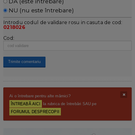
DA (este întrebare)
NU (nu este întrebare)
Introdu codul de validare rosu in casuta de cod:
0218026
Cod:
Ai o întrebare pentru alte mămici?
ÎNTREABĂ AICI
la rubrica de întrebări SAU pe
FORUMUL DESPRECOPII