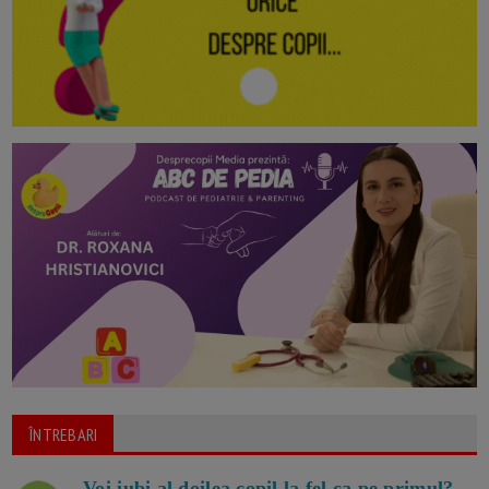
ÎNTREBARI
Voi iubi al doilea copil la fel ca pe primul?