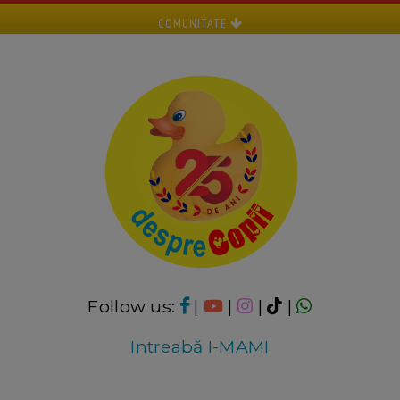
COMUNITATE
Follow us:
|
|
|
|
Intreabă I-MAMI