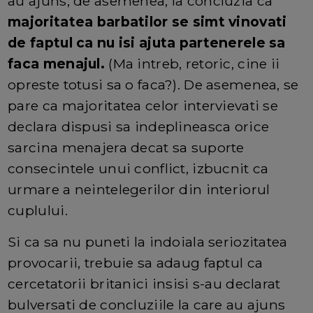
au ajuns, de asemenea, la concluzia ca
majoritatea barbatilor se simt vinovati
de faptul ca nu isi ajuta partenerele sa
faca menajul.
(Ma intreb, retoric, cine ii
opreste totusi sa o faca?). De asemenea, se
pare ca majoritatea celor intervievati se
declara dispusi sa indeplineasca orice
sarcina menajera decat sa suporte
consecintele unui conflict, izbucnit ca
urmare a neintelegerilor din interiorul
cuplului.
Si ca sa nu puneti la indoiala seriozitatea
provocarii, trebuie sa adaug faptul ca
cercetatorii britanici insisi s-au declarat
bulversati de concluziile la care au ajuns