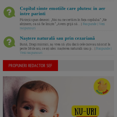
Copilul simte emotiile care plutesc in aer
intre parinti
Părinții spun deseori: „Noi nu ne certăm în fața copilului.” „Ne
abținem, ca să fie liniște.” „Avem grijă să... |
Raspunde | Vezi
raspunsuri
Naștere naturală sau prin cezariană
Bună, Dragi mămici, aș vrea să știu dacă cele care au născut la
peste 38 de ani, ce ați ales: nașterea naturală sau p... |
Raspunde |
Vezi raspunsuri
PROPUNERI REDACTOR SEF