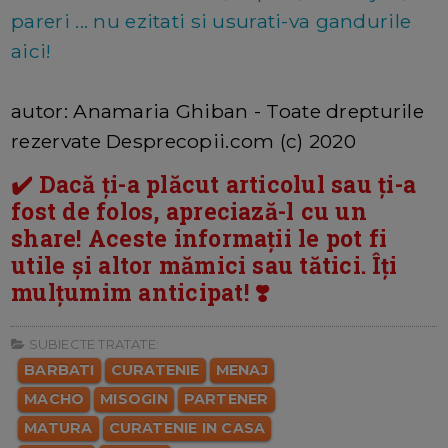
pareri ... nu ezitati si usurati-va gandurile
aici!
autor: Anamaria Ghiban - Toate drepturile
rezervate Desprecopii.com (c) 2020
✔️ Dacă ți-a plăcut articolul sau ți-a
fost de folos, apreciază-l cu un
share! Aceste informații le pot fi
utile și altor mămici sau tătici. Îți
mulțumim anticipat! ❣️
SUBIECTE TRATATE:
BARBATI
CURATENIE
MENAJ
MACHO
MISOGIN
PARTENER
MATURA
CURATENIE IN CASA