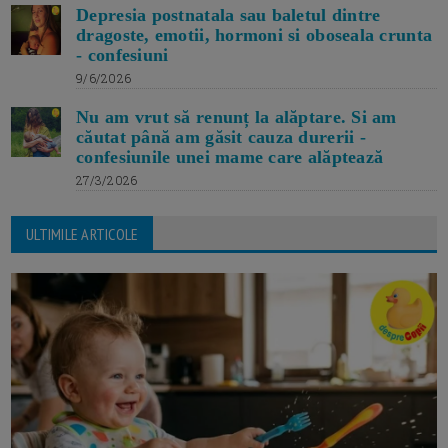
Depresia postnatala sau baletul dintre
dragoste, emotii, hormoni si oboseala crunta
- confesiuni
9/6/2026
Nu am vrut să renunț la alăptare. Si am
căutat până am găsit cauza durerii -
confesiunile unei mame care alăptează
27/3/2026
ULTIMILE ARTICOLE