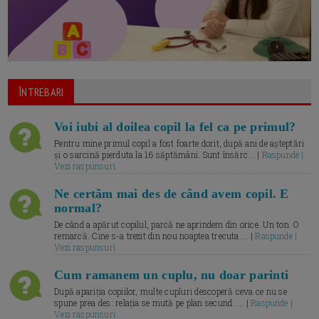
ÎNTREBARI
Voi iubi al doilea copil la fel ca pe primul?
Pentru mine primul copil a fost foarte dorit, după ani de așteptări
și o sarcină pierduta la 16 săptămâni. Sunt însărc... |
Raspunde |
Vezi raspunsuri
Ne certăm mai des de când avem copil. E
normal?
De când a apărut copilul, parcă ne aprindem din orice. Un ton. O
remarcă. Cine s-a trezit din nou noaptea trecuta.... |
Raspunde |
Vezi raspunsuri
Cum ramanem un cuplu, nu doar parinti
După apariția copiilor, multe cupluri descoperă ceva ce nu se
spune prea des: relația se mută pe plan secund. ... |
Raspunde |
Vezi raspunsuri