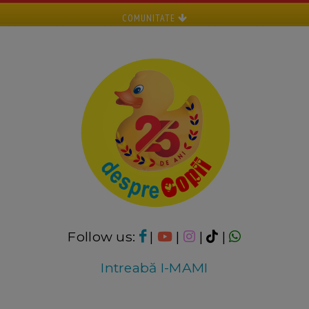
COMUNITATE
Follow us:
|
|
|
|
Intreabă I-MAMI