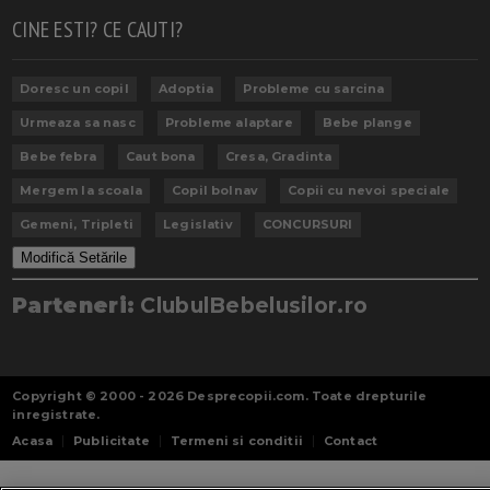
CINE ESTI? CE CAUTI?
Doresc un copil
Adoptia
Probleme cu sarcina
Urmeaza sa nasc
Probleme alaptare
Bebe plange
Bebe febra
Caut bona
Cresa, Gradinta
Mergem la scoala
Copil bolnav
Copii cu nevoi speciale
Gemeni, Tripleti
Legislativ
CONCURSURI
Modifică Setările
Parteneri:
ClubulBebelusilor.ro
Copyright © 2000 - 2026
Desprecopii.com
. Toate drepturile
inregistrate.
Acasa
Publicitate
Termeni si conditii
Contact