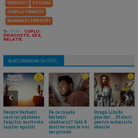
FERICITI
STUDIU
CUPLU FERICIT
BARBATI FERICITI
TEMA:
CUPLU:
DRAGOSTE, SEX,
RELATIE
VA RECOMANDAM SA CITITI...
De ce inșală
Dragă Libido
Despre bărbații
bărbații
pierdut... Sfaturi
care iși părăsesc
căsătoriți? Iată 8
pentru mămicile
familia: motivele
motive care te vor
obosite
lașilor egoiști
surprinde