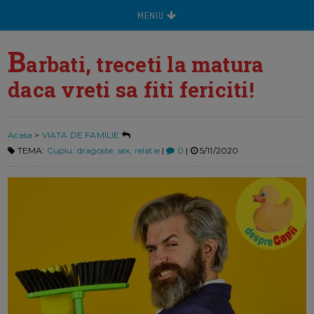
MENIU
B
arbati, treceti la matura
daca vreti sa fiti fericiti!
Acasa
>
VIATA DE FAMILIE
TEMA:
Cuplu: dragoste, sex, relatie
|
0
|
5/11/2020