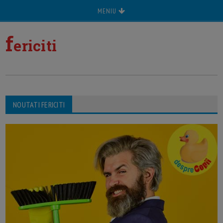
MENIU
f
ericiti
NOUTATI FERICITI