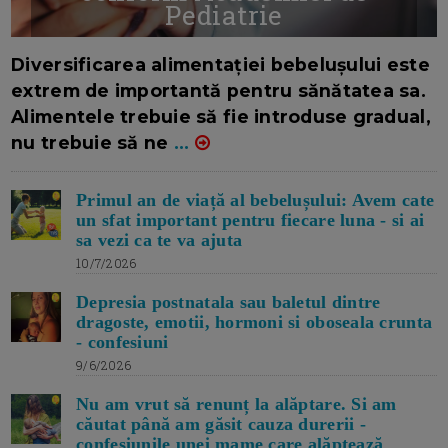
Pediatrie
16/7/2026
AUTOR: EDITOR DC.
Diversificarea alimentației bebelușului este
extrem de importantă pentru sănătatea sa.
Alimentele trebuie să fie introduse gradual,
nu trebuie să ne
...
Primul an de viață al bebelușului: Avem cate
un sfat important pentru fiecare luna - si ai
sa vezi ca te va ajuta
10/7/2026
Depresia postnatala sau baletul dintre
dragoste, emotii, hormoni si oboseala crunta
- confesiuni
9/6/2026
Nu am vrut să renunț la alăptare. Si am
căutat până am găsit cauza durerii -
confesiunile unei mame care alăptează