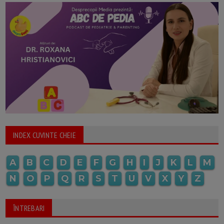
INDEX CUVINTE CHEIE
A
B
C
D
E
F
G
H
I
J
K
L
M
N
O
P
Q
R
S
T
U
V
X
Y
Z
ÎNTREBARI