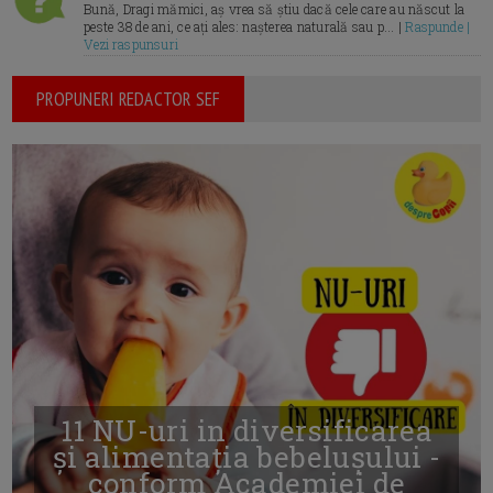
Bună, Dragi mămici, aș vrea să știu dacă cele care au născut la
peste 38 de ani, ce ați ales: nașterea naturală sau p... |
Raspunde |
Vezi raspunsuri
PROPUNERI REDACTOR SEF
11 NU-uri in diversificarea
și alimentația bebelușului -
conform Academiei de