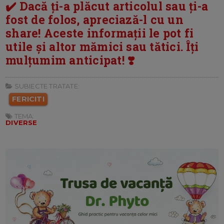
✔️ Dacă ți-a plăcut articolul sau ți-a
fost de folos, apreciază-l cu un
share! Aceste informații le pot fi
utile și altor mămici sau tătici. Îți
mulțumim anticipat! ❣️
SUBIECTE TRATATE:
FERICITI
TEMA:
DIVERSE