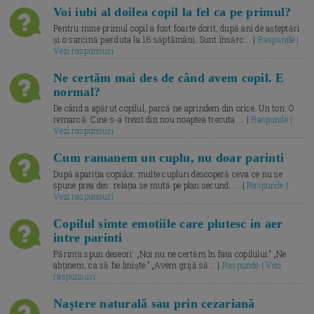
Voi iubi al doilea copil la fel ca pe primul?
Pentru mine primul copil a fost foarte dorit, după ani de așteptări
și o sarcină pierduta la 16 săptămâni. Sunt însărc... |
Raspunde |
Vezi raspunsuri
Ne certăm mai des de când avem copil. E
normal?
De când a apărut copilul, parcă ne aprindem din orice. Un ton. O
remarcă. Cine s-a trezit din nou noaptea trecuta.... |
Raspunde |
Vezi raspunsuri
Cum ramanem un cuplu, nu doar parinti
După apariția copiilor, multe cupluri descoperă ceva ce nu se
spune prea des: relația se mută pe plan secund. ... |
Raspunde |
Vezi raspunsuri
Copilul simte emotiile care plutesc in aer
intre parinti
Părinții spun deseori: „Noi nu ne certăm în fața copilului.” „Ne
abținem, ca să fie liniște.” „Avem grijă să... |
Raspunde | Vezi
raspunsuri
Naștere naturală sau prin cezariană