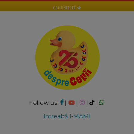
COMUNITATE
Follow us:
|
|
|
|
Intreabă I-MAMI