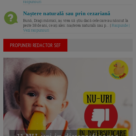
raspunsuri
Naștere naturală sau prin cezariană
Bună, Dragi mămici, aș vrea să știu dacă cele care au născut la
peste 38 de ani, ce ați ales: nașterea naturală sau p... |
Raspunde |
Vezi raspunsuri
PROPUNERI REDACTOR SEF