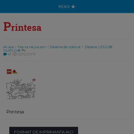
MENIU
P
rintesa
Acasa
>
Hai sa ne jucam
>
Desene de colorat
>
Desene LEGO®
DUPLO®
0
|
25/12/2013
Printesa
FORMAT DE IMPRIMANTA AICI