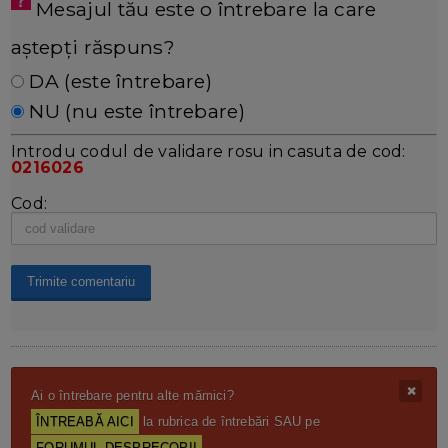
Mesajul tău este o întrebare la care
aștepți răspuns?
DA (este întrebare)
NU (nu este întrebare)
Introdu codul de validare rosu in casuta de cod:
0216026
Cod:
Ai o întrebare pentru alte mămici?
ÎNTREABĂ AICI
la rubrica de întrebări SAU pe
FORUMUL DESPRECOPII