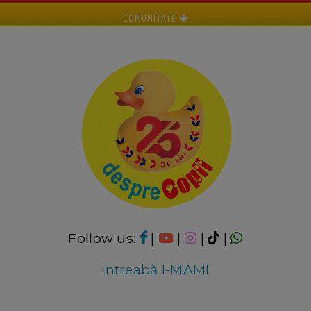
COMUNITATE
Follow us:
|
|
|
|
Intreabă I-MAMI