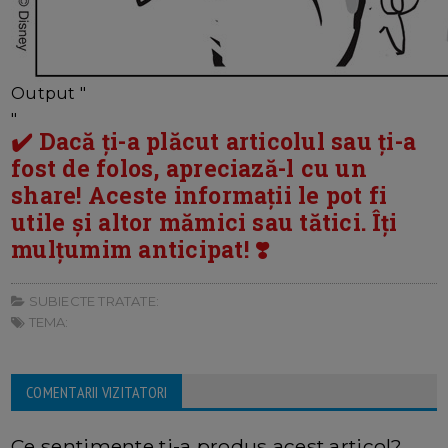
Output "
"
✔️ Dacă ți-a plăcut articolul sau ți-a
fost de folos, apreciază-l cu un
share! Aceste informații le pot fi
utile și altor mămici sau tătici. Îți
mulțumim anticipat! ❣️
SUBIECTE TRATATE:
TEMA:
COMENTARII VIZITATORI
Ce sentimente ti-a produs acest articol?