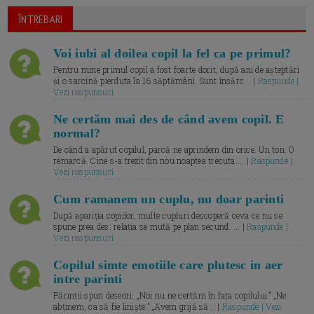
ÎNTREBARI
Voi iubi al doilea copil la fel ca pe primul?
Pentru mine primul copil a fost foarte dorit, după ani de așteptări
și o sarcină pierduta la 16 săptămâni. Sunt însărc... |
Raspunde |
Vezi raspunsuri
Ne certăm mai des de când avem copil. E
normal?
De când a apărut copilul, parcă ne aprindem din orice. Un ton. O
remarcă. Cine s-a trezit din nou noaptea trecuta.... |
Raspunde |
Vezi raspunsuri
Cum ramanem un cuplu, nu doar parinti
După apariția copiilor, multe cupluri descoperă ceva ce nu se
spune prea des: relația se mută pe plan secund. ... |
Raspunde |
Vezi raspunsuri
Copilul simte emotiile care plutesc in aer
intre parinti
Părinții spun deseori: „Noi nu ne certăm în fața copilului.” „Ne
abținem, ca să fie liniște.” „Avem grijă să... |
Raspunde | Vezi