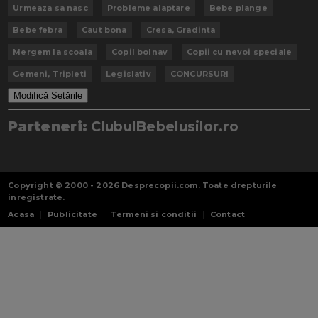
Urmeaza sa nasc
Probleme alaptare
Bebe plange
Bebe febra
Caut bona
Cresa, Gradinta
Mergem la scoala
Copil bolnav
Copii cu nevoi speciale
Gemeni, Tripleti
Legislativ
CONCURSURI
Modifică Setările
Parteneri:
ClubulBebelusilor.ro
Copyright © 2000 - 2026
Desprecopii.com
. Toate drepturile
inregistrate.
Acasa
Publicitate
Termeni si conditii
Contact