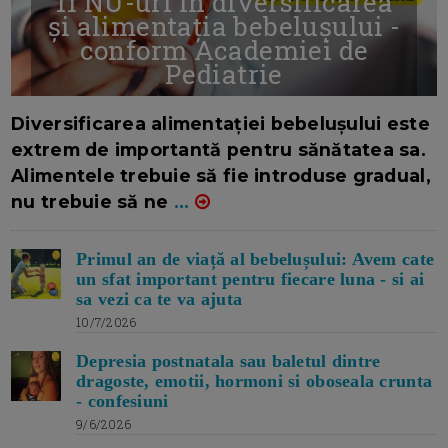
11 NU-uri in diversificarea
și alimentația bebelușului -
conform Academiei de
Pediatrie
16/7/2026
AUTOR: EDITOR DC.
Diversificarea alimentației bebelușului este
extrem de importantă pentru sănătatea sa.
Alimentele trebuie să fie introduse gradual,
nu trebuie să ne
...
Primul an de viață al bebelușului: Avem cate
un sfat important pentru fiecare luna - si ai
sa vezi ca te va ajuta
10/7/2026
Depresia postnatala sau baletul dintre
dragoste, emotii, hormoni si oboseala crunta
- confesiuni
9/6/2026