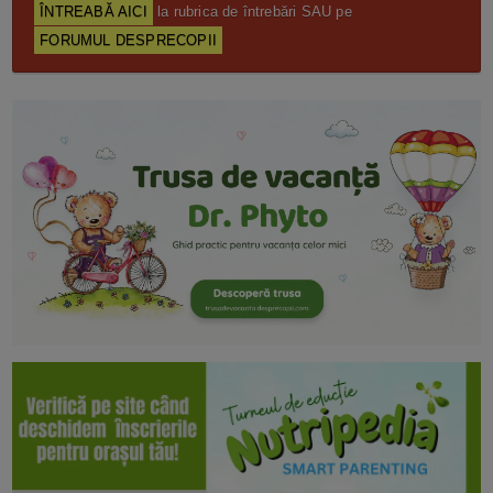
ÎNTREABĂ AICI
la rubrica de întrebări SAU pe
FORUMUL DESPRECOPII