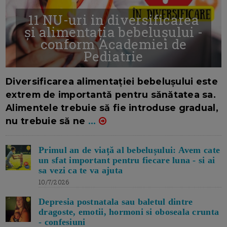
11 NU-uri in diversificarea
și alimentația bebelușului -
conform Academiei de
Pediatrie
16/7/2026
AUTOR: EDITOR DC.
Diversificarea alimentației bebelușului este
extrem de importantă pentru sănătatea sa.
Alimentele trebuie să fie introduse gradual,
nu trebuie să ne
...
Primul an de viață al bebelușului: Avem cate
un sfat important pentru fiecare luna - si ai
sa vezi ca te va ajuta
10/7/2026
Depresia postnatala sau baletul dintre
dragoste, emotii, hormoni si oboseala crunta
- confesiuni