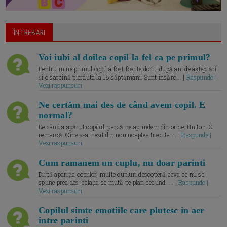
ÎNTREBARI
Voi iubi al doilea copil la fel ca pe primul?
Pentru mine primul copil a fost foarte dorit, după ani de așteptări
și o sarcină pierduta la 16 săptămâni. Sunt însărc... |
Raspunde |
Vezi raspunsuri
Ne certăm mai des de când avem copil. E
normal?
De când a apărut copilul, parcă ne aprindem din orice. Un ton. O
remarcă. Cine s-a trezit din nou noaptea trecuta.... |
Raspunde |
Vezi raspunsuri
Cum ramanem un cuplu, nu doar parinti
După apariția copiilor, multe cupluri descoperă ceva ce nu se
spune prea des: relația se mută pe plan secund. ... |
Raspunde |
Vezi raspunsuri
Copilul simte emotiile care plutesc in aer
intre parinti