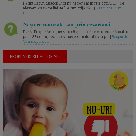
Părinții spun deseori: „Noi nu ne certăm în fața copilului.” „Ne
abținem, ca să fie liniște.” „Avem grijă să... |
Raspunde | Vezi
raspunsuri
Naștere naturală sau prin cezariană
Bună, Dragi mămici, aș vrea să știu dacă cele care au născut la
peste 38 de ani, ce ați ales: nașterea naturală sau p... |
Raspunde |
Vezi raspunsuri
PROPUNERI REDACTOR SEF