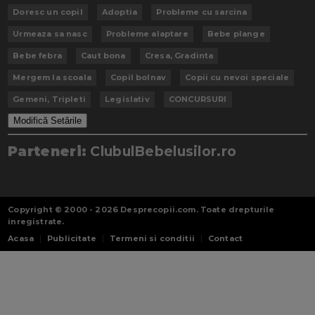
Doresc un copil
Adoptia
Probleme cu sarcina
Urmeaza sa nasc
Probleme alaptare
Bebe plange
Bebe febra
Caut bona
Cresa, Gradinta
Mergem la scoala
Copil bolnav
Copii cu nevoi speciale
Gemeni, Tripleti
Legislativ
CONCURSURI
Modifică Setările
Parteneri:
ClubulBebelusilor.ro
Copyright © 2000 - 2026
Desprecopii.com
. Toate drepturile
inregistrate.
Acasa
Publicitate
Termeni si conditii
Contact