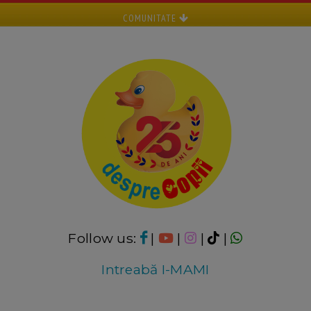
COMUNITATE
Follow us:
|
|
|
|
Intreabă I-MAMI