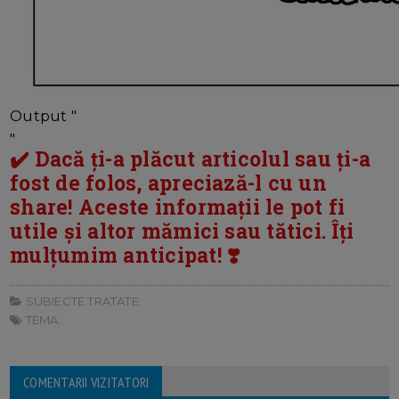
Output "
"
✔️ Dacă ți-a plăcut articolul sau ți-a
fost de folos, apreciază-l cu un
share! Aceste informații le pot fi
utile și altor mămici sau tătici. Îți
mulțumim anticipat! ❣️
SUBIECTE TRATATE:
TEMA:
COMENTARII VIZITATORI