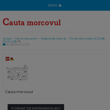
MENIU
C
auta morcovul
Acasa
>
Hai sa ne jucam
>
Desene de colorat
>
Foi de activitate LEGO®
DUPLO®
0
|
25/12/2013
Cauta morcovul
FORMAT DE IMPRIMANTA AICI