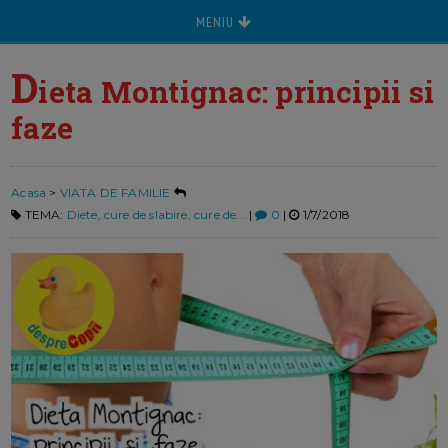
MENIU
D
ieta Montignac: principii si
faze
Acasa
>
VIATA DE FAMILIE
TEMA:
Diete, cure de slabire, cure de...
|
0
|
1/7/2018