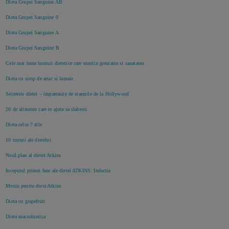
Dieta Grupei Sanguine AB
Dieta Grupei Sanguine 0
Dieta Grupei Sanguine A
Dieta Grupei Sanguine B
Cele mai bune bauturi dietetice care mentin greutatea si sanatatea
Dieta cu sirop de artar si lamaie
Secretele dietei – impartasite de starurile de la Hollywood
20 de alimente care te ajuta sa slabesti
Dieta celor 7 zile
10 riscuri ale dietelor
Noul plan al dietei Atkins
Inceputul primei faze ale dietei ATKINS: Inductia
Meniu pentru dieta Atkins
Dieta cu grapefruit
Dieta macrobiotica