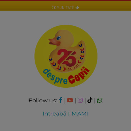
COMUNITATE
Follow us:
|
|
|
|
Intreabă I-MAMI