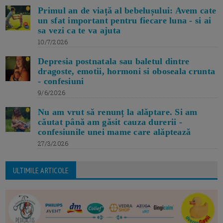
Primul an de viață al bebelușului: Avem cate
un sfat important pentru fiecare luna - si ai
sa vezi ca te va ajuta
10/7/2026
Depresia postnatala sau baletul dintre
dragoste, emotii, hormoni si oboseala crunta
- confesiuni
9/6/2026
Nu am vrut să renunț la alăptare. Si am
căutat până am găsit cauza durerii -
confesiunile unei mame care alăptează
27/3/2026
ULTIMILE ARTICOLE