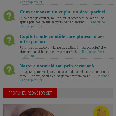
Vezi raspunsuri
Cum ramanem un cuplu, nu doar parinti
După apariția copiilor, multe cupluri descoperă ceva ce nu se
spune prea des: relația se mută pe plan secund. ... |
Raspunde |
Vezi raspunsuri
Copilul simte emotiile care plutesc in aer
intre parinti
Părinții spun deseori: „Noi nu ne certăm în fața copilului.” „Ne
abținem, ca să fie liniște.” „Avem grijă să... |
Raspunde | Vezi
raspunsuri
Naștere naturală sau prin cezariană
Bună, Dragi mămici, aș vrea să știu dacă cele care au născut la
peste 38 de ani, ce ați ales: nașterea naturală sau p... |
Raspunde |
Vezi raspunsuri
PROPUNERI REDACTOR SEF