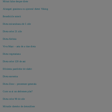
Mituri false despre diete
Alungati grasimea cu ajutorul dietei Viking
Beneficiile mierii
Dieta miraculoasa de 5 zile
Dieta celor 21 zile
Dieta Aleluia
Viva Mayr – arta de a tine dieta
Dieta vegetariana
Dieta celor 120 de ani
Eficienta pastilelor de slabit
Dieta ezoterica
Dieta Zone – prezentare generala
Cum sa ai un abdomen plat?
Dieta celor 90 de zile
Miturile dietelor de detoxifiere