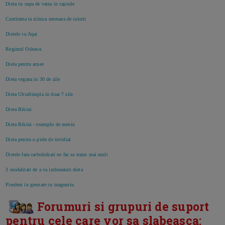
Dieta cu supa de varza in capsule
Cantitatea ta zilnica necesara de calorii
Dietele cu Aqai
Regimul Oshawa
Dieta pentru acnee
Dieta vegana in 30 de zile
Dieta UltraSimpla in doar 7 zile
Dieta Bikini
Dieta Bikini - exemplu de meniu
Dieta pentru o piele de invidiat
Dietele fara carbohidrati ne fac sa traim mai mult
3 modalitati de a va imbunatati dieta
Pierdem in greutate cu magneziu
Forumuri si grupuri de suport
pentru cele care vor sa slabeasca: