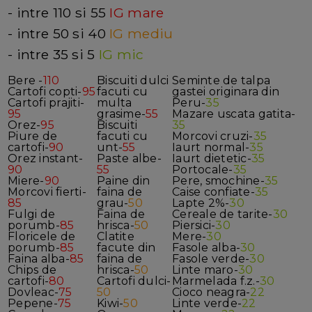
- intre 110 si 55
IG mare
- intre 50 si 40
IG mediu
- intre 35 si 5
IG mic
Bere -
110
Biscuiti dulci
Seminte de talpa
Cartofi copti-
95
facuti cu
gastei originara din
Cartofi prajiti-
multa
Peru-
35
95
grasime-
55
Mazare uscata gatita-
Orez-
95
Biscuiti
35
Piure de
facuti cu
Morcovi cruzi-
35
cartofi-
90
unt-
55
Iaurt normal-
35
Orez instant-
Paste albe-
Iaurt dietetic-
35
90
55
Portocale-
35
Miere-
90
Paine din
Pere, smochine-
35
Morcovi fierti-
faina de
Caise confiate-
35
85
grau-
50
Lapte 2%-
30
Fulgi de
Faina de
Cereale de tarite-
30
porumb-
85
hrisca-
50
Piersici-
30
Floricele de
Clatite
Mere-
30
porumb-
85
facute din
Fasole alba-
30
Faina alba-
85
faina de
Fasole verde-
30
Chips de
hrisca-
50
Linte maro-
30
cartofi-
80
Cartofi dulci-
Marmelada f.z.-
30
Dovleac-
75
50
Cioco neagra-
22
Pepene-
75
Kiwi-
50
Linte verde-
22