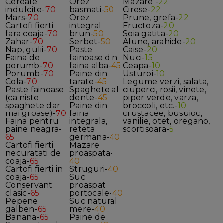
Cereale
Orez
Mazare -
22
indulcite-
70
basmati-
50
Cirese-
22
Mars-
70
Orez
Prune, grefa-
22
Cartofi fierti
integral
Fructoza-
20
fara coaja-
70
brun-
50
Soia gatita-
20
Zahar-
70
Serbet-
50
Alune, arahide-
20
Nap, gulii-
70
Paste
Caise-
20
Faina de
fainoase din
Nuci-
15
porumb-
70
faina alba-
45
Ceapa-
10
Porumb-
70
Paine din
Usturoi-
10
Cola-
70
tarate-
45
Legume verzi, salata,
Paste fainoase
Spaghete al
ciuperci, rosii, vinete,
(ca niste
dente-
45
piper verde, varza,
spaghete dar
Paine din
broccoli, etc.-
10
mai groase)-
70
faina
crustacee, busuioc,
Faina pentru
integrala,
vanilie, otet, oregano,
paine neagra-
reteta
scortisoara-
5
65
germana-
40
Cartofi fierti
Mazare
necuratati de
proaspata-
coaja-
65
40
Cartofi fierti in
Struguri-
40
coaja-
65
Suc
Conservant
proaspat
clasic-
65
portocale-
40
Pepene
Suc natural
galben-
65
mere-
40
Banana-
65
Paine de