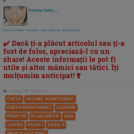
Femina Intim ...
Intre noi femeile. Cosmetice, diete, tampoane, dileme intime.
✔️ Dacă ți-a plăcut articolul sau ți-a
fost de folos, apreciază-l cu un
share! Aceste informații le pot fi
utile și altor mămici sau tătici. Îți
mulțumim anticipat! ❣️
SUBIECTE TRATATE:
DIETA
MICHEL MONTIGNAC
DIETA MONTIGNAC
LEGUME
FRUCTE
PLAN DIETA
APA
CAFEA
FAZA I
FAZA II
INDICE GLICEMIC