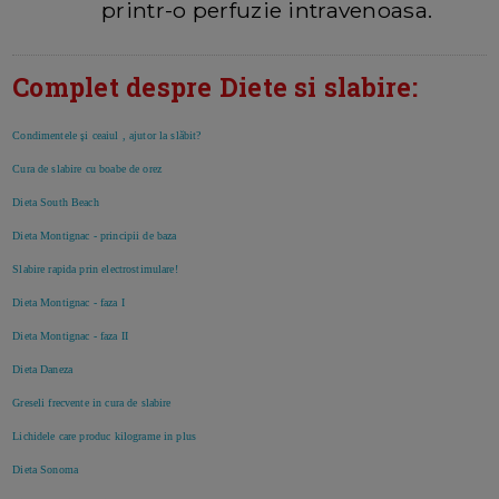
printr-o perfuzie intravenoasa.
Complet despre Diete si slabire:
Condimentele şi ceaiul , ajutor la slăbit?
Cura de slabire cu boabe de orez
Dieta South Beach
Dieta Montignac - principii de baza
Slabire rapida prin electrostimulare!
Dieta Montignac - faza I
Dieta Montignac - faza II
Dieta Daneza
Greseli frecvente in cura de slabire
Lichidele care produc kilograme in plus
Dieta Sonoma