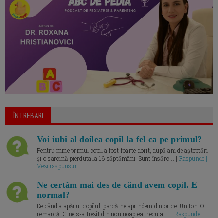
ÎNTREBARI
Voi iubi al doilea copil la fel ca pe primul?
Pentru mine primul copil a fost foarte dorit, după ani de așteptări
și o sarcină pierduta la 16 săptămâni. Sunt însărc... |
Raspunde |
Vezi raspunsuri
Ne certăm mai des de când avem copil. E
normal?
De când a apărut copilul, parcă ne aprindem din orice. Un ton. O
remarcă. Cine s-a trezit din nou noaptea trecuta.... |
Raspunde |