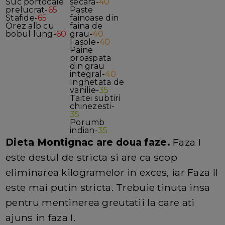
Suc portocale
secara-
40
prelucrat-
65
Paste
Stafide-
65
fainoase din
Orez alb cu
faina de
bobul lung-
60
grau-
40
Fasole-
40
Paine
proaspata
din grau
integral-
40
Inghetata de
vanilie-
35
Taitei subtiri
chinezesti-
35
Porumb
indian-
35
Dieta Montignac are doua faze.
Faza I
este destul de stricta si are ca scop
eliminarea kilogramelor in exces, iar Faza II
este mai putin stricta. Trebuie tinuta insa
pentru mentinerea greutatii la care ati
ajuns in faza I.