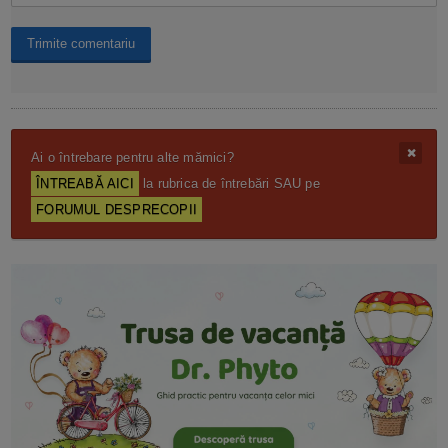
Ai o întrebare pentru alte mămici?
ÎNTREABĂ AICI
la rubrica de întrebări SAU pe
FORUMUL DESPRECOPII