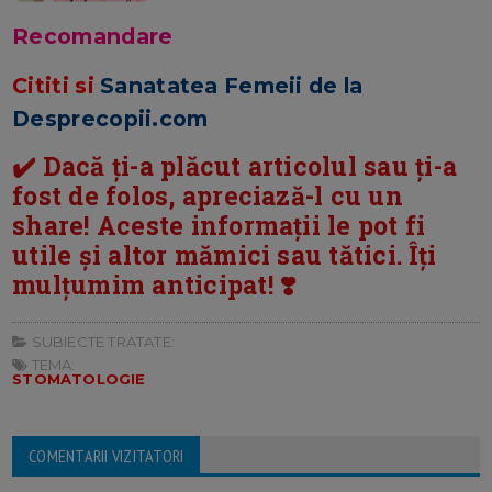
Recomandare
Cititi si
Sanatatea Femeii de la
Desprecopii.com
✔️ Dacă ți-a plăcut articolul sau ți-a
fost de folos, apreciază-l cu un
share! Aceste informații le pot fi
utile și altor mămici sau tătici. Îți
mulțumim anticipat! ❣️
SUBIECTE TRATATE:
TEMA:
STOMATOLOGIE
COMENTARII VIZITATORI