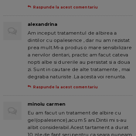
Raspunde la acest comentariu
alexandrina
Am inceput tratamentul de albirea a
dintilor cu opalesence , dar nu am rezistat
prea mult.Mi-a produs o mare sensibilizare
a nervilor dentari, practic am facut cateva
nopti albe si durerile au persistat si a doua
zi. Sunt in cautare de alte tratamente , mai
degraba naturiste .La acesta voi renunta.
Raspunde la acest comentariu
minoiu carmen
Eu am facut un tratament de albire cu
gel(opalesence),acum 5 ani.Dintii mi s-au
albit considerabil.Acest tartament a durat
10 zile,de fapt seri,pentru ca seara puneam