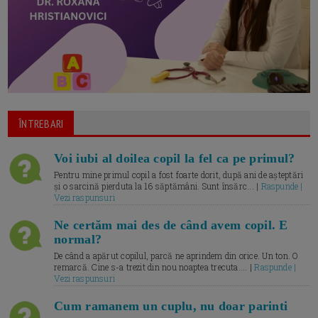
ÎNTREBARI
Voi iubi al doilea copil la fel ca pe primul?
Pentru mine primul copil a fost foarte dorit, după ani de așteptări
și o sarcină pierduta la 16 săptămâni. Sunt însărc... |
Raspunde |
Vezi raspunsuri
Ne certăm mai des de când avem copil. E
normal?
De când a apărut copilul, parcă ne aprindem din orice. Un ton. O
remarcă. Cine s-a trezit din nou noaptea trecuta.... |
Raspunde |
Vezi raspunsuri
Cum ramanem un cuplu, nu doar parinti