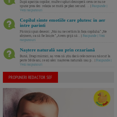
După apariția copiilor, multe cupluri descoperă ceva ce nu se
spune prea des: relația se mută pe plan secund. ... |
Raspunde |
Vezi raspunsuri
Copilul simte emotiile care plutesc in aer
intre parinti
Părinții spun deseori: „Noi nu ne certăm în fața copilului.” „Ne
abținem, ca să fie liniște.” „Avem grijă să... |
Raspunde | Vezi
raspunsuri
Naștere naturală sau prin cezariană
Bună, Dragi mămici, aș vrea să știu dacă cele care au născut la
peste 38 de ani, ce ați ales: nașterea naturală sau p... |
Raspunde |
Vezi raspunsuri
PROPUNERI REDACTOR SEF