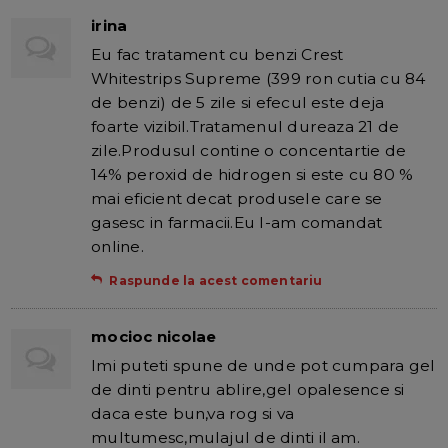
irina
Eu fac tratament cu benzi Crest
Whitestrips Supreme (399 ron cutia cu 84
de benzi) de 5 zile si efecul este deja
foarte vizibil.Tratamenul dureaza 21 de
zile.Produsul contine o concentartie de
14% peroxid de hidrogen si este cu 80 %
mai eficient decat produsele care se
gasesc in farmacii.Eu l-am comandat
online.
Raspunde la acest comentariu
mocioc nicolae
Imi puteti spune de unde pot cumpara gel
de dinti pentru ablire,gel opalesence si
daca este bun,va rog si va
multumesc,mulajul de dinti il am.