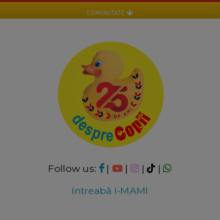
COMUNITATE
Follow us:
|
|
|
|
Intreabă I-MAMI