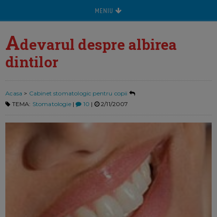
MENIU
A
devarul despre albirea
dintilor
Acasa
>
Cabinet stomatologic pentru copii
TEMA:
Stomatologie
|
10
|
2/11/2007