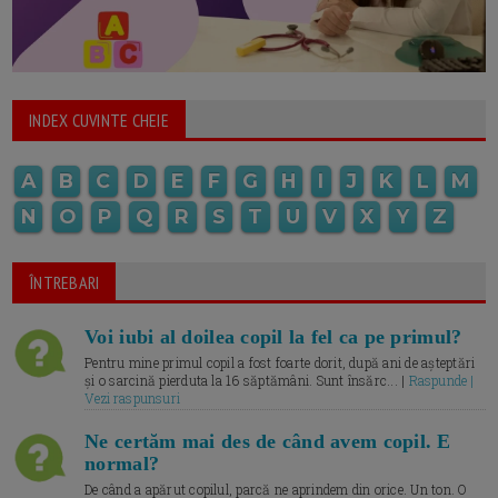
INDEX CUVINTE CHEIE
A
B
C
D
E
F
G
H
I
J
K
L
M
N
O
P
Q
R
S
T
U
V
X
Y
Z
ÎNTREBARI
Voi iubi al doilea copil la fel ca pe primul?
Pentru mine primul copil a fost foarte dorit, după ani de așteptări
și o sarcină pierduta la 16 săptămâni. Sunt însărc... |
Raspunde |
Vezi raspunsuri
Ne certăm mai des de când avem copil. E
normal?
De când a apărut copilul, parcă ne aprindem din orice. Un ton. O