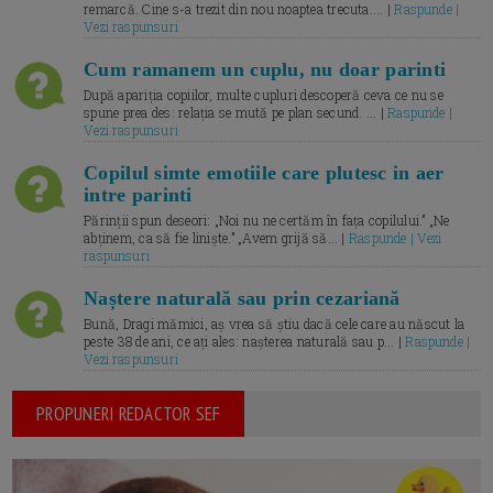
remarcă. Cine s-a trezit din nou noaptea trecuta.... |
Raspunde |
Vezi raspunsuri
Cum ramanem un cuplu, nu doar parinti
După apariția copiilor, multe cupluri descoperă ceva ce nu se
spune prea des: relația se mută pe plan secund. ... |
Raspunde |
Vezi raspunsuri
Copilul simte emotiile care plutesc in aer
intre parinti
Părinții spun deseori: „Noi nu ne certăm în fața copilului.” „Ne
abținem, ca să fie liniște.” „Avem grijă să... |
Raspunde | Vezi
raspunsuri
Naștere naturală sau prin cezariană
Bună, Dragi mămici, aș vrea să știu dacă cele care au născut la
peste 38 de ani, ce ați ales: nașterea naturală sau p... |
Raspunde |
Vezi raspunsuri
PROPUNERI REDACTOR SEF