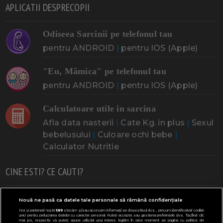
APLICATII DESPRECOPII
Odiseea Sarcinii pe telefonul tau
pentru ANDROID
|
pentru IOS (Apple)
"Eu, Mămica" pe telefonul tau
pentru ANDROID
|
pentru IOS (Apple)
Calculatoare utile in sarcina
Afla data nasterii
|
Cate Kg. in plus
|
Sexul
bebelusului
|
Culoare ochi bebe
|
Calculator Nutritie
CINE ESTI? CE CAUTI?
Doresc un copil
Adoptia
Probleme cu sarcina
Nouă ne pasă ca datele tale personale să rămână confidențiale
Noi și partenerii noștri
589
stocăm și/sau accesăm informații pe dispozitivul dvs., precum identificatorii cookie
Urmeaza sa nasc
Probleme alaptare
Bebe plange
unici pentru prelucrarea datelor cu caracter personal. Puteți accepta sau gestiona preferințele dvs. făcând clic
mai jos, respectiv vă puteți opune utilizării unui interes legitim în orice moment pe pagina cu politica de