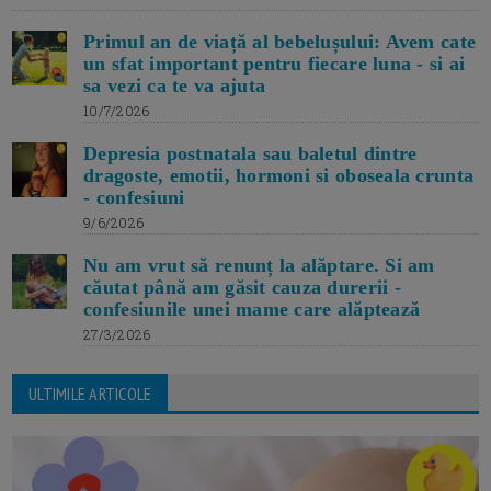
Primul an de viață al bebelușului: Avem cate
un sfat important pentru fiecare luna - si ai
sa vezi ca te va ajuta
10/7/2026
Depresia postnatala sau baletul dintre
dragoste, emotii, hormoni si oboseala crunta
- confesiuni
9/6/2026
Nu am vrut să renunț la alăptare. Si am
căutat până am găsit cauza durerii -
confesiunile unei mame care alăptează
27/3/2026
ULTIMILE ARTICOLE