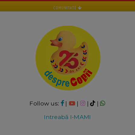
COMUNITATE
Follow us:
|
|
|
|
Intreabă I-MAMI