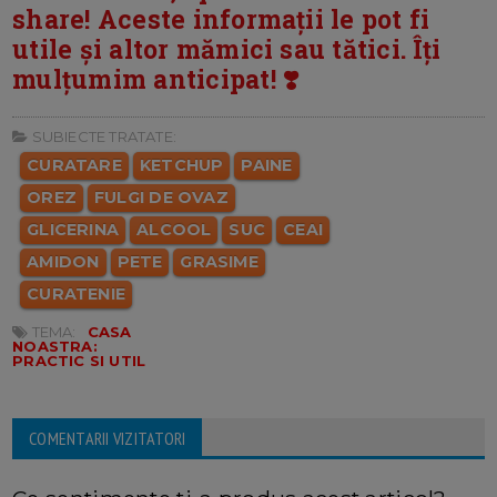
share! Aceste informații le pot fi
utile și altor mămici sau tătici. Îți
mulțumim anticipat! ❣️
SUBIECTE TRATATE:
CURATARE
KETCHUP
PAINE
OREZ
FULGI DE OVAZ
GLICERINA
ALCOOL
SUC
CEAI
AMIDON
PETE
GRASIME
CURATENIE
TEMA:
CASA
NOASTRA:
PRACTIC SI UTIL
COMENTARII VIZITATORI