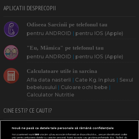
APLICATII DESPRECOPII
Odiseea Sarcinii pe telefonul tau
pentru ANDROID
|
pentru IOS (Apple)
"Eu, Mămica" pe telefonul tau
pentru ANDROID
|
pentru IOS (Apple)
Calculatoare utile in sarcina
Afla data nasterii
|
Cate Kg. in plus
|
Sexul
bebelusului
|
Culoare ochi bebe
|
Calculator Nutritie
CINE ESTI? CE CAUTI?
Doresc un copil
Adoptia
Probleme cu sarcina
Nouă ne pasă ca datele tale personale să rămână confidențiale
Noi și partenerii noștri
589
stocăm și/sau accesăm informații pe dispozitivul dvs., precum identificatorii cookie
Urmeaza sa nasc
Probleme alaptare
Bebe plange
unici pentru prelucrarea datelor cu caracter personal. Puteți accepta sau gestiona preferințele dvs. făcând clic