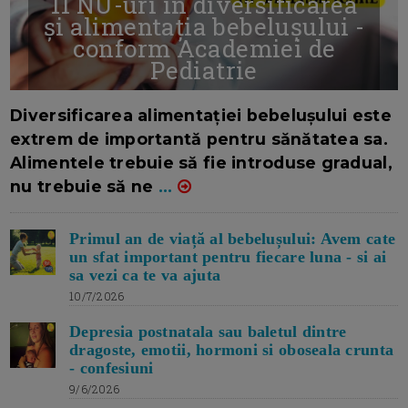
11 NU-uri in diversificarea
și alimentația bebelușului -
conform Academiei de
Pediatrie
16/7/2026
AUTOR: EDITOR DC.
Diversificarea alimentației bebelușului este
extrem de importantă pentru sănătatea sa.
Alimentele trebuie să fie introduse gradual,
nu trebuie să ne
...
Primul an de viață al bebelușului: Avem cate
un sfat important pentru fiecare luna - si ai
sa vezi ca te va ajuta
10/7/2026
Depresia postnatala sau baletul dintre
dragoste, emotii, hormoni si oboseala crunta
- confesiuni
9/6/2026