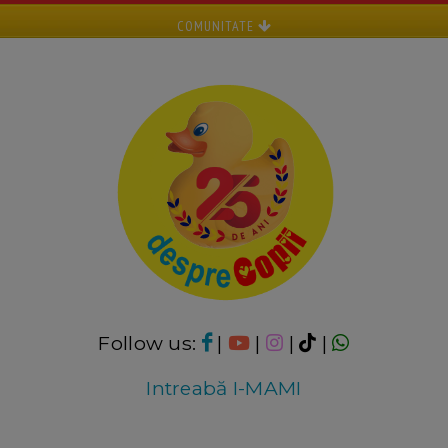
COMUNITATE
Follow us:
|
|
|
|
Intreabă I-MAMI