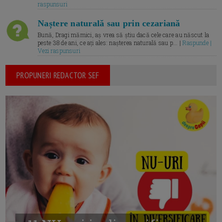
raspunsuri
Naștere naturală sau prin cezariană
Bună, Dragi mămici, aș vrea să știu dacă cele care au născut la
peste 38 de ani, ce ați ales: nașterea naturală sau p... |
Raspunde |
Vezi raspunsuri
PROPUNERI REDACTOR SEF