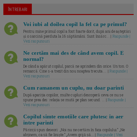
ÎNTREBARI
Voi iubi al doilea copil la fel ca pe primul?
Pentru mine primul copil a fost foarte dorit, după ani de așteptări
și o sarcină pierduta la 16 săptămâni. Sunt însărc... |
Raspunde |
Vezi raspunsuri
Ne certăm mai des de când avem copil. E
normal?
De când a apărut copilul, parcă ne aprindem din orice. Un ton. O
remarcă. Cine s-a trezit din nou noaptea trecuta.... |
Raspunde |
Vezi raspunsuri
Cum ramanem un cuplu, nu doar parinti
După apariția copiilor, multe cupluri descoperă ceva ce nu se
spune prea des: relația se mută pe plan secund. ... |
Raspunde |
Vezi raspunsuri
Copilul simte emotiile care plutesc in aer
intre parinti
Părinții spun deseori: „Noi nu ne certăm în fața copilului.” „Ne
abținem, ca să fie liniște.” „Avem grijă să... |
Raspunde | Vezi