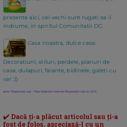
prezenta aici, cei vechi sunt rugati sa ii
indrume, in spiritul Comunitatii DC.
Casa noastra, dulce casa:
Decoratiuni, stiluri, perdele, planuri de
casa, dulapuri, faiante, bidinele, galeti cu
var :))
autor: Desprecopii.com - Toate drepturile rezervate Desprecopii.com (c) 2013
✔️ Dacă ți-a plăcut articolul sau ți-a
fost de folos, apreciază-l cu un