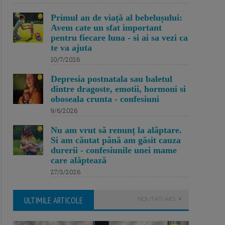
Primul an de viață al bebelușului:
Avem cate un sfat important
pentru fiecare luna - si ai sa vezi ca
te va ajuta
10/7/2026
Depresia postnatala sau baletul
dintre dragoste, emotii, hormoni si
oboseala crunta - confesiuni
9/6/2026
Nu am vrut să renunț la alăptare.
Si am căutat până am găsit cauza
durerii - confesiunile unei mame
care alăptează
27/3/2026
ULTIMILE ARTICOLE
NOUTATI AICI