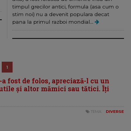
timpul grecilor antici, formula (asa cum o
stim noi) nu a devenit populara decat
pana la primul razboi mondial....
1
i-a fost de folos, apreciază-l cu un
tile și altor mămici sau tătici. Îți
TEMA:
DIVERSE