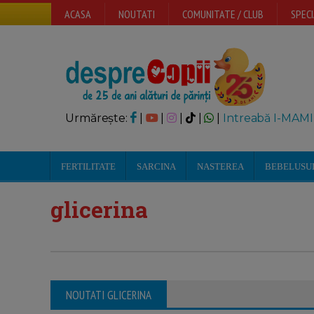
ACASA
NOUTATI
COMUNITATE / CLUB
SPECI
Urmărește:
|
|
|
|
|
Intreabă I-MAMI
FERTILITATE
SARCINA
NASTEREA
BEBELUSU
glicerina
NOUTATI GLICERINA