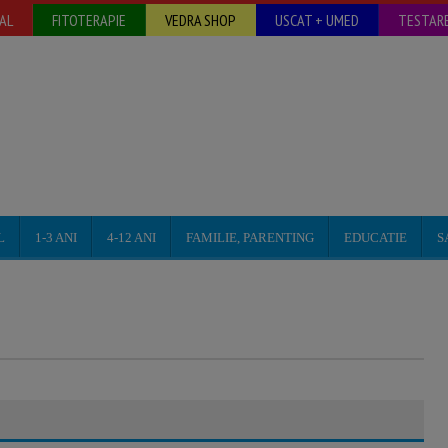
AL
FITOTERAPIE
VEDRA SHOP
USCAT + UMED
TESTARE
L
1-3 ANI
4-12 ANI
FAMILIE, PARENTING
EDUCATIE
S