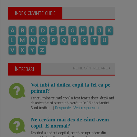
INDEX CUVINTE CHEIE
A
B
C
D
E
F
G
H
I
J
K
L
M
N
O
P
Q
R
S
T
U
V
X
Y
Z
ÎNTREBARI
PUNE O ÎNTREBARE
Voi iubi al doilea copil la fel ca pe
primul?
Pentru mine primul copil a fost foarte dorit, după ani
de așteptări și o sarcină pierduta la 16 săptămâni.
Sunt însărc... |
Raspunde | Vezi raspunsuri
Ne certăm mai des de când avem
copil. E normal?
De când a apărut copilul, parcă ne aprindem din