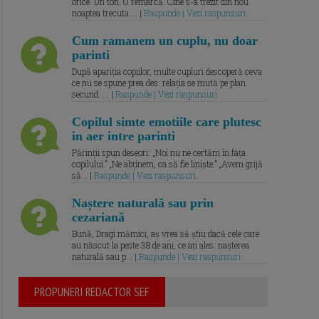
orice. Un ton. O remarcă. Cine s-a trezit din nou
noaptea trecuta.... |
Raspunde | Vezi raspunsuri
Cum ramanem un cuplu, nu doar
parinti
După apariția copiilor, multe cupluri descoperă ceva
ce nu se spune prea des: relația se mută pe plan
secund. ... |
Raspunde | Vezi raspunsuri
Copilul simte emotiile care plutesc
in aer intre parinti
Părinții spun deseori: „Noi nu ne certăm în fața
copilului.” „Ne abținem, ca să fie liniște.” „Avem grijă
să... |
Raspunde | Vezi raspunsuri
Naștere naturală sau prin
cezariană
Bună, Dragi mămici, aș vrea să știu dacă cele care
au născut la peste 38 de ani, ce ați ales: nașterea
naturală sau p... |
Raspunde | Vezi raspunsuri
PROPUNERI REDACTOR SEF