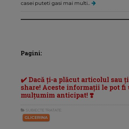
casei puteti gasi mai multi...
Pagini:
✔️ Dacă ți-a plăcut articolul sau ț
share! Aceste informații le pot fi u
mulțumim anticipat! ❣️
SUBIECTE TRATATE:
GLICERINA