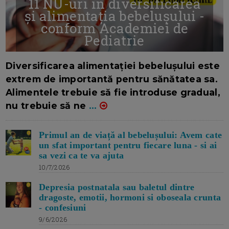
11 NU-uri in diversificarea
și alimentația bebelușului -
conform Academiei de
Pediatrie
16/7/2026
AUTOR: EDITOR DC.
Diversificarea alimentației bebelușului este
extrem de importantă pentru sănătatea sa.
Alimentele trebuie să fie introduse gradual,
nu trebuie să ne
...
Primul an de viață al bebelușului: Avem cate
un sfat important pentru fiecare luna - si ai
sa vezi ca te va ajuta
10/7/2026
Depresia postnatala sau baletul dintre
dragoste, emotii, hormoni si oboseala crunta
- confesiuni
9/6/2026