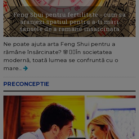
Feng Shui pentru fertilitate - cum sa
aranjezi spatiul pentru a-ti mari
șansele de a ramane insarcinata
Ne poate ajuta arta Feng Shui pentru a
rămâne însărcinate? 🌸🧘‍♀️În societatea
modernă, toată lumea se confruntă cu o
mare...
PRECONCEPTIE