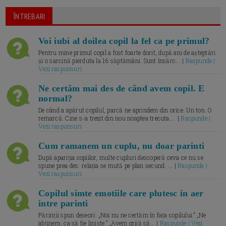
ÎNTREBARI
Voi iubi al doilea copil la fel ca pe primul?
Pentru mine primul copil a fost foarte dorit, după ani de așteptări
și o sarcină pierduta la 16 săptămâni. Sunt însărc... |
Raspunde |
Vezi raspunsuri
Ne certăm mai des de când avem copil. E
normal?
De când a apărut copilul, parcă ne aprindem din orice. Un ton. O
remarcă. Cine s-a trezit din nou noaptea trecuta.... |
Raspunde |
Vezi raspunsuri
Cum ramanem un cuplu, nu doar parinti
După apariția copiilor, multe cupluri descoperă ceva ce nu se
spune prea des: relația se mută pe plan secund. ... |
Raspunde |
Vezi raspunsuri
Copilul simte emotiile care plutesc in aer
intre parinti
Părinții spun deseori: „Noi nu ne certăm în fața copilului.” „Ne
abținem, ca să fie liniște.” „Avem grijă să... |
Raspunde | Vezi