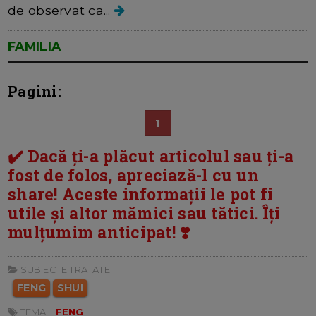
de observat ca...
FAMILIA
Pagini:
1
✔️ Dacă ți-a plăcut articolul sau ți-a
fost de folos, apreciază-l cu un
share! Aceste informații le pot fi
utile și altor mămici sau tătici. Îți
mulțumim anticipat! ❣️
SUBIECTE TRATATE:
FENG
SHUI
TEMA:
FENG