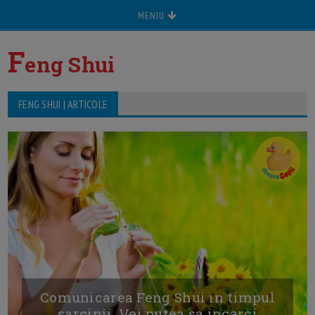
MENIU
F
eng Shui
FENG SHUI | ARTICOLE
Comunicarea Feng Shui in timpul
sarcinii. Vei putea sa incarci