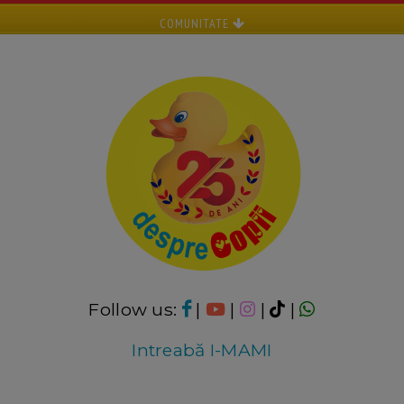
COMUNITATE
Follow us:
|
|
|
|
Intreabă I-MAMI