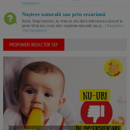
raspunsuri
Naștere naturală sau prin cezariană
Bună, Dragi mămici, aș vrea să știu dacă cele care au născut la
peste 38 de ani, ce ați ales: nașterea naturală sau p... |
Raspunde |
Vezi raspunsuri
PROPUNERI REDACTOR SEF