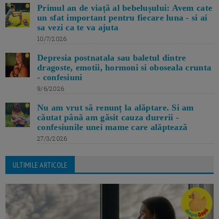
Primul an de viață al bebelușului: Avem cate
un sfat important pentru fiecare luna - si ai
sa vezi ca te va ajuta
10/7/2026
Depresia postnatala sau baletul dintre
dragoste, emotii, hormoni si oboseala crunta
- confesiuni
9/6/2026
Nu am vrut să renunț la alăptare. Si am
căutat până am găsit cauza durerii -
confesiunile unei mame care alăptează
27/3/2026
ULTIMILE ARTICOLE