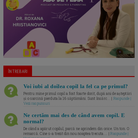
ÎNTREBARI
Voi iubi al doilea copil la fel ca pe primul?
Pentru mine primul copil a fost foarte dorit, după ani de așteptări
și o sarcină pierduta la 16 săptămâni. Sunt însărc... |
Raspunde |
Vezi raspunsuri
Ne certăm mai des de când avem copil. E
normal?
De când a apărut copilul, parcă ne aprindem din orice. Un ton. O
remarcă. Cine s-a trezit din nou noaptea trecuta.... |
Raspunde |