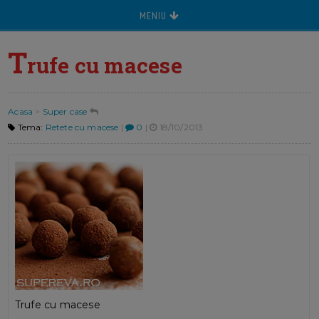
MENIU
T
rufe cu macese
Acasa
>
Super case
Tema:
Retete cu macese
|
0
|
18/10/2013
Trufe cu macese