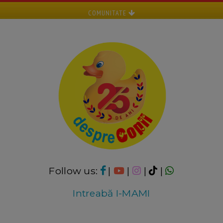
COMUNITATE
Follow us:
|
|
|
|
Intreabă I-MAMI