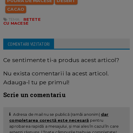
PUDRA DE MACESE
DESERT
CACAO
TEMA:
RETETE
CU MACESE
COMENTARII VIZITATORI
Ce sentimente ti-a produs acest articol?
Nu exista comentarii la acest articol.
Adauga-l tu pe primul!
Scrie un comentariu
Adresa de mail nu se publică (ramâi anonim)
dar
completarea corectă este necesară
pentru
aprobarea rapidă a mesajului, și mai ales în cazul în care
aștepți răspuns. | Toate câmpurile trebuie completate!