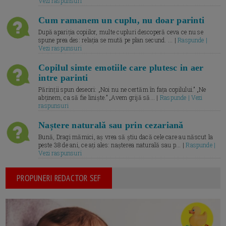
Vezi raspunsuri
Cum ramanem un cuplu, nu doar parinti
După apariția copiilor, multe cupluri descoperă ceva ce nu se
spune prea des: relația se mută pe plan secund. ... |
Raspunde |
Vezi raspunsuri
Copilul simte emotiile care plutesc in aer
intre parinti
Părinții spun deseori: „Noi nu ne certăm în fața copilului.” „Ne
abținem, ca să fie liniște.” „Avem grijă să... |
Raspunde | Vezi
raspunsuri
Naștere naturală sau prin cezariană
Bună, Dragi mămici, aș vrea să știu dacă cele care au născut la
peste 38 de ani, ce ați ales: nașterea naturală sau p... |
Raspunde |
Vezi raspunsuri
PROPUNERI REDACTOR SEF