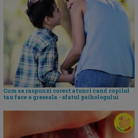
Cum sa raspunzi corect atunci cand copilul
tau face o greseala - sfatul psihologului