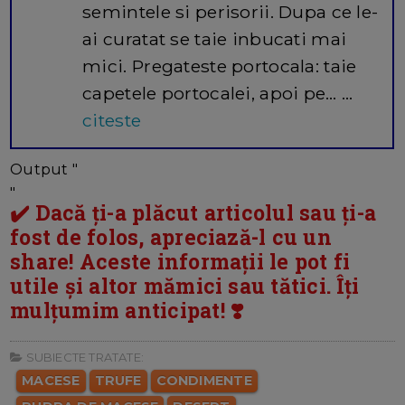
semintele si perisorii. Dupa ce le-
ai curatat se taie inbucati mai
mici. Pregateste portocala: taie
capetele portocalei, apoi pe… ...
citeste
Output "
"
✔️ Dacă ți-a plăcut articolul sau ți-a
fost de folos, apreciază-l cu un
share! Aceste informații le pot fi
utile și altor mămici sau tătici. Îți
mulțumim anticipat! ❣️
SUBIECTE TRATATE:
MACESE
TRUFE
CONDIMENTE