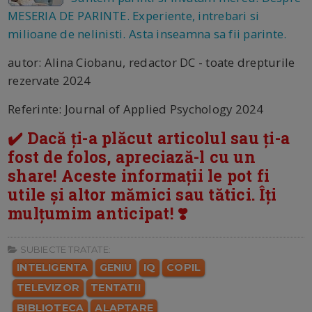
MESERIA DE PARINTE. Experiente, intrebari si
milioane de nelinisti. Asta inseamna sa fii parinte.
autor: Alina Ciobanu, redactor DC - toate drepturile
rezervate 2024
Referinte: Journal of Applied Psychology 2024
✔️ Dacă ți-a plăcut articolul sau ți-a
fost de folos, apreciază-l cu un
share! Aceste informații le pot fi
utile și altor mămici sau tătici. Îți
mulțumim anticipat! ❣️
SUBIECTE TRATATE:
INTELIGENTA
GENIU
IQ
COPIL
TELEVIZOR
TENTATII
BIBLIOTECA
ALAPTARE