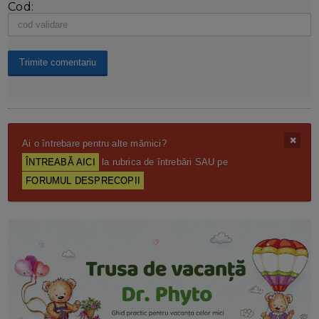
Cod:
Ai o întrebare pentru alte mămici?
ÎNTREABĂ AICI
la rubrica de întrebări SAU pe
FORUMUL DESPRECOPII