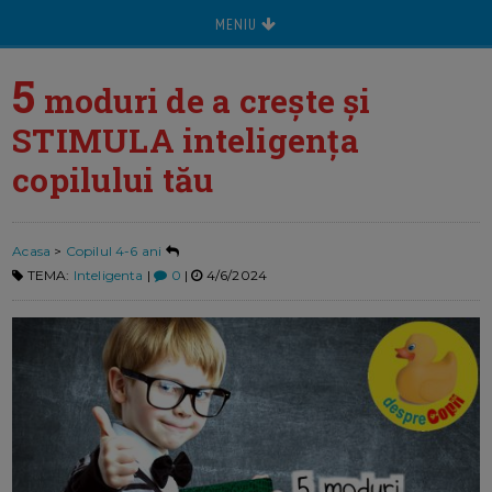
MENIU
5
moduri de a crește și
STIMULA inteligența
copilului tău
Acasa
>
Copilul 4-6 ani
TEMA:
Inteligenta
|
0
|
4/6/2024