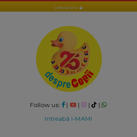
COMUNITATE
Follow us:
|
|
|
|
Intreabă I-MAMI