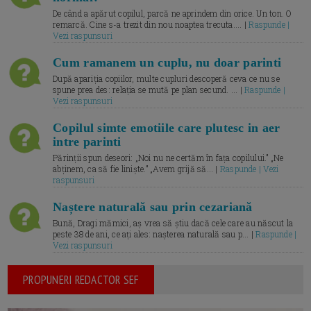
De când a apărut copilul, parcă ne aprindem din orice. Un ton. O
remarcă. Cine s-a trezit din nou noaptea trecuta.... |
Raspunde |
Vezi raspunsuri
Cum ramanem un cuplu, nu doar parinti
După apariția copiilor, multe cupluri descoperă ceva ce nu se
spune prea des: relația se mută pe plan secund. ... |
Raspunde |
Vezi raspunsuri
Copilul simte emotiile care plutesc in aer
intre parinti
Părinții spun deseori: „Noi nu ne certăm în fața copilului.” „Ne
abținem, ca să fie liniște.” „Avem grijă să... |
Raspunde | Vezi
raspunsuri
Naștere naturală sau prin cezariană
Bună, Dragi mămici, aș vrea să știu dacă cele care au născut la
peste 38 de ani, ce ați ales: nașterea naturală sau p... |
Raspunde |
Vezi raspunsuri
PROPUNERI REDACTOR SEF