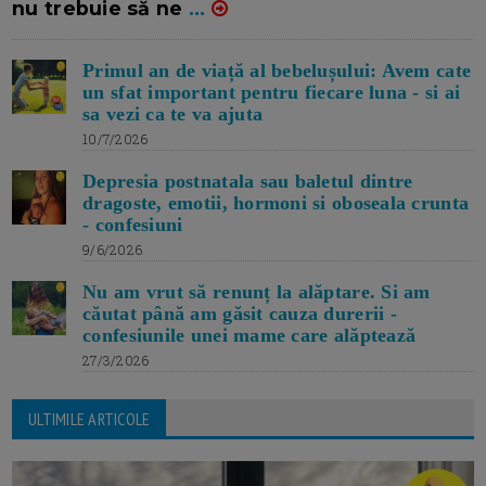
nu trebuie să ne
...
Primul an de viață al bebelușului: Avem cate
un sfat important pentru fiecare luna - si ai
sa vezi ca te va ajuta
10/7/2026
Depresia postnatala sau baletul dintre
dragoste, emotii, hormoni si oboseala crunta
- confesiuni
9/6/2026
Nu am vrut să renunț la alăptare. Si am
căutat până am găsit cauza durerii -
confesiunile unei mame care alăptează
27/3/2026
ULTIMILE ARTICOLE