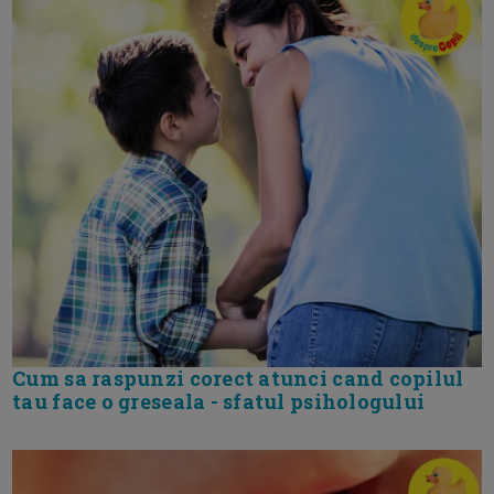
Cum sa raspunzi corect atunci cand copilul
tau face o greseala - sfatul psihologului