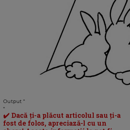
Output "
"
✔️ Dacă ți-a plăcut articolul sau ți-a
fost de folos, apreciază-l cu un