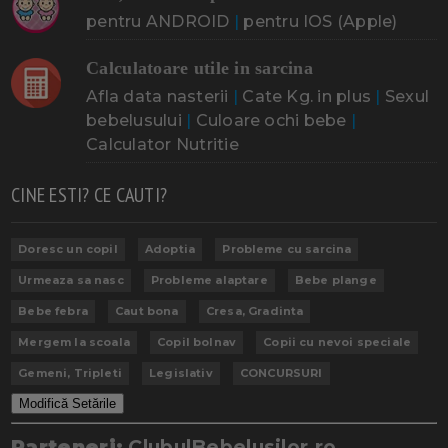
pentru ANDROID
|
pentru IOS (Apple)
Calculatoare utile in sarcina
Afla data nasterii
|
Cate Kg. in plus
|
Sexul
bebelusului
|
Culoare ochi bebe
|
Calculator Nutritie
CINE ESTI? CE CAUTI?
Doresc un copil
Adoptia
Probleme cu sarcina
Urmeaza sa nasc
Probleme alaptare
Bebe plange
Bebe febra
Caut bona
Cresa, Gradinta
Mergem la scoala
Copil bolnav
Copii cu nevoi speciale
Gemeni, Tripleti
Legislativ
CONCURSURI
Modifică Setările
Parteneri:
ClubulBebelusilor.ro