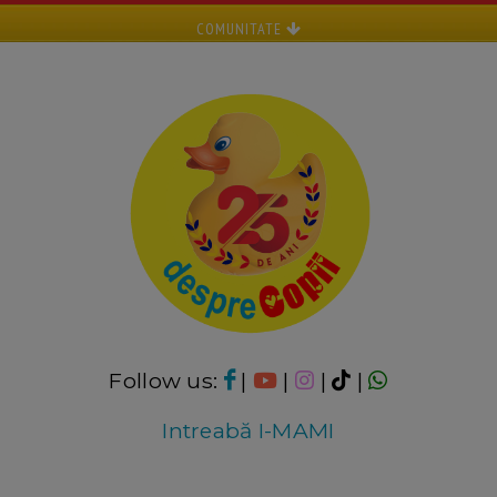
COMUNITATE
Follow us:
|
|
|
|
Intreabă I-MAMI