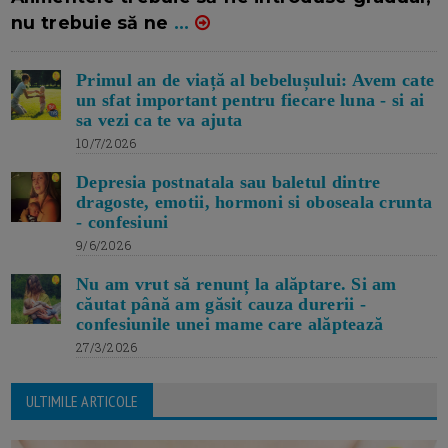
nu trebuie să ne
...
Primul an de viață al bebelușului: Avem cate
un sfat important pentru fiecare luna - si ai
sa vezi ca te va ajuta
10/7/2026
Depresia postnatala sau baletul dintre
dragoste, emotii, hormoni si oboseala crunta
- confesiuni
9/6/2026
Nu am vrut să renunț la alăptare. Si am
căutat până am găsit cauza durerii -
confesiunile unei mame care alăptează
27/3/2026
ULTIMILE ARTICOLE