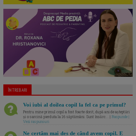
ÎNTREBARI
Voi iubi al doilea copil la fel ca pe primul?
Pentru mine primul copil a fost foarte dorit, după ani de așteptări
și o sarcină pierduta la 16 săptămâni. Sunt însărc... |
Raspunde |
Vezi raspunsuri
Ne certăm mai des de când avem copil. E