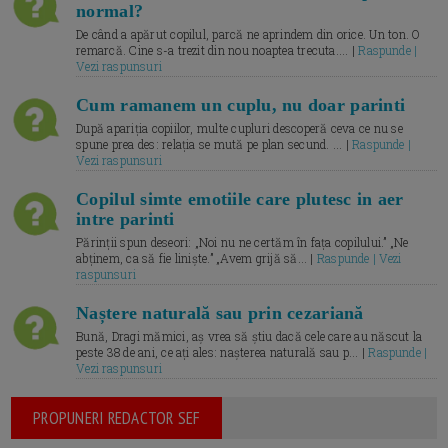
normal?
De când a apărut copilul, parcă ne aprindem din orice. Un ton. O
remarcă. Cine s-a trezit din nou noaptea trecuta.... |
Raspunde |
Vezi raspunsuri
Cum ramanem un cuplu, nu doar parinti
După apariția copiilor, multe cupluri descoperă ceva ce nu se
spune prea des: relația se mută pe plan secund. ... |
Raspunde |
Vezi raspunsuri
Copilul simte emotiile care plutesc in aer
intre parinti
Părinții spun deseori: „Noi nu ne certăm în fața copilului.” „Ne
abținem, ca să fie liniște.” „Avem grijă să... |
Raspunde | Vezi
raspunsuri
Naștere naturală sau prin cezariană
Bună, Dragi mămici, aș vrea să știu dacă cele care au născut la
peste 38 de ani, ce ați ales: nașterea naturală sau p... |
Raspunde |
Vezi raspunsuri
PROPUNERI REDACTOR SEF