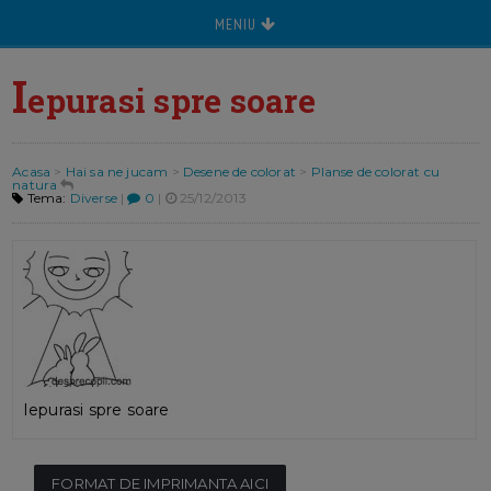
MENIU
I
epurasi spre soare
Acasa
>
Hai sa ne jucam
>
Desene de colorat
>
Planse de colorat cu
natura
Tema:
Diverse
|
0
|
25/12/2013
Iepurasi spre soare
FORMAT DE IMPRIMANTA AICI