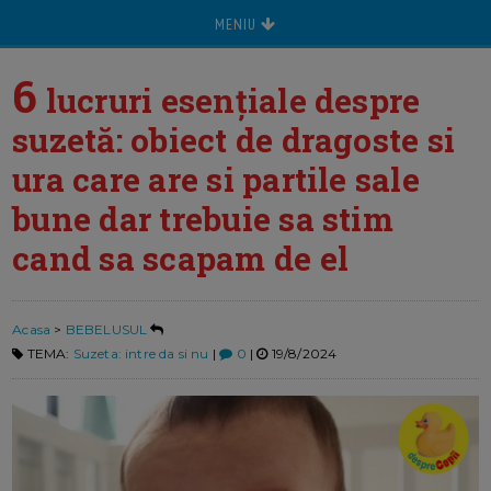
MENIU
6
lucruri esențiale despre
suzetă: obiect de dragoste si
ura care are si partile sale
bune dar trebuie sa stim
cand sa scapam de el
Acasa
>
BEBELUSUL
TEMA:
Suzeta: intre da si nu
|
0
|
19/8/2024