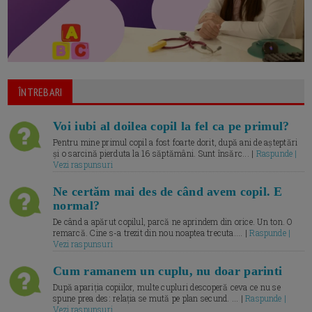
ÎNTREBARI
Voi iubi al doilea copil la fel ca pe primul?
Pentru mine primul copil a fost foarte dorit, după ani de așteptări
și o sarcină pierduta la 16 săptămâni. Sunt însărc... |
Raspunde |
Vezi raspunsuri
Ne certăm mai des de când avem copil. E
normal?
De când a apărut copilul, parcă ne aprindem din orice. Un ton. O
remarcă. Cine s-a trezit din nou noaptea trecuta.... |
Raspunde |
Vezi raspunsuri
Cum ramanem un cuplu, nu doar parinti
După apariția copiilor, multe cupluri descoperă ceva ce nu se
spune prea des: relația se mută pe plan secund. ... |
Raspunde |
Vezi raspunsuri