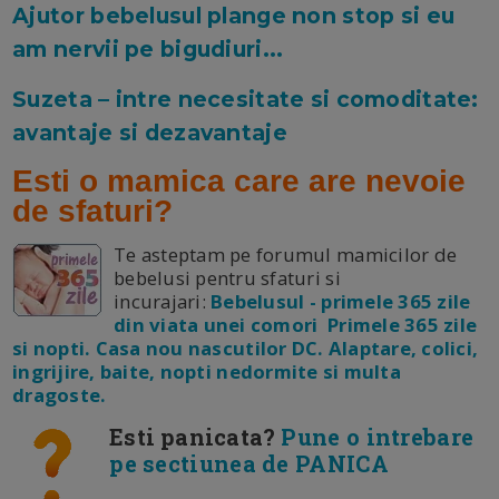
Ajutor bebelusul plange non stop si eu
am nervii pe bigudiuri...
Suzeta – intre necesitate si comoditate:
avantaje si dezavantaje
Esti o mamica care are nevoie
de sfaturi?
Te asteptam pe forumul mamicilor de
bebelusi pentru sfaturi si
incurajari:
Bebelusul - primele 365 zile
din viata unei comori Primele 365 zile
si nopti. Casa nou nascutilor DC. Alaptare, colici,
ingrijire, baite, nopti nedormite si multa
dragoste.
Esti panicata?
Pune o intrebare
pe sectiunea de PANICA