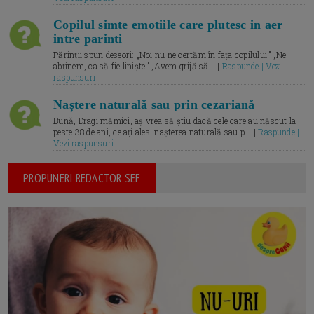
Copilul simte emotiile care plutesc in aer
intre parinti
Părinții spun deseori: „Noi nu ne certăm în fața copilului.” „Ne
abținem, ca să fie liniște.” „Avem grijă să... |
Raspunde | Vezi
raspunsuri
Naștere naturală sau prin cezariană
Bună, Dragi mămici, aș vrea să știu dacă cele care au născut la
peste 38 de ani, ce ați ales: nașterea naturală sau p... |
Raspunde |
Vezi raspunsuri
PROPUNERI REDACTOR SEF