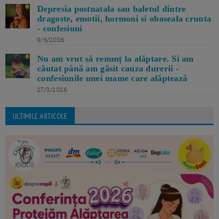
Depresia postnatala sau baletul dintre
dragoste, emotii, hormoni si oboseala crunta
- confesiuni
9/6/2026
Nu am vrut să renunț la alăptare. Si am
căutat până am găsit cauza durerii -
confesiunile unei mame care alăptează
27/3/2026
ULTIMILE ARTICOLE