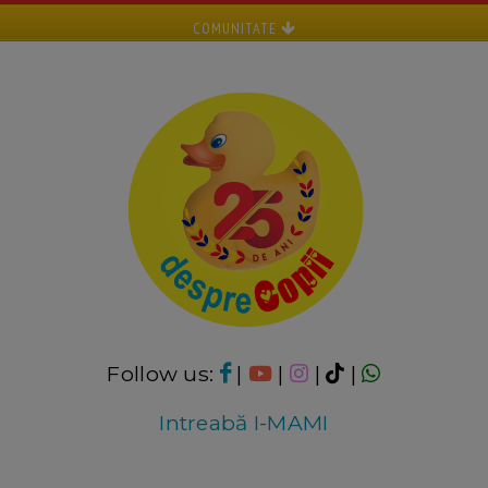
COMUNITATE
Follow us:
|
|
|
|
Intreabă I-MAMI