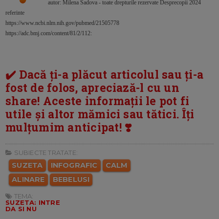
autor: Milena Sadova - toate drepturile rezervate Desprecopii 2024
referinte
https://www.ncbi.nlm.nih.gov/pubmed/21505778
https://adc.bmj.com/content/81/2/112:
✔️ Dacă ți-a plăcut articolul sau ți-a
fost de folos, apreciază-l cu un
share! Aceste informații le pot fi
utile și altor mămici sau tătici. Îți
mulțumim anticipat! ❣️
SUBIECTE TRATATE:
SUZETA
INFOGRAFIC
CALM
ALINARE
BEBELUSI
TEMA:
SUZETA: INTRE
DA SI NU